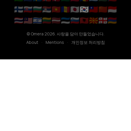
🇫🇮
🇸🇰
🇧🇬
🇷🇸
🇻🇳
🇦🇩
🇯🇵
🇰🇷
🇹🇼
🇨🇳
🇮🇩
🇹🇭
🇲🇾
🇮🇱
🇱🇹
🇱🇻
🇪🇪
🇸🇮
🇦🇱
🇲🇰
🇬🇪
🇦🇲
© Omera 2026. 사랑을 담아 만들었습니다.
About
·
Mentions
·
개인정보 처리방침