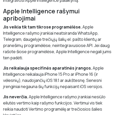
integravosi Apple Intelligence palaikymą.
Apple Intelligence rašymui
apribojimai
Jis veikia tik tam tikrose programėlėse.
Apple
Intelligence rašymo įrankiai neatsiranda WhatsApp,
Telegram, daugelyje trečiųjų šalių el. pašto klientų ar
pranešimų programėlėse, neintegravusiose API. Jei daug
rašote šiose programėlėse, Apple Intelligence negali jums
ten padėti.
Jis reikalauja specifinės aparatinės įrangos.
Apple
Intelligence reikalauja iPhone 15 Pro ar iPhone 16 (ir
vėlesnių), naudojančių iOS 18.1 ar aukštesnę. Senesni
įrenginiai negauna šių funkcijų nepaisant iOS versijos.
Jis neverčia.
Apple Intelligence rašymo įrankiai nesiūlo
eilutės vertimo kaip rašymo funkcijos. Vertimui vis tiek
reikia naudoti Vertimo programėlę ar trečiosios šalies