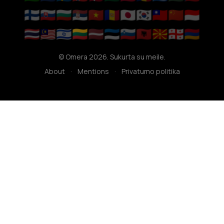
🇫🇮
🇸🇰
🇧🇬
🇷🇸
🇻🇳
🇦🇩
🇯🇵
🇰🇷
🇹🇼
🇨🇳
🇮🇩
🇹🇭
🇲🇾
🇮🇱
🇱🇹
🇱🇻
🇪🇪
🇸🇮
🇦🇱
🇲🇰
🇬🇪
🇦🇲
© Omera 2026. Sukurta su meile.
About
·
Mentions
·
Privatumo politika