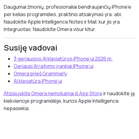
Daugumai žmonių, profesionaliai bendraujančių iPhone’e
per kelias programėles, praktinis atsakymas yra: abi.
Naudokite Apple Intelligence Notes ir Mail, kur jis yra
integruotas. Naudokite Omera visur kitur.
Susiję vadovai
3 geriausios AI klaviatūros iPhone’ui 2026 m.
Geriausi AI rašymo įrankiai iPhone’ui
Omera prieš Grammarly
AI klaviatūra iPhone’ui
Atsisiųskite Omera nemokamai iš App Store
ir naudokite ją
kiekvienoje programėlėje, kurios Apple Intelligence
nepasiekia.