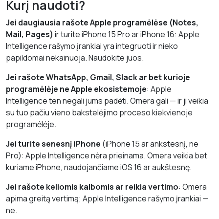
Kurį naudoti?
Jei daugiausia rašote Apple programėlėse (Notes,
Mail, Pages)
ir turite iPhone 15 Pro ar iPhone 16: Apple
Intelligence rašymo įrankiai yra integruoti ir nieko
papildomai nekainuoja. Naudokite juos.
Jei rašote WhatsApp, Gmail, Slack ar bet kurioje
programėlėje ne Apple ekosistemoje
: Apple
Intelligence ten negali jums padėti. Omera gali — ir ji veikia
su tuo pačiu vieno bakstelėjimo proceso kiekvienoje
programėlėje.
Jei turite senesnį iPhone
(iPhone 15 ar ankstesnį, ne
Pro): Apple Intelligence nėra prieinama. Omera veikia bet
kuriame iPhone, naudojančiame iOS 16 ar aukštesnę.
Jei rašote keliomis kalbomis ar reikia vertimo
: Omera
apima greitą vertimą; Apple Intelligence rašymo įrankiai —
ne.