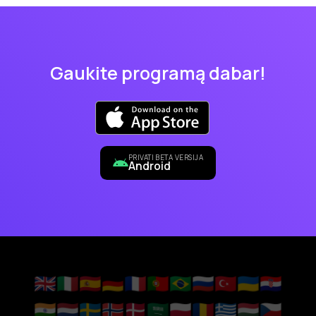
Gaukite programą dabar!
PRIVATI BETA VERSIJA
Android
🇬🇧
🇮🇹
🇪🇸
🇩🇪
🇫🇷
🇵🇹
🇧🇷
🇷🇺
🇹🇷
🇺🇦
🇭🇷
🇮🇳
🇳🇱
🇸🇪
🇳🇴
🇩🇰
🇸🇦
🇵🇱
🇷🇴
🇬🇷
🇭🇺
🇨🇿