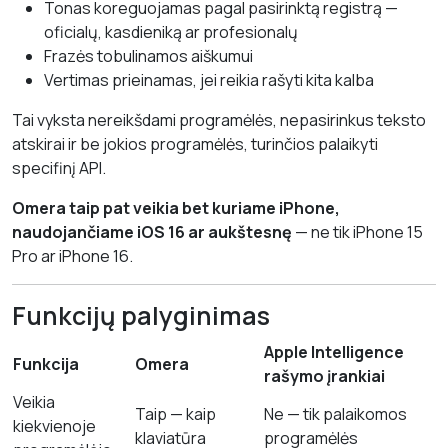
Tonas koreguojamas pagal pasirinktą registrą —
oficialų, kasdieniką ar profesionalų
Frazės tobulinamos aiškumui
Vertimas prieinamas, jei reikia rašyti kita kalba
Tai vyksta nereikšdami programėlės, nepasirinkus teksto
atskirai ir be jokios programėlės, turinčios palaikyti
specifinį API.
Omera taip pat veikia bet kuriame iPhone,
naudojančiame iOS 16 ar aukštesnę
— ne tik iPhone 15
Pro ar iPhone 16.
Funkcijų palyginimas
Apple Intelligence
Funkcija
Omera
rašymo įrankiai
Veikia
Taip — kaip
Ne — tik palaikomos
kiekvienoje
klaviatūra
programėlės