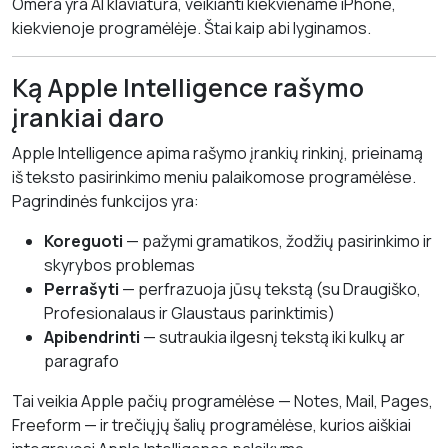
Omera yra AI klaviatūra, veikianti kiekviename iPhone,
kiekvienoje programėlėje. Štai kaip abi lyginamos.
Ką Apple Intelligence rašymo
įrankiai daro
Apple Intelligence apima rašymo įrankių rinkinį, prieinamą
iš teksto pasirinkimo meniu palaikomose programėlėse.
Pagrindinės funkcijos yra:
Koreguoti
— pažymi gramatikos, žodžių pasirinkimo ir
skyrybos problemas
Perrašyti
— perfrazuoja jūsų tekstą (su Draugiško,
Profesionalaus ir Glaustaus parinktimis)
Apibendrinti
— sutraukia ilgesnį tekstą iki kulkų ar
paragrafo
Tai veikia Apple pačių programėlėse — Notes, Mail, Pages,
Freeform — ir trečiųjų šalių programėlėse, kurios aiškiai