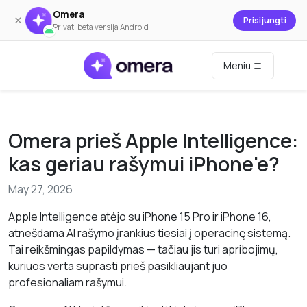
Omera
×
Prisijungti
Privati beta versija Android
Meniu
Omera prieš Apple Intelligence:
kas geriau rašymui iPhone'e?
May 27, 2026
Apple Intelligence atėjo su iPhone 15 Pro ir iPhone 16,
atnešdama AI rašymo įrankius tiesiai į operacinę sistemą.
Tai reikšmingas papildymas — tačiau jis turi apribojimų,
kuriuos verta suprasti prieš pasikliaujant juo
profesionaliam rašymui.