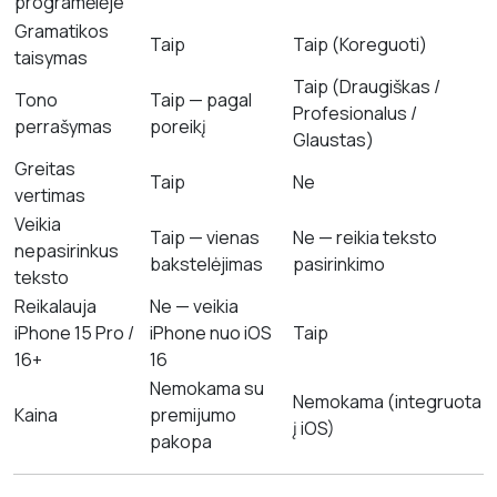
programėlėje
Gramatikos
Taip
Taip (Koreguoti)
taisymas
Taip (Draugiškas /
Tono
Taip — pagal
Profesionalus /
perrašymas
poreikį
Glaustas)
Greitas
Taip
Ne
vertimas
Veikia
Taip — vienas
Ne — reikia teksto
nepasirinkus
bakstelėjimas
pasirinkimo
teksto
Reikalauja
Ne — veikia
iPhone 15 Pro /
iPhone nuo iOS
Taip
16+
16
Nemokama su
Nemokama (integruota
Kaina
premijumo
į iOS)
pakopa