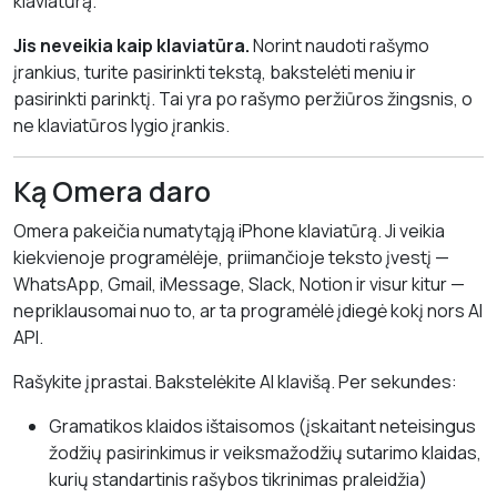
klaviatūrą.
Jis neveikia kaip klaviatūra.
Norint naudoti rašymo
įrankius, turite pasirinkti tekstą, bakstelėti meniu ir
pasirinkti parinktį. Tai yra po rašymo peržiūros žingsnis, o
ne klaviatūros lygio įrankis.
Ką Omera daro
Omera pakeičia numatytąją iPhone klaviatūrą. Ji veikia
kiekvienoje programėlėje, priimančioje teksto įvestį —
WhatsApp, Gmail, iMessage, Slack, Notion ir visur kitur —
nepriklausomai nuo to, ar ta programėlė įdiegė kokį nors AI
API.
Rašykite įprastai. Bakstelėkite AI klavišą. Per sekundes:
Gramatikos klaidos ištaisomos (įskaitant neteisingus
žodžių pasirinkimus ir veiksmažodžių sutarimo klaidas,
kurių standartinis rašybos tikrinimas praleidžia)