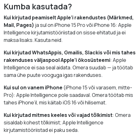
Kumba kasutada?
Kui kirjutad peamiselt Apple’i rakendustes (Märkmed,
Mail, Pages)
ja sul on iPhone 15 Pro või iPhone 16: Apple
Intelligence kirjutamistööriistad on sisse ehitatud ja ei
maksa lisaks. Kasuta neid.
Kui kirjutad WhatsAppis, Gmailis, Slackis või mis tahes
rakenduses väljaspool Apple’i ökosüsteemi
: Apple
Intelligence ei saa seal aidata. Omera suudab — ja töötab
sama ühe puute vooguga igas rakenduses.
Kui sul on vanem iPhone
(iPhone 15 või varasem, mitte-
Pro): Apple Intelligence pole saadaval. Omera töötab mis
tahes iPhone’il, mis käitab iOS 16 või hilisemat.
Kui kirjutad mitmes keeles või vajad tõlkimist
: Omera
sisaldab kohest tõlkimist; Apple Intelligence
kirjutamistööriistad ei paku seda.