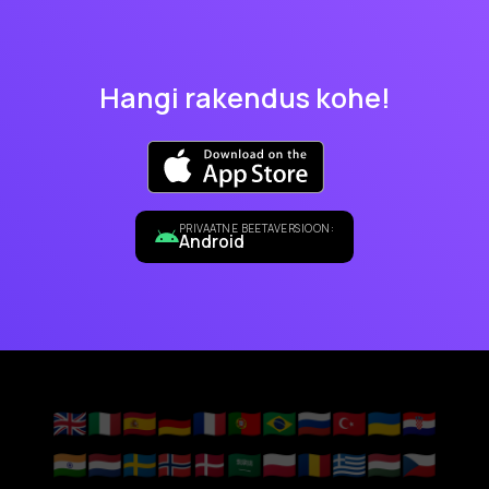
Hangi rakendus kohe!
PRIVAATNE BEETAVERSIOON:
Android
🇬🇧
🇮🇹
🇪🇸
🇩🇪
🇫🇷
🇵🇹
🇧🇷
🇷🇺
🇹🇷
🇺🇦
🇭🇷
🇮🇳
🇳🇱
🇸🇪
🇳🇴
🇩🇰
🇸🇦
🇵🇱
🇷🇴
🇬🇷
🇭🇺
🇨🇿