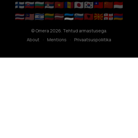
🇫🇮
🇸🇰
🇧🇬
🇷🇸
🇻🇳
🇦🇩
🇯🇵
🇰🇷
🇹🇼
🇨🇳
🇮🇩
🇹🇭
🇲🇾
🇮🇱
🇱🇹
🇱🇻
🇪🇪
🇸🇮
🇦🇱
🇲🇰
🇬🇪
🇦🇲
© Omera 2026. Tehtud armastusega.
About
·
Mentions
·
Privaatsuspoliitika