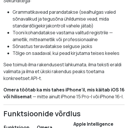
Sekunditega:
Grammatikavead parandatakse (sealhulgas valed
sõnavalikud ja tegusõna ühildumise vead, mida
standardõigekirjakontroll vahele jätab)
Tooni kohandatakse vastama valitud registrile —
ametlik, mitteametlik või professionaalne
Sõnastus teravdatakse selguse jaoks
Tõlge on saadaval, kui pead kirjutama teises keeles
See toimub ilma rakendusest lahkumata, ilma teksti eraldi
valimata ja ilma et ükski rakendus peaks toetama
konkreetset API-t.
Omera töötab ka mis tahes iPhone’il, mis käitab iOS 16
või hilisemat
— mitte ainult iPhone 15 Pro-l või iPhone 16-l.
Funktsioonide võrdlus
Apple Intelligence
Funktsioon
Omera