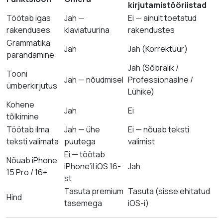
kirjutamistööriistad
Töötab igas
Jah —
Ei — ainult toetatud
rakenduses
klaviatuurina
rakendustes
Grammatika
Jah
Jah (Korrektuur)
parandamine
Jah (Sõbralik /
Tooni
Jah — nõudmisel
Professionaalne /
ümberkirjutus
Lühike)
Kohene
Jah
Ei
tõlkimine
Töötab ilma
Jah — ühe
Ei — nõuab teksti
teksti valimata
puutega
valimist
Ei — töötab
Nõuab iPhone
iPhone’il iOS 16-
Jah
15 Pro / 16+
st
Tasuta premium
Tasuta (sisse ehitatud
Hind
tasemega
iOS-i)