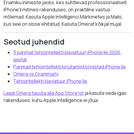
Enamiku inimeste jaoks, kes suhtlevad professionaalselt
iPhone’il mitmes rakenduses, on praktiline vastus:
mõlemad. Kasuta Apple Intelligenci Märkmetes ja Mails,
kus see on sisse ehitatud. Kasuta Omerat kõikjal mujal.
Seotud juhendid
3 parimat tehisintellekti klaviatuuri iPhone’ile 2026.
aastal
Parimad tehisintellekti kirjutamistööriistad iPhone’ile
Omera vs Grammarly
Tehisintellekti klaviatuur iPhone’ile
Laadi Omera tasuta alla App Store’ist
ja kasuta seda igas
rakenduses, kuhu Apple Intelligence ei jõua.