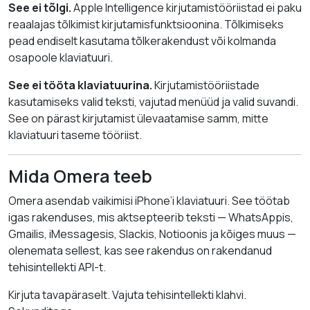
See ei tõlgi.
Apple Intelligence kirjutamistööriistad ei paku
reaalajas tõlkimist kirjutamisfunktsioonina. Tõlkimiseks
pead endiselt kasutama tõlkerakendust või kolmanda
osapoole klaviatuuri.
See ei tööta klaviatuurina.
Kirjutamistööriistade
kasutamiseks valid teksti, vajutad menüüd ja valid suvandi.
See on pärast kirjutamist ülevaatamise samm, mitte
klaviatuuri taseme tööriist.
Mida Omera teeb
Omera asendab vaikimisi iPhone’i klaviatuuri. See töötab
igas rakenduses, mis aktsepteerib teksti — WhatsAppis,
Gmailis, iMessagesis, Slackis, Notioonis ja kõiges muus —
olenemata sellest, kas see rakendus on rakendanud
tehisintellekti API-t.
Kirjuta tavapäraselt. Vajuta tehisintellekti klahvi.