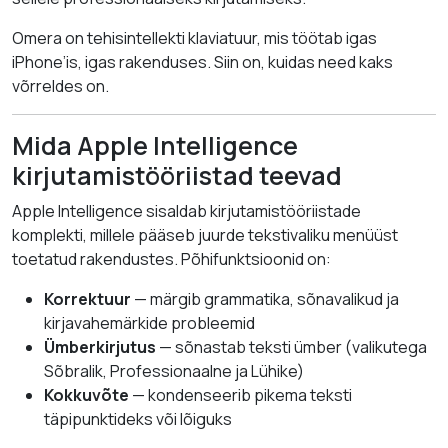
Omera on tehisintellekti klaviatuur, mis töötab igas
iPhone’is, igas rakenduses. Siin on, kuidas need kaks
võrreldes on.
Mida Apple Intelligence
kirjutamistööriistad teevad
Apple Intelligence sisaldab kirjutamistööriistade
komplekti, millele pääseb juurde tekstivaliku menüüst
toetatud rakendustes. Põhifunktsioonid on:
Korrektuur
— märgib grammatika, sõnavalikud ja
kirjavahemärkide probleemid
Ümberkirjutus
— sõnastab teksti ümber (valikutega
Sõbralik, Professionaalne ja Lühike)
Kokkuvõte
— kondenseerib pikema teksti
täpipunktideks või lõiguks