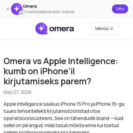
Omera
×
Liitu
Privaatne beetaversioon: Android
Menüü
Omera vs Apple Intelligence:
kumb on iPhone'il
kirjutamiseks parem?
May 27, 2026
Apple Intelligence saabus iPhone 15 Pro ja iPhone 16-ga,
tuues tehisintellekti kirjutamistööriistad otse
operatsioonisüsteemi. See on tähenduslik lisand — kuid
sellel on piirangud, mida tasub mõista enne kui toetud
sellele professionaalseks kirjutamiseks.