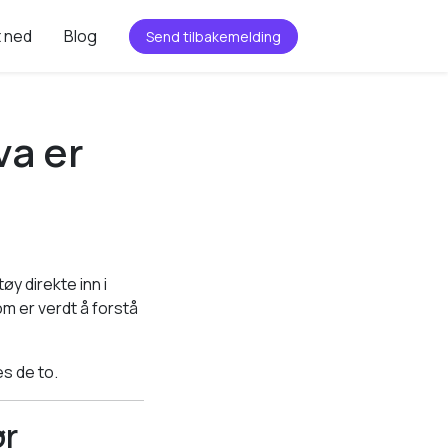
t ned
Blog
Send tilbakemelding
va er
y direkte inn i
m er verdt å forstå
es de to.
ør