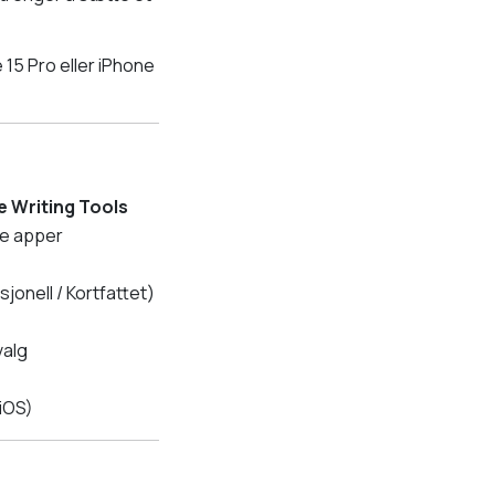
 15 Pro eller iPhone
e Writing Tools
de apper
sjonell / Kortfattet)
valg
 iOS)