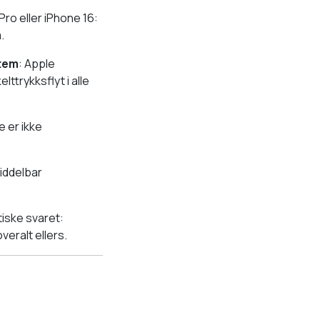
Pro eller iPhone 16:
.
stem
: Apple
ttrykksflyt i alle
e er ikke
iddelbar
tiske svaret:
veralt ellers.