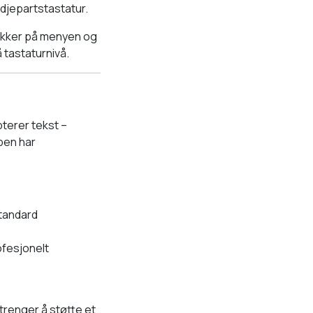
edjepartstastatur.
rykker på menyen og
 tastaturnivå.
terer tekst –
pen har
standard
ofesjonelt
trenger å støtte et