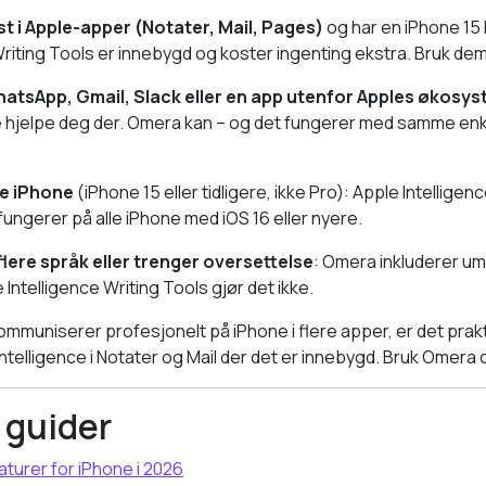
st i Apple-apper (Notater, Mail, Pages)
og har en iPhone 15 
Writing Tools er innebygd og koster ingenting ekstra. Bruk dem
WhatsApp, Gmail, Slack eller en app utenfor Apples økosy
ke hjelpe deg der. Omera kan – og det fungerer med samme enkel
re iPhone
(iPhone 15 eller tidligere, ikke Pro): Apple Intelligenc
fungerer på alle iPhone med iOS 16 eller nyere.
 flere språk eller trenger oversettelse
: Omera inkluderer um
Intelligence Writing Tools gjør det ikke.
ommuniserer profesjonelt på iPhone i flere apper, er det prak
telligence i Notater og Mail der det er innebygd. Bruk Omera o
 guider
aturer for iPhone i 2026