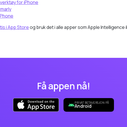
everktøy for iPhone
marly
 iPhone
is i App Store
og bruk det i alle apper som Apple Intelligence i
Få appen nå!
PRIVAT BETAVERSJON PÅ
Android