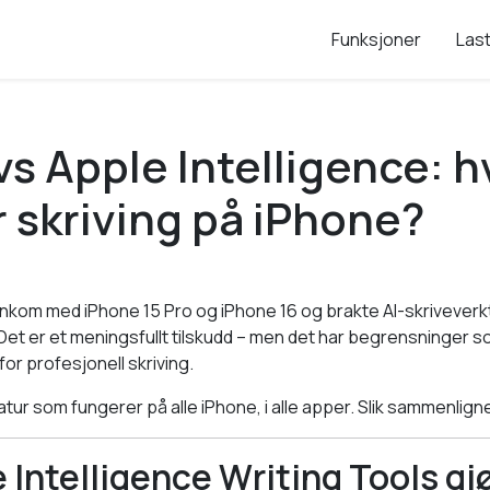
Funksjoner
Las
s Apple Intelligence: h
r skriving på iPhone?
ankom med iPhone 15 Pro og iPhone 16 og brakte AI-skriveverktø
et er et meningsfullt tilskudd – men det har begrensninger so
for profesjonell skriving.
tur som fungerer på alle iPhone, i alle apper. Slik sammenlign
 Intelligence Writing Tools gj