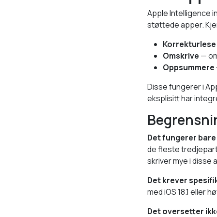
Apple Intelligence 
støttede apper. Kj
Korrekturlese
Omskrive
— omf
Oppsummere
Disse fungerer i Ap
eksplisitt har integ
Begrensning
Det fungerer bare 
de fleste tredjepart
skriver mye i disse 
Det krever spesifi
med iOS 18.1 eller 
Det oversetter ikk