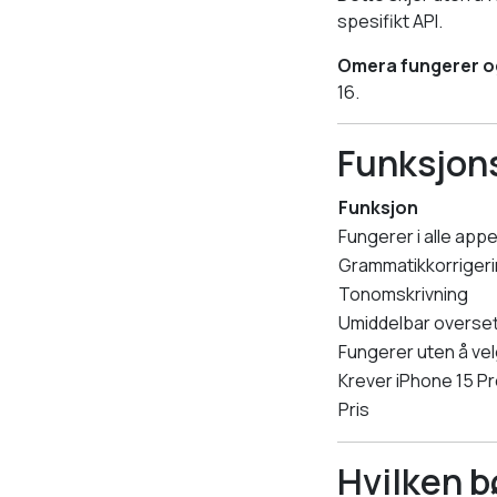
spesifikt API.
Omera fungerer og
16.
Funksjon
Funksjon
Fungerer i alle appe
Grammatikkorriger
Tonomskrivning
Umiddelbar overse
Fungerer uten å vel
Krever iPhone 15 Pr
Pris
Hvilken b