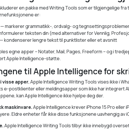
inkluderer en pakke med Writing Tools som er tilgjengelige fra
ernefunksjonene er:
— markerer grammatikk-, ordvalg- og tegnsettingsprobleme
ormulerer teksten din (med alternativer for Vennlig, Profesjo
— kondenserer lengre tekst til punktlister eller et avsnitt
ples egne apper – Notater, Mail, Pages, Freeform – og i tred
rert Apple Intelligence-støtte.
ene til Apple Intelligence for skr
i visse apper.
Apple Intelligence Writing Tools vises ikke i W
s e-postklienter eller meldingsapper som ikke har integrert AP
appene, kan Apple Intelligence ikke hjelpe deg der.
kk maskinvare.
Apple Intelligence krever iPhone 15 Pro eller 
høyere. Eldre enheter får ikke disse funksjonene uavhengig av 
e.
Apple Intelligence Writing Tools tilbyr ikke innebygd overs