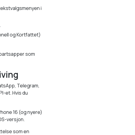
 tekstvalgsmenyen i
r
nell og Kortfattet)
jepartsapper som
iving
hatsApp, Telegram,
I-et. Hvis du
iPhone 16 (og nyere)
iOS-versjon.
ettelse som en