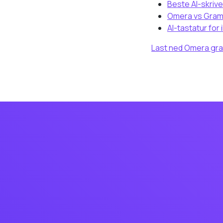
Beste AI-skriv
Omera vs Gram
AI-tastatur for
Last ned Omera grat