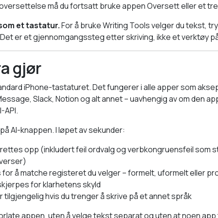
 oversettelse må du fortsatt bruke appen Oversett eller et tr
som et tastatur.
For å bruke Writing Tools velger du tekst, t
. Det er et gjennomgangssteg etter skriving, ikke et verktøy på
a gjør
ndard iPhone-tastaturet. Det fungerer i alle apper som aksep
essage, Slack, Notion og alt annet – uavhengig av om den ap
-API.
 på AI-knappen. I løpet av sekunder:
rettes opp (inkludert feil ordvalg og verbkongruensfeil som 
overser)
for å matche registeret du velger – formelt, uformelt eller pr
kjerpes for klarhetens skyld
 tilgjengelig hvis du trenger å skrive på et annet språk
forlate appen, uten å velge tekst separat og uten at noen app 