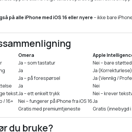
så på alle iPhone med iOS 16 eller nyere
– ikke bare iPhone
ssammenligning
Omera
Apple Intelligenc
r
Ja – som tastatur
Nei – bare støtte
ing
Ja
Ja (Korrekturlese)
Ja – på forespørsel
Ja (Vennlig / Profe
ttelse
Ja
Nei
ge tekst
Ja – ett enkelt trykk
Nei – krever tekst
o / 16+
Nei – fungerer på iPhone fra iOS 16
Ja
Gratis med premiumtjeneste
Gratis (innebygd i
ør du bruke?