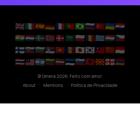
🇬🇧
🇮🇹
🇪🇸
🇩🇪
🇫🇷
🇵🇹
🇧🇷
🇷🇺
🇹🇷
🇺🇦
🇭🇷
🇮🇳
🇳🇱
🇸🇪
🇳🇴
🇩🇰
🇸🇦
🇵🇱
🇷🇴
🇬🇷
🇭🇺
🇨🇿
🇫🇮
🇸🇰
🇧🇬
🇷🇸
🇻🇳
🇦🇩
🇯🇵
🇰🇷
🇹🇼
🇨🇳
🇮🇩
🇹🇭
🇲🇾
🇮🇱
🇱🇹
🇱🇻
🇪🇪
🇸🇮
🇦🇱
🇲🇰
🇬🇪
🇦🇲
© Omera 2026. Feito com amor.
About
·
Mentions
·
Política de Privacidade