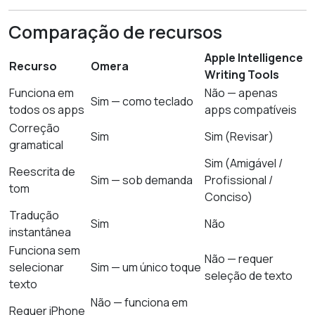
Comparação de recursos
Apple Intelligence
Recurso
Omera
Writing Tools
Funciona em
Não — apenas
Sim — como teclado
todos os apps
apps compatíveis
Correção
Sim
Sim (Revisar)
gramatical
Sim (Amigável /
Reescrita de
Sim — sob demanda
Profissional /
tom
Conciso)
Tradução
Sim
Não
instantânea
Funciona sem
Não — requer
selecionar
Sim — um único toque
seleção de texto
texto
Não — funciona em
Requer iPhone