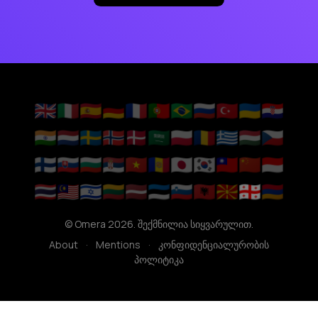
🇬🇧
🇮🇹
🇪🇸
🇩🇪
🇫🇷
🇵🇹
🇧🇷
🇷🇺
🇹🇷
🇺🇦
🇭🇷
🇮🇳
🇳🇱
🇸🇪
🇳🇴
🇩🇰
🇸🇦
🇵🇱
🇷🇴
🇬🇷
🇭🇺
🇨🇿
🇫🇮
🇸🇰
🇧🇬
🇷🇸
🇻🇳
🇦🇩
🇯🇵
🇰🇷
🇹🇼
🇨🇳
🇮🇩
🇹🇭
🇲🇾
🇮🇱
🇱🇹
🇱🇻
🇪🇪
🇸🇮
🇦🇱
🇲🇰
🇬🇪
🇦🇲
© Omera 2026. შექმნილია სიყვარულით.
About
·
Mentions
·
კონფიდენციალურობის
პოლიტიკა