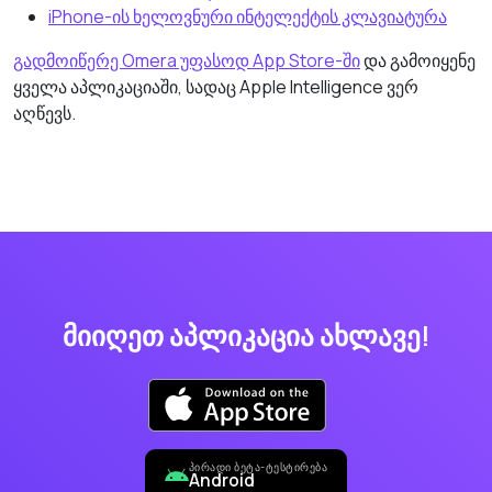
iPhone-ის ხელოვნური ინტელექტის კლავიატურა
გადმოიწერე Omera უფასოდ App Store-ში
და გამოიყენე
ყველა აპლიკაციაში, სადაც Apple Intelligence ვერ
აღწევს.
მიიღეთ აპლიკაცია ახლავე!
ᲞᲘᲠᲐᲓᲘ ᲑᲔᲢᲐ-ᲢᲔᲡᲢᲘᲠᲔᲑᲐ
Android