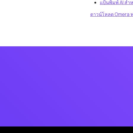
แป้นพิมพ์ AI สำ
ดาวน์โหลด Omera ฟ