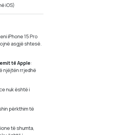
 në iOS)
eni iPhone 15 Pro
tojnë asgjë shtesë.
emit të Apple
:
ë njëjtën rrjedhë
ce nuk është i
shin përkthim të
cione të shumta,