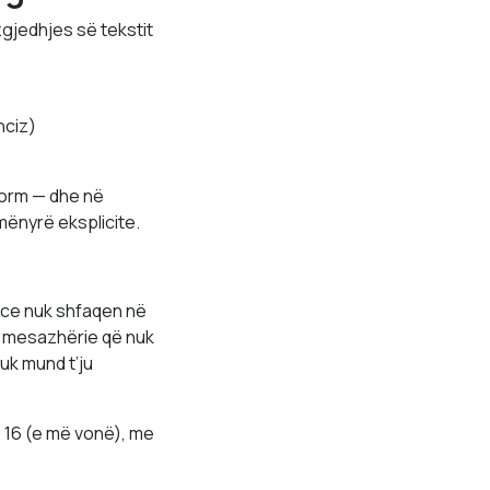
gjedhjes së tekstit
nciz)
form — dhe në
mënyrë eksplicite.
ence nuk shfaqen në
e mesazhërie që nuk
uk mund t’ju
 16 (e më vonë), me