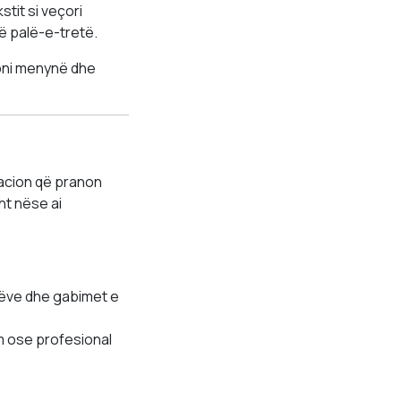
tit si veçori
rë palë-e-tretë.
ypni menynë dhe
acion që pranon
ht nëse ai
lëve dhe gabimet e
ëm ose profesional