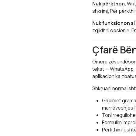
Nuk përkthon.
Writ
shkrimi. Për përkthi
Nuk funksionon si 
zgjidhni opsionin. Ës
Çfarë Bë
Omera zëvendëson t
tekst — WhatsApp, G
aplikacion ka zbatua
Shkruani normalisht
Gabimet gramat
marrëveshjes fo
Toni rregullohe
Formulimi mpre
Përkthimi ësht