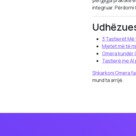
përgjigja praktike ë
integruar. Përdorni
Udhëzues
3 Tastierët Më 
Mjetet më të mi
Omera kundër 
Tastierë me AI
Shkarkoni Omera fa
mund ta arrijë.