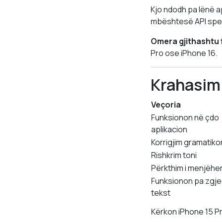
Kjo ndodh pa lënë a
mbështesë API spec
Omera gjithashtu 
Pro ose iPhone 16.
Krahasimi
Veçoria
Funksionon në çdo
aplikacion
Korrigjim gramatiko
Rishkrim toni
Përkthim i menjëh
Funksionon pa zgj
tekst
Kërkon iPhone 15 Pr