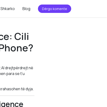
Shkarko
Blog
Dërgo komente
e: Cili
 iPhone?
 AI drejtpërdrejt në
hen para se t’u
 krahasohen të dyja.
ligence