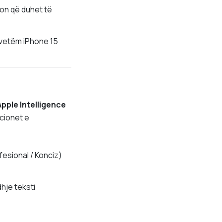
ion që duhet të
vetëm iPhone 15
Apple Intelligence
cionet e
fesional / Konciz)
hje teksti