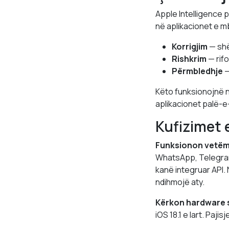
Apple Intelligence 
në aplikacionet e m
Korrigjim
— shë
Rishkrim
— rif
Përmbledhje
—
Këto funksionojnë n
aplikacionet palë-e
Kufizimet 
Funksionon vetëm 
WhatsApp, Telegram
kanë integruar API.
ndihmojë aty.
Kërkon hardware s
iOS 18.1 e lart. Paji