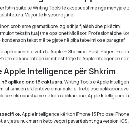
përfshin suite të Writing Tools të aksesueshme nga menyja e z
bështetura. Veçoritë kryesore janë:
non probleme gramatikore, zgjedhje fjalësh dhe pikëzimi
ormulon tekstin tuaj (me opsionet Miqësor, Profesional dhe Ko
 kondenson tekst më të gjatë në pika tabelimi ose paragraf
ë aplikacionet e veta të Apple — Shënime, Post, Pages, Free
-tretë që kanë integruar mbështetje të Apple Intelligence në 
e Apple Intelligence për Shkrim
në aplikacione të caktuara.
Writing Tools e Apple Intellig
, shumicën e klientëve email palë-e-tretë ose aplikacionev
 Nëse shkruani shumë në këto aplikacione, Apple Intelligence n
pecifike.
Apple Intelligence kërkon iPhone 15 Pro ose iPhone
sjet e vjetra nuk marrin këto veçori pavarësisht nga versioni iOS.