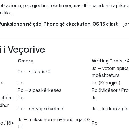
plikacionin, pa zgjedhur tekstin veçmas dhe pa ndonjë aplikac
ifike.
funksionon në çdo iPhone që ekzekuton iOS 16 e lart
— jo 
 i Veçorive
Omera
Writing Tools e 
Jo — vetëm aplika
Po — si tastierë
mbështetura
re
Po
Po (Korrigjim)
Po — sipas kërkesës
Po (Miqësor / Pro
ershëm
Po
Jo
edhur
Po — shtypje e vetme
Jo — kërkon zgjed
Jo — funksionon në iPhone nga iOS
o / 16+
Po
16