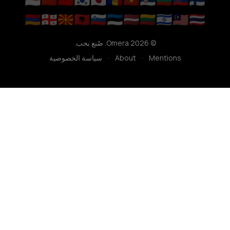
🇦🇲
🇬🇪
🇲🇰
🇦🇱
🇸🇮
🇪🇪
🇱🇻
🇱🇹
🇮🇱
🇲🇾
🇹🇭
© Omera 2026. صُنع بحب.
Mentions
·
About
·
سياسة الخصوصية