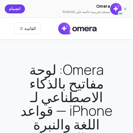
Omera
×
انضمام
نسخة تجريبية خاصة على Android
القائمة
Omera: لوحة
مفاتيح بالذكاء
الاصطناعي لـ
iPhone — قواعد
اللغة والنبرة