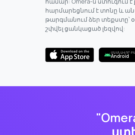
համար: Omera-ն ստուգում է
հարմարեցնում է տոնը և ա
թարգմանում ձեր տեքստը՝ օ
շփվել ցանկացած լեզվով:
ՄԱՍՆԱՎՈՐ ԲԵ
Android
"Omer
ստե