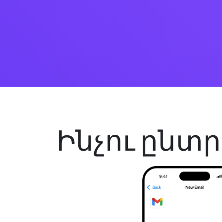
Ինչու ընտր