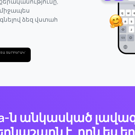
 քերականությունը,
նմիջապես
գնելով ձեզ վստահ
ՏԱ ՏԱՐԲԵՐԱԿ՝
a-ն անկասկած լավագո
ղնաշարն է, որն ես ե