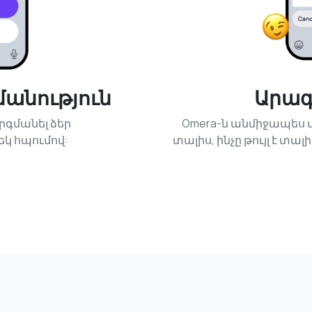
անություն
Արա
րգմանել ձեր
Omera-ն անմիջապես
եկ հպումով:
տալիս, ինչը թույլ է տ