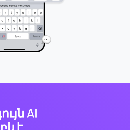
ւյն AI
րբևէ