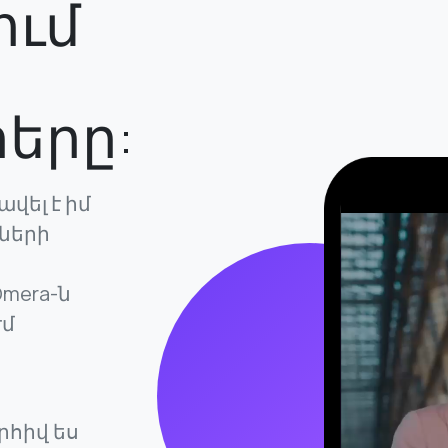
ում
երը:
վել է իմ
ների
mera-ն
ժմ
րհիվ ես