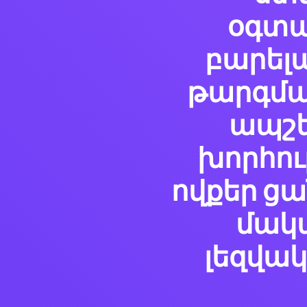
օգտագ
բարել
թարգման
ապշե
խորհուր
ովքեր ցա
մակ
լեզվա