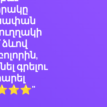
 որակը
նխափան
 ուղղակի
 ձևով
բոլորին,
ել գրելու
արել
⭐⭐⭐⭐⭐"