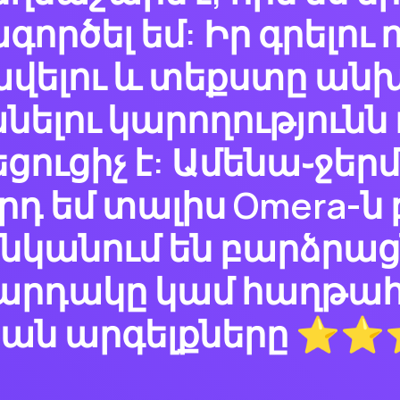
ործել եմ: Իր գրելու
ավելու և տեքստը ա
ելու կարողությունն
ցուցիչ է: Ամենա֊ջերմ
դ եմ տալիս Omera-ն 
նկանում են բարձրացն
արդակը կամ հաղթահ
կան արգելքները 