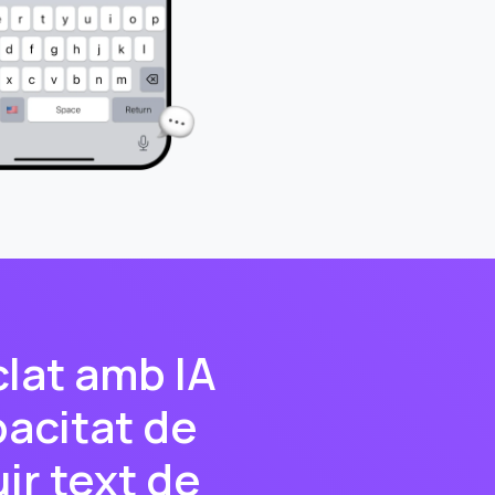
clat amb IA
pacitat de
uir text de