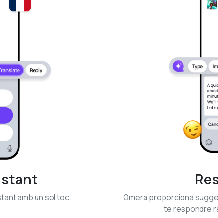
nstant
Res
stant amb un sol toc.
Omera proporciona suggeri
te respondre r