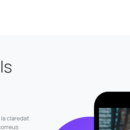
ls
 la claredat
correus