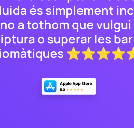
luida és simplement incr
o a tothom que vulgui 
riptura o superar les ba
diomàtiques ⭐⭐⭐⭐