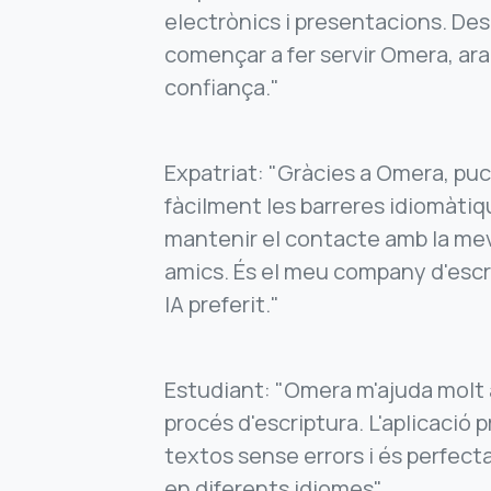
electrònics i presentacions. Des
començar a fer servir Omera, ara
confiança."
Expatriat: "Gràcies a Omera, puc
fàcilment les barreres idiomàtiq
mantenir el contacte amb la meva
amics. És el meu company d'esc
IA preferit."
Estudiant: "Omera m'ajuda molt
procés d'escriptura. L'aplicació 
textos sense errors i és perfecta
en diferents idiomes"