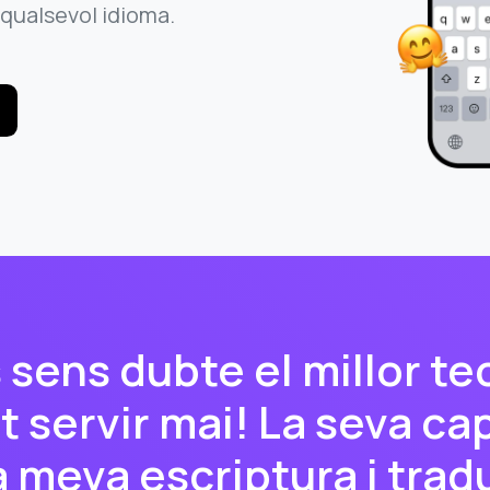
qualsevol idioma.
sens dubte el millor te
t servir mai! La seva ca
a meva escriptura i trad