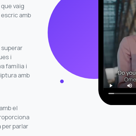
 que vaig
 escric amb
 superar
ues i
 família i
riptura amb
 amb el
proporciona
 per parlar