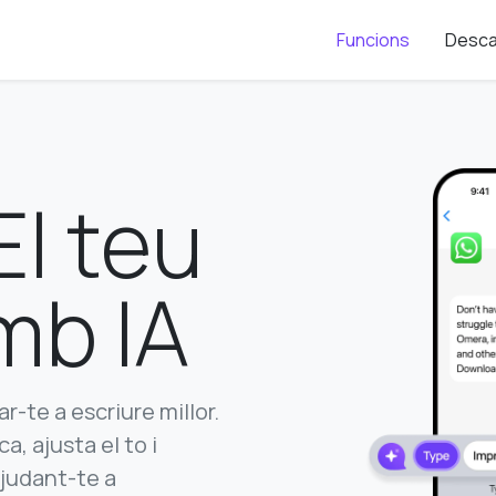
Funcions
Desca
l teu
mb IA
-te a escriure millor.
, ajusta el to i
ajudant-te a