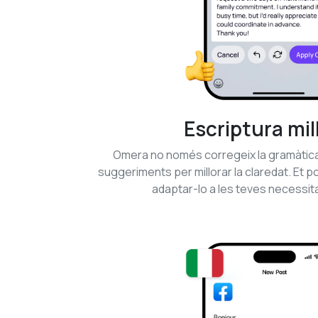
Escriptura mil
Omera no només corregeix la gramàtica
suggeriments per millorar la claredat. Et po
adaptar-lo a les teves necessit