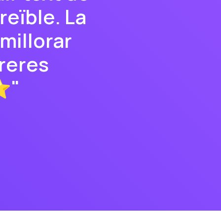
eïble. La
millorar
rreres
⭐"