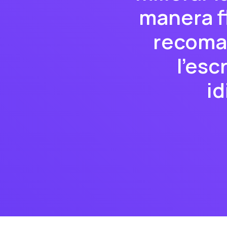
manera f
recoman
l'esc
i