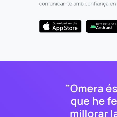
comunicar-te amb confiança en 
BETA PRIVADA A
Android
"Omera és 
que he fe
millorar l