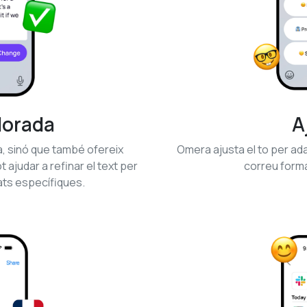
lorada
A
, sinó que també ofereix
Omera ajusta el to per ada
t ajudar a refinar el text per
correu forma
ats específiques.