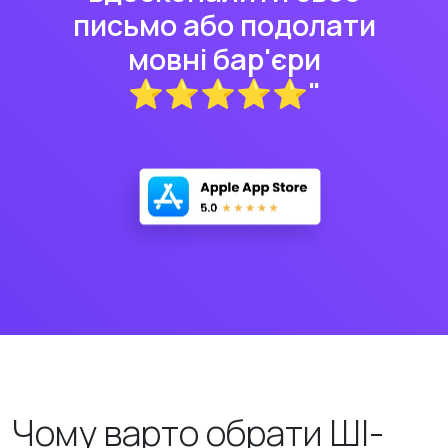
письмо або подолати
мовні бар'єри
⭐⭐⭐⭐⭐"
Чому варто обрати ШІ-