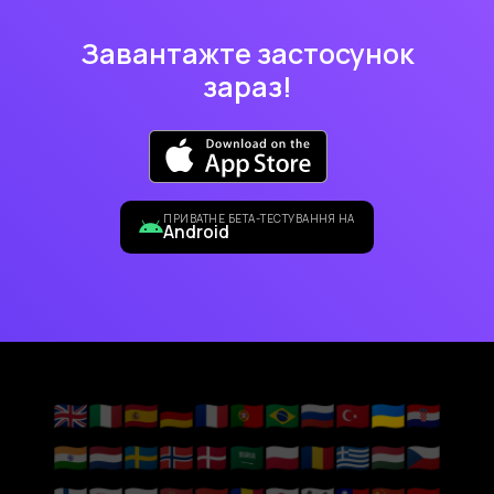
Завантажте застосунок
зараз!
ПРИВАТНЕ БЕТА-ТЕСТУВАННЯ НА
Android
🇬🇧
🇮🇹
🇪🇸
🇩🇪
🇫🇷
🇵🇹
🇧🇷
🇷🇺
🇹🇷
🇺🇦
🇭🇷
🇮🇳
🇳🇱
🇸🇪
🇳🇴
🇩🇰
🇸🇦
🇵🇱
🇷🇴
🇬🇷
🇭🇺
🇨🇿