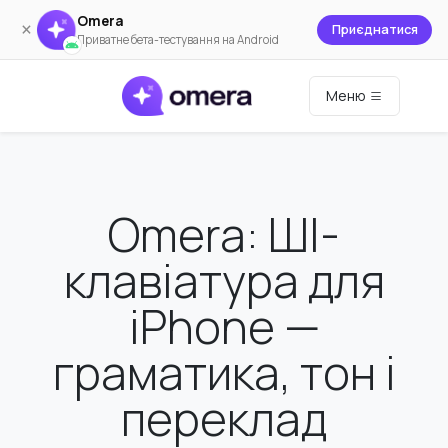
Omera
×
Приєднатися
Приватне бета-тестування на Android
Меню
Omera: ШІ-
клавіатура для
iPhone —
граматика, тон і
переклад