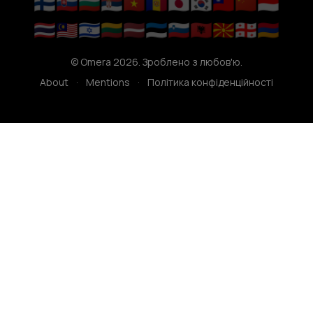
🇫🇮
🇸🇰
🇧🇬
🇷🇸
🇻🇳
🇦🇩
🇯🇵
🇰🇷
🇹🇼
🇨🇳
🇮🇩
🇹🇭
🇲🇾
🇮🇱
🇱🇹
🇱🇻
🇪🇪
🇸🇮
🇦🇱
🇲🇰
🇬🇪
🇦🇲
© Omera 2026. Зроблено з любов'ю.
About
·
Mentions
·
Політика конфіденційності