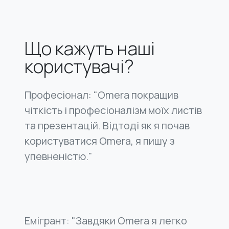
Що кажуть наші
користувачі?
Професіонал: "Omera покращив
чіткість і професіоналізм моїх листів
та презентацій. Відтоді як я почав
користуватися Omera, я пишу з
упевненістю."
Емігрант: "Завдяки Omera я легко