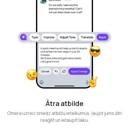
Ātra atbilde
Omera uzreiz sniedz atbilžu ieteikumus, ļaujot jums ātri
reaģēt un ietaupīt laiku.