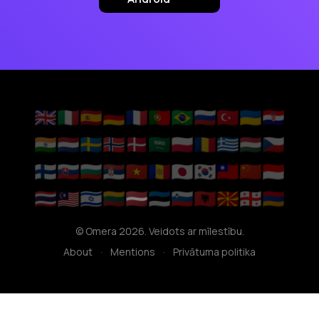
🇬🇧
🇮🇹
🇪🇸
🇩🇪
🇫🇷
🇵🇹
🇧🇷
🇷🇺
🇹🇷
🇺🇦
🇭🇷
🇮🇳
🇳🇱
🇸🇪
🇳🇴
🇩🇰
🇸🇦
🇵🇱
🇷🇴
🇬🇷
🇭🇺
🇨🇿
🇫🇮
🇸🇰
🇧🇬
🇷🇸
🇻🇳
🇦🇩
🇯🇵
🇰🇷
🇹🇼
🇨🇳
🇮🇩
🇹🇭
🇲🇾
🇮🇱
🇱🇹
🇱🇻
🇪🇪
🇸🇮
🇦🇱
🇲🇰
🇬🇪
🇦🇲
© Omera 2026. Veidots ar mīlestību.
About
·
Mentions
·
Privātuma politika