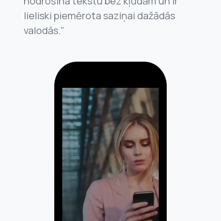
nodrošina tekstu bez kļūdām un ir
lieliski piemērota saziņai dažādās
valodās."