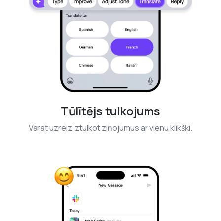
Tūlītējs tulkojums
Varat uzreiz iztulkot ziņojumus ar vienu klikšķi.