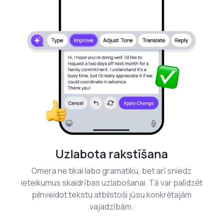
Uzlabota rakstīšana
Omera ne tikai labo gramatiku, bet arī sniedz
ieteikumus skaidrības uzlabošanai. Tā var palīdzēt
pilnveidot tekstu atbilstoši jūsu konkrētajām
vajadzībām.