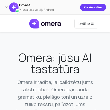
Omera
×
Pievienoties
Privāta beta versija Android
Izvēlne
Omera: jūsu AI
tastatūra
Omera ir radīta, lai palīdzētu jums
rakstīt labāk. Omera pārbauda
gramatiku, pielāgo toni un uzreiz
tulko tekstu, palīdzot jums