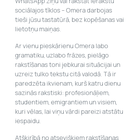
WhatsApp ziņu vai rakstāt ierakstu
sociālajos tīklos – Omera darbojas
tieši jūsu tastatūrā, bez kopēšanas vai
lietotņu maiņas.
Ar vienu pieskārienu Omera labo
gramatiku, uzlabo frāzes, pielāgo
rakstīšanas toni jebkurai situācijai un
uzreiz tulko tekstu citā valodā. Tā ir
paredzēta ikvienam, kurš katru dienu
sazinās rakstiski: profesionāļiem,
studentiem, emigrantiem un visiem,
kuri vēlas, lai viņu vārdi pareizi atstātu
iespaidu.
Atšķirībā no atsevišķiem rakstīšanas