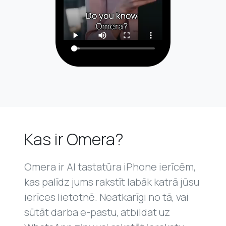
Kas ir Omera?
Omera ir AI tastatūra iPhone ierīcēm,
kas palīdz jums rakstīt labāk katrā jūsu
ierīces lietotnē. Neatkarīgi no tā, vai
sūtāt darba e-pastu, atbildat uz