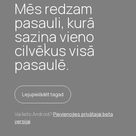
Mēs redzam
pasauli, kurā
saziņa vieno
cilvēkus visā
pasaulē.
Lejupielādēt tagad
Vai lieto Android?
Pievienojies privātajai beta
versijai