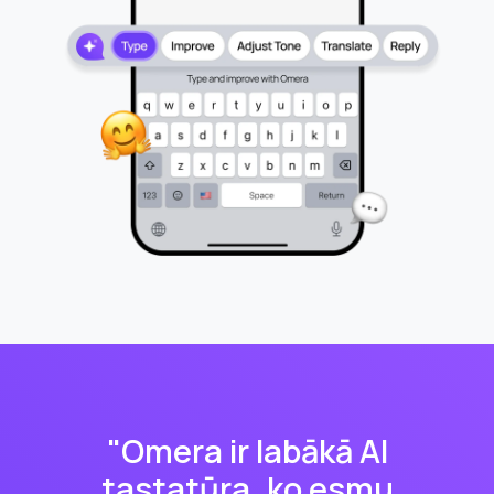
"Omera ir labākā AI
tastatūra, ko esmu