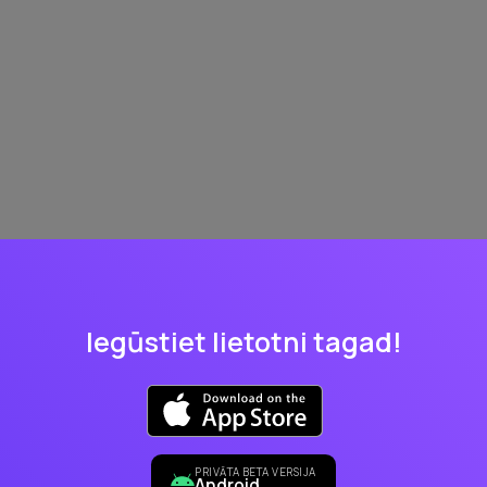
Iegūstiet lietotni tagad!
PRIVĀTA BETA VERSIJA
Android