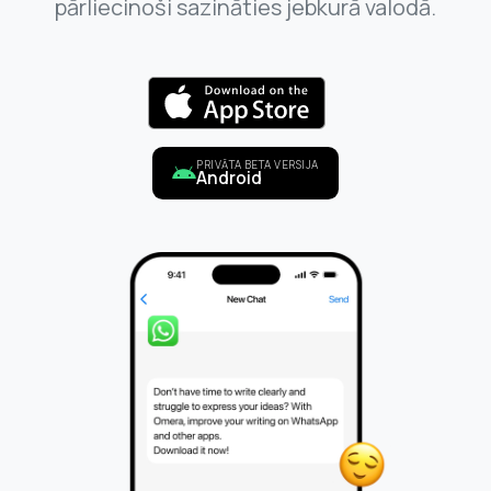
pārliecinoši sazināties jebkurā valodā.
PRIVĀTA BETA VERSIJA
Android