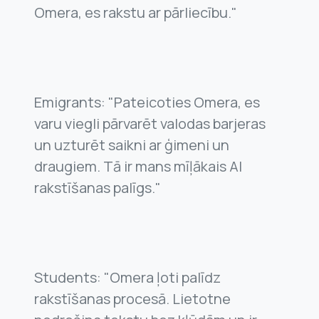
Omera, es rakstu ar pārliecību."
Emigrants: "Pateicoties Omera, es
varu viegli pārvarēt valodas barjeras
un uzturēt saikni ar ģimeni un
draugiem. Tā ir mans mīļākais AI
rakstīšanas palīgs."
Students: "Omera ļoti palīdz
rakstīšanas procesā. Lietotne