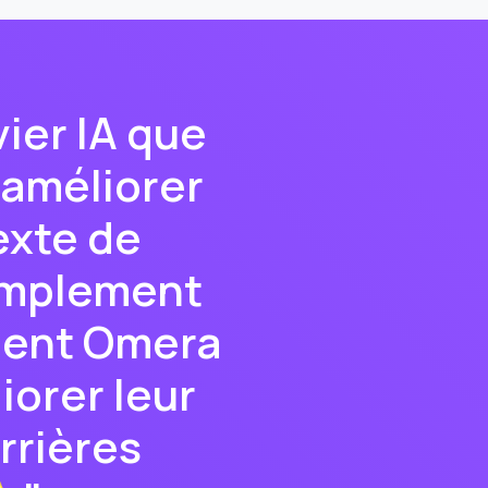
vier IA que
à améliorer
exte de
simplement
ment Omera
iorer leur
rrières