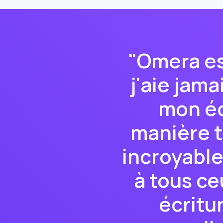
"Omera est
j'aie jama
mon éc
manière t
incroyabl
à tous ce
écritu