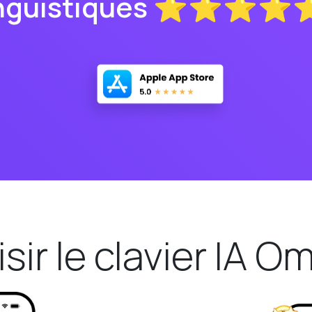
inguistiques ⭐⭐⭐⭐
sir le clavier IA O