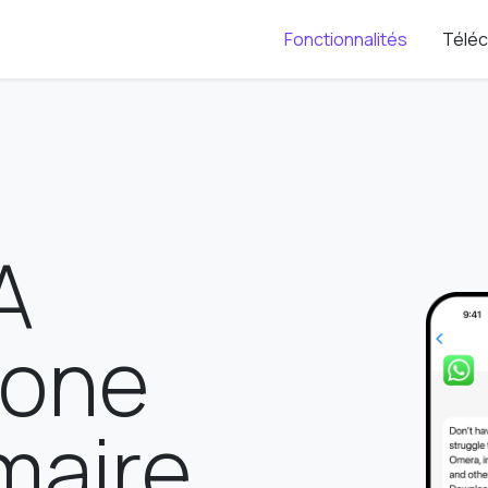
Fonctionnalités
Téléc
A
hone
aire,