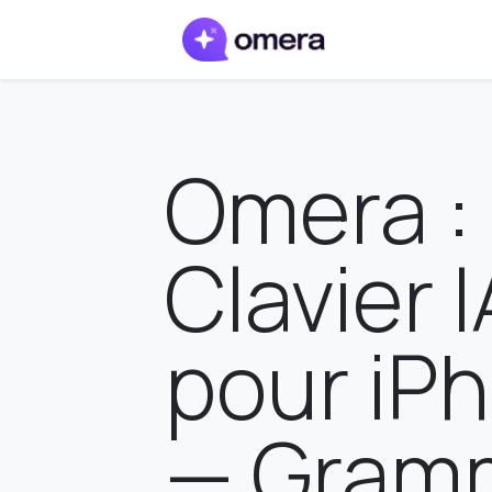
Omera :
Clavier I
pour iP
— Gramm