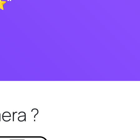
⭐"
mera ?