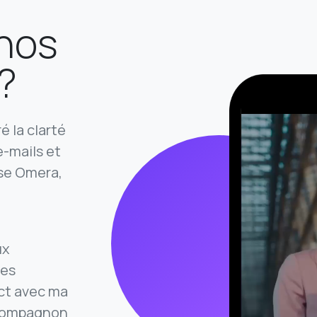
 nos
 ?
é la clarté
e-mails et
ise Omera,
ux
res
act avec ma
 compagnon