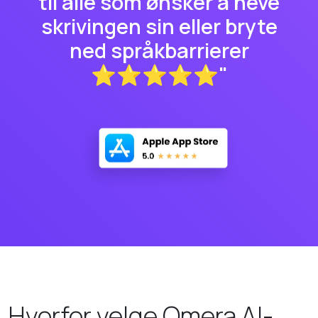
til alle som ønsker å heve
skrivingen sin eller bryte
ned språkbarrierer
⭐⭐⭐⭐⭐"
Hvorfor velge Omera AI-