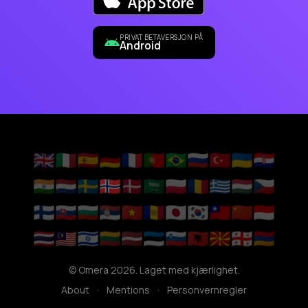
PRIVAT BETAVERSJON PÅ
Android
🇬🇧
🇮🇹
🇪🇸
🇩🇪
🇫🇷
🇵🇹
🇧🇷
🇷🇺
🇹🇷
🇺🇦
🇭🇷
🇮🇳
🇳🇱
🇸🇪
🇳🇴
🇩🇰
🇸🇦
🇵🇱
🇷🇴
🇬🇷
🇭🇺
🇨🇿
🇫🇮
🇸🇰
🇧🇬
🇷🇸
🇻🇳
🇦🇩
🇯🇵
🇰🇷
🇹🇼
🇨🇳
🇮🇩
🇹🇭
🇲🇾
🇮🇱
🇱🇹
🇱🇻
🇪🇪
🇸🇮
🇦🇱
🇲🇰
🇬🇪
🇦🇲
© Omera 2026. Laget med kjærlighet.
About
·
Mentions
·
Personvernregler