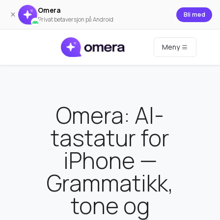
Omera
×
Bli med
Privat betaversjon på Android
Meny
Omera: AI-
tastatur for
iPhone —
Grammatikk,
tone og