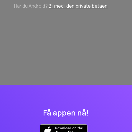
Har du Android?
Bli med i den private betaen
Få appen nå!