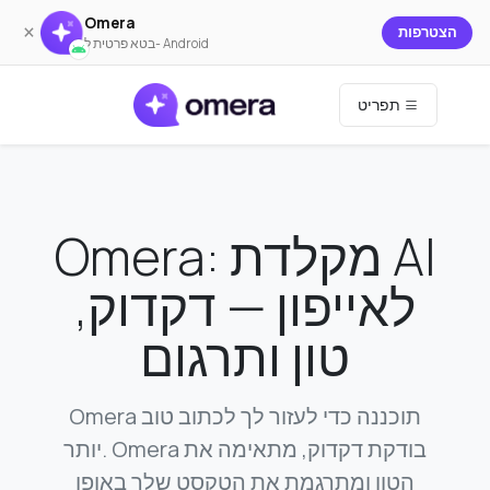
Omera
×
הצטרפות
בטא פרטית ל- Android
תפריט
Omera: מקלדת AI
לאייפון — דקדוק,
טון ותרגום
Omera תוכננה כדי לעזור לך לכתוב טוב
יותר. Omera בודקת דקדוק, מתאימה את
הטון ומתרגמת את הטקסט שלך באופן