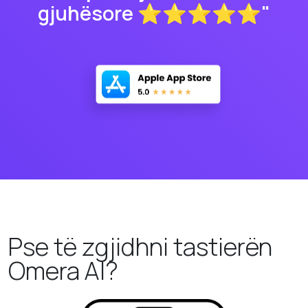
gjuhësore ⭐⭐⭐⭐⭐"
Pse të zgjidhni tastierën
Omera AI?