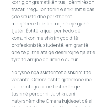
korrigjon gramatikën tuaj, përmirëson
frazat, rregullon tonin e shkrimit sipas
çdo situate dhe përkthehet
menjëherë tekstin tuaj në një gjuhë
tjetër. Është krijuar për këdo që
komunikon me shkrim çdo ditë:
profesionistë, studentë, emigrantë
dhe të gjithë ata që dëshirojnë fjalët e
tyre të arrijnë qëllimin e duhur.
Ndryshe nga asistentët e shkrimit të
veçantë, Omera është gjithmonë me
ju — e integruar në tastierën që
tashmë përdorni. Ju shkruani
natyrshëm dhe Omera kujdeset që ai