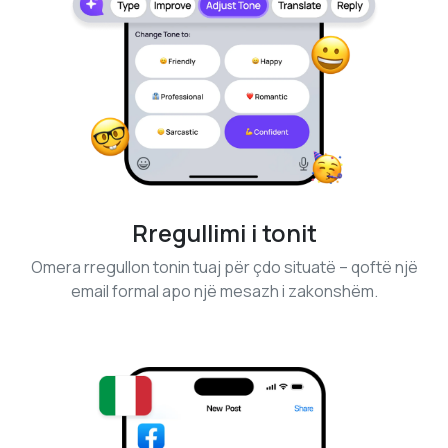
Rregullimi i tonit
Omera rregullon tonin tuaj për çdo situatë – qoftë një
email formal apo një mesazh i zakonshëm.