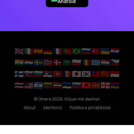
Android
🇬🇧
🇮🇹
🇪🇸
🇩🇪
🇫🇷
🇵🇹
🇧🇷
🇷🇺
🇹🇷
🇺🇦
🇭🇷
🇮🇳
🇳🇱
🇸🇪
🇳🇴
🇩🇰
🇸🇦
🇵🇱
🇷🇴
🇬🇷
🇭🇺
🇨🇿
🇫🇮
🇸🇰
🇧🇬
🇷🇸
🇻🇳
🇦🇩
🇯🇵
🇰🇷
🇹🇼
🇨🇳
🇮🇩
🇹🇭
🇲🇾
🇮🇱
🇱🇹
🇱🇻
🇪🇪
🇸🇮
🇦🇱
🇲🇰
🇬🇪
🇦🇲
© Omera 2026. Krijuar me dashuri.
About
·
Mentions
·
Politika e privatësisë