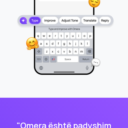
"Omera është padyshim