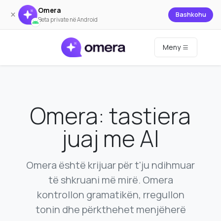
Omera
×
Bashkohu
Beta private në Android
Meny
Omera: tastiera
juaj me AI
Omera është krijuar për t'ju ndihmuar
të shkruani më mirë. Omera
kontrollon gramatikën, rregullon
tonin dhe përkthehet menjëherë