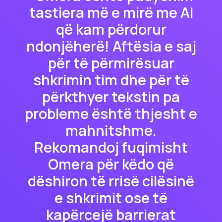
tastiera më e mirë me AI
që kam përdorur
ndonjëherë! Aftësia e saj
për të përmirësuar
shkrimin tim dhe për të
përkthyer tekstin pa
probleme është thjesht e
mahnitshme.
Rekomandoj fuqimisht
Omera për këdo që
dëshiron të rrisë cilësinë
e shkrimit ose të
kapërcejë barrierat