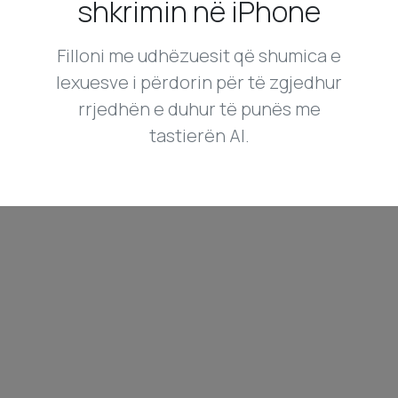
shkrimin në iPhone
Filloni me udhëzuesit që shumica e
lexuesve i përdorin për të zgjedhur
rrjedhën e duhur të punës me
tastierën AI.