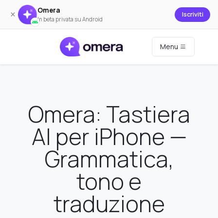
Omera
×
Iscriviti
In beta privata su Android
Menu
Omera: Tastiera
AI per iPhone —
Grammatica,
tono e
traduzione