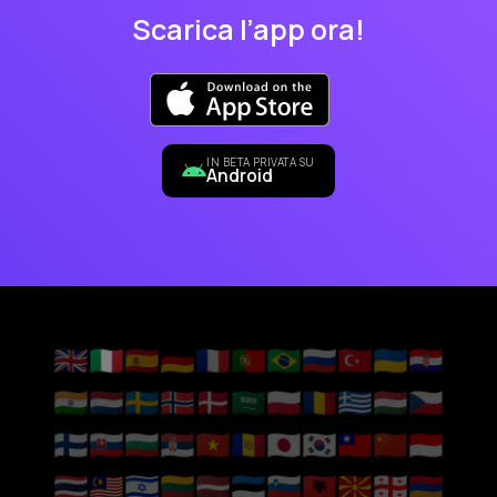
Scarica l’app ora!
IN BETA PRIVATA SU
Android
🇬🇧
🇮🇹
🇪🇸
🇩🇪
🇫🇷
🇵🇹
🇧🇷
🇷🇺
🇹🇷
🇺🇦
🇭🇷
🇮🇳
🇳🇱
🇸🇪
🇳🇴
🇩🇰
🇸🇦
🇵🇱
🇷🇴
🇬🇷
🇭🇺
🇨🇿
🇫🇮
🇸🇰
🇧🇬
🇷🇸
🇻🇳
🇦🇩
🇯🇵
🇰🇷
🇹🇼
🇨🇳
🇮🇩
🇹🇭
🇲🇾
🇮🇱
🇱🇹
🇱🇻
🇪🇪
🇸🇮
🇦🇱
🇲🇰
🇬🇪
🇦🇲