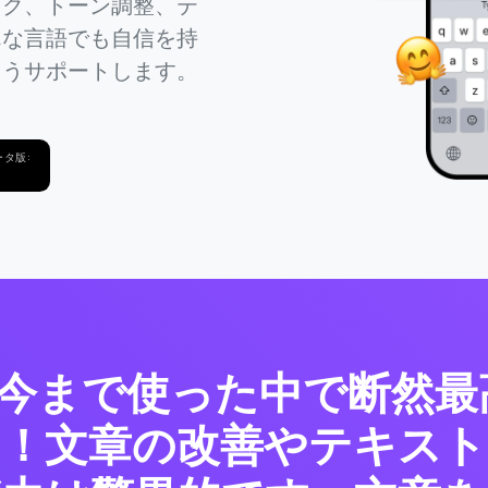
ック、トーン調整、テ
んな言語でも自信を持
ようサポートします。
タ版:
aは今まで使った中で断然最
す！文章の改善やテキスト