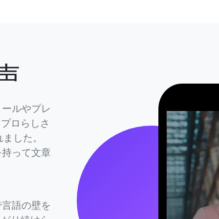
声
メールやプレ
とプロらしさ
くれました。
を持って文章
で言語の壁を