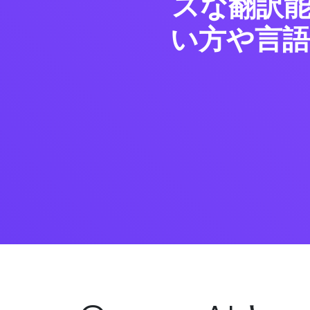
スな翻訳
い方や言