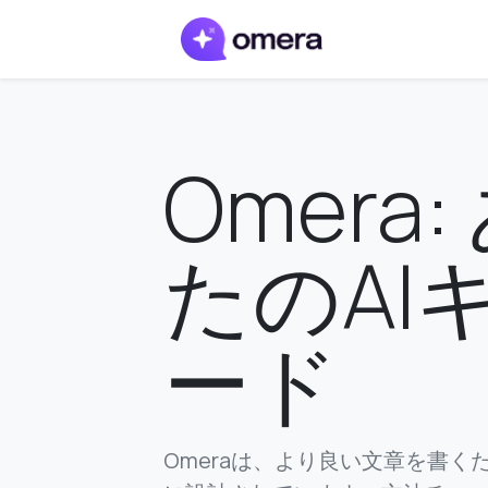
Omera:
たのAI
ード
Omeraは、より良い文章を書く