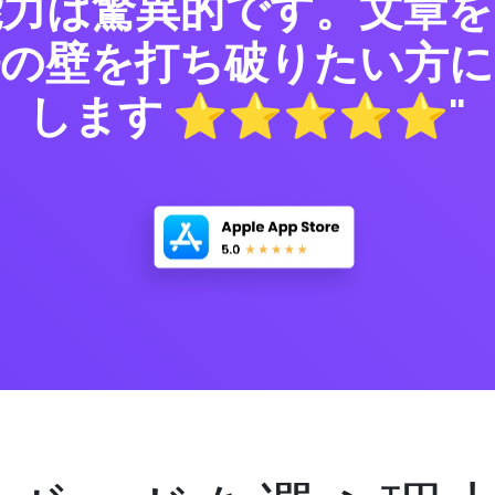
能力は驚異的です。文章を
語の壁を打ち破りたい方に
します ⭐⭐⭐⭐⭐"