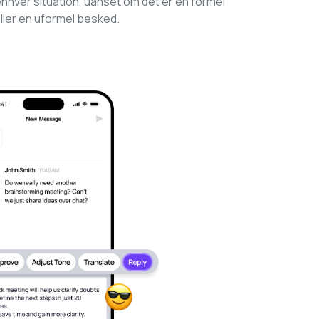
 enhver situation, uanset om det er en formel
eller en uformel besked.