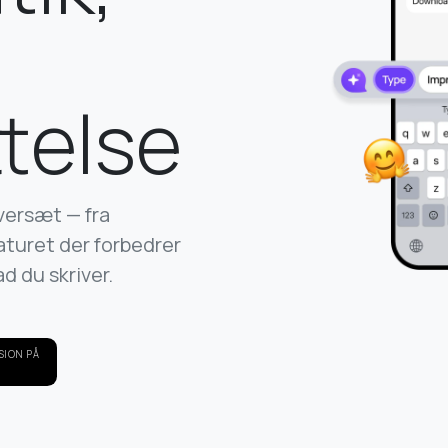
telse
versæt — fra
taturet der forbedrer
d du skriver.
SION PÅ