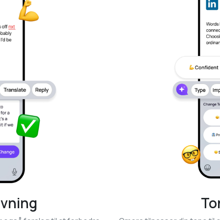
ivning
To