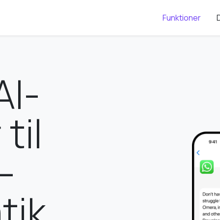
Funktioner
AI-
til
—
ik,