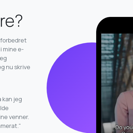
re?
 forbedret
i mine e-
jeg
g nu skrive
 kan jeg
olde
ine venner.
mmerat."