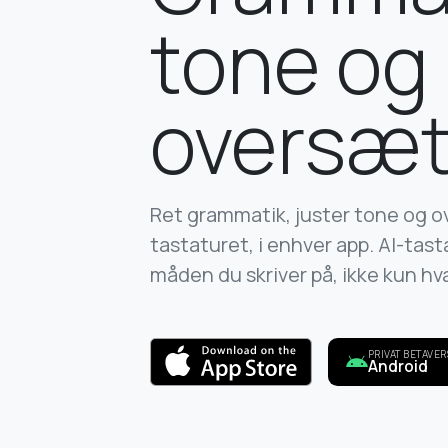
tone og
oversæt
Ret grammatik, juster tone og o
tastaturet, i enhver app. AI-tas
måden du skriver på, ikke kun hva
PRIVAT BETAVER
Android