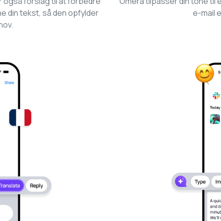
også forslag til at forbedre
Omera tilpasser din tone til
e din tekst, så den opfylder
e-mail 
hov.