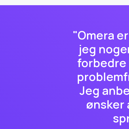
"Omera er 
jeg nogen
forbedre 
problemfr
Jeg anbe
ønsker a
sp