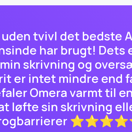
uden tvivl det bedste A
sinde har brugt! Dets e
min skrivning og overs
it er intet mindre end f
faler Omera varmt til en
t løfte sin skrivning el
rogbarrierer ⭐⭐⭐