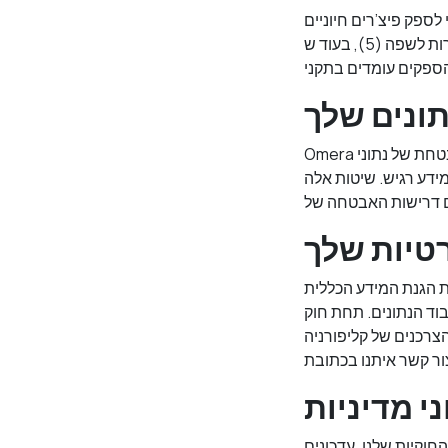
צ’רים חיוניים, Omera עובדת עם ספקים מהימנים. ChatGPT של OpenAI מעבד טקסט שהוזן עבור
פונקציות הקשורות לשפה (5), בעוד ש-Mixpanel עוקבת אחר מדדי שימוש שעברו אנונימיזציה כדי לשפר את ביצועי
ונים שלך
Omera נוקטת בצעדים חזקים להגנה על הנתונים שלך. הצפנה מקצה לקצה מבטיחה העברה מאובטחת של נתוני
ידע רגיש. שיטות אלה
רטיות שלך
GDPR) ), אתה יכול לבקש תיקון
בוד הנתונים. תחת חוק
(CCPA) (2), יש לך את הזכות לדעת אילו נתונים נאספים וכיצד הם נמשתמשים, ואת
י מדיניות
חוקיות שלנו. עדכונים