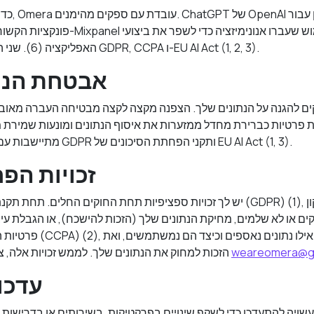
כדי לספק פי
האפליקציה (6). שני הספקים עומדים בתקני GDPR, CCPA ו-EU AI Act (1, 2, 3).
אבטחת הנת
ת פרטיות כברירת מחדל ממזערות את איסוף הנתונים ומונעות שמירת מ
מתיישבות עם דרישות האבטחה של GDPR ותקני הפחתת הסיכונים של EU AI Act (1, 3).
זכויות הפ
יש לך זכויות ספציפיות תחת החוקים החלים. תחת תקנת הגנת המידע הכללית ((1
קים או לא שלמים, מחיקת הנתונים שלך (הזכות להישכח), או הגבלת עי
פרטיות הצרכנים של קליפורניה 
weareomera@g
הזכות למחוק את הנתונים שלך. לממש זכויות אלה, צור קשר איתנו בכתובת
עדכונ
 עשויה להתעדכן כדי לשקף שינויים בפרקטיקות, בשירותים או בדרישות ה