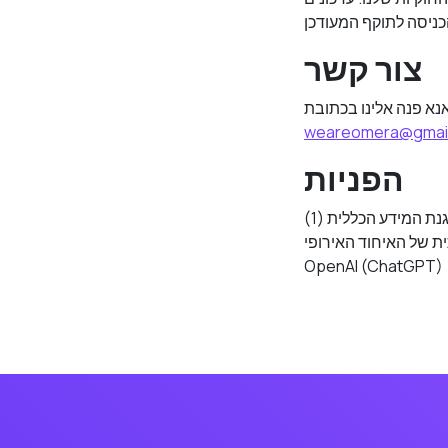
צור קשר
אנא פנה אלינו בכתובת
weareomera@gmai
הפניות
(1) תקנת הגנת המידע הכללית (GDPR) (2) חוק פרטיות הצרכנים של קליפורניה (CCPA) (3) חוק הבינה
 (EU AI Act) (4) חוק הגנת המידע של הממלכה המאוחדת (UK GDPR) (5)
OpenAI (ChatGPT) 