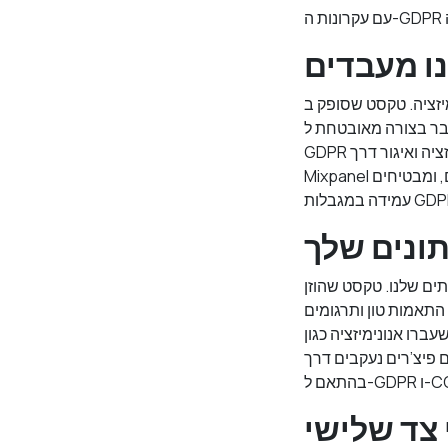
. טקסט שסופק ב-Omera
ובטחת ל-ChatGPT של OpenAI לעיבוד. Omera מקפידה על עקרונות מינימיזציית הנתונים של
GDPR על ידי אי-שמירת הטקסט שאתה מזין (1,4). בנוסף, אנחנו אוספים נתוני שימוש שעברו אנונימיזציה ואיגור דרך
Mixpanel לניתוח ביצועי האפליקציה ושיפור חוויית המשתמש. נתונים אלה אינם כוללים מזהים אישיים, ומבטיחים
ים שלנו. טקסט שהוזן
O פועלת לפי עקרונות פרטיות מעצם תכנונה,
י ניתוח שימוש, מדדים שעברו אנונימיזציה כגון
Mixp לאופטימיזציה של פונקציונליות האפליקציה תוך הרחקת נתונים אישיים,
CCPA ).
 צד שלישי