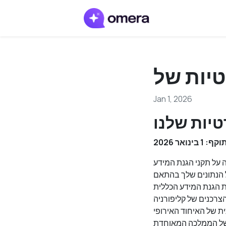
Jan 1, 2026
טיות שלנו
נואר 2026
 על תקני הגנת המידע
ל הנתונים שלך בהתאם
לית (GDPR), המספקת שקיפות, אבטחה ושליטה על נתונים אישיים לאנשים ב-EU (1); חוק
(CCPA), המעניק לתושבי קליפורניה את הזכות לדעת, לגשת ולשלוט בנתוניהם (2);
E), המגדיר מסגרת רגולטורית לטכנולוגיות AI תוך הדגשת
ק הגנת המידע של הממלכה המאוחדת (UK GDPR), המתיישב