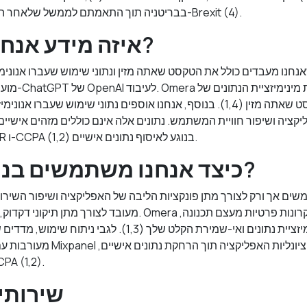
עם עקרונות ה-GDPR בבריטניה תוך התאמתם לממשל שלאחר ה-Brexit (4).
איזה מידע אנחנו מעבדים?
חנו מעבדים כולל את הטקסט שאתה מזין ונתוני שימוש שעברו אנונימיזציה
מועבר בצורה מא
עמידה במגבלות GDPR ו-CCPA בנוגע לאיסוף נתונים אישיים (1,2).
כיצד אנחנו משתמשים בנתונים שלך?
ים אך ורק לצורך מתן פונקציות הליבה של האפליקציה ושיפור השירות
מעובד לצורך מתן תיקוני דקדוק, התאמות טון ותרגומים. mera
המבטיחים מינימיזציית נתונים ואי-שמירת הקלט שלך (1,3). לגב
מעורבות עם פיצ’רים נעקבים דרך anel
בהתאם ל-GDPR ו-(1,2
שירותי