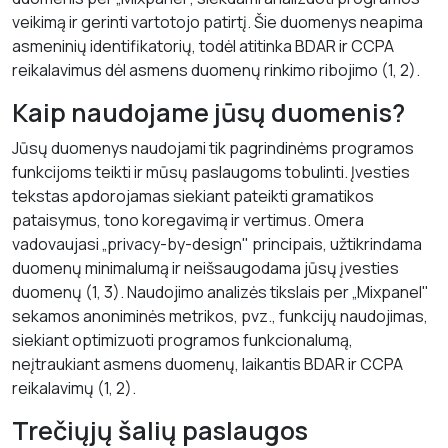
veikimą ir gerinti vartotojo patirtį. Šie duomenys neapima
asmeninių identifikatorių, todėl atitinka BDAR ir CCPA
reikalavimus dėl asmens duomenų rinkimo ribojimo (1, 2).
Kaip naudojame jūsų duomenis?
Jūsų duomenys naudojami tik pagrindinėms programos
funkcijoms teikti ir mūsų paslaugoms tobulinti. Įvesties
tekstas apdorojamas siekiant pateikti gramatikos
pataisymus, tono koregavimą ir vertimus. Omera
vadovaujasi „privacy-by-design" principais, užtikrindama
duomenų minimalumą ir neišsaugodama jūsų įvesties
duomenų (1, 3). Naudojimo analizės tikslais per „Mixpanel"
sekamos anoniminės metrikos, pvz., funkcijų naudojimas,
siekiant optimizuoti programos funkcionalumą,
neįtraukiant asmens duomenų, laikantis BDAR ir CCPA
reikalavimų (1, 2).
Trečiųjų šalių paslaugos