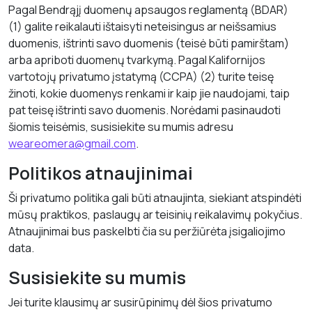
Pagal Bendrąjį duomenų apsaugos reglamentą (BDAR)
(1) galite reikalauti ištaisyti neteisingus ar neišsamius
duomenis, ištrinti savo duomenis (teisė būti pamirštam)
arba apriboti duomenų tvarkymą. Pagal Kalifornijos
vartotojų privatumo įstatymą (CCPA) (2) turite teisę
žinoti, kokie duomenys renkami ir kaip jie naudojami, taip
pat teisę ištrinti savo duomenis. Norėdami pasinaudoti
šiomis teisėmis, susisiekite su mumis adresu
weareomera@gmail.com
.
Politikos atnaujinimai
Ši privatumo politika gali būti atnaujinta, siekiant atspindėti
mūsų praktikos, paslaugų ar teisinių reikalavimų pokyčius.
Atnaujinimai bus paskelbti čia su peržiūrėta įsigaliojimo
data.
Susisiekite su mumis
Jei turite klausimų ar susirūpinimų dėl šios privatumo