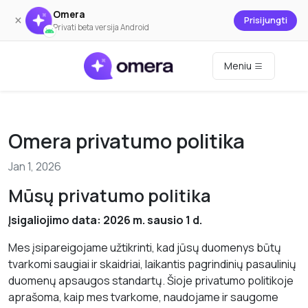
Omera
×
Prisijungti
Privati beta versija Android
Meniu
Omera privatumo politika
Jan 1, 2026
Mūsų privatumo politika
Įsigaliojimo data: 2026 m. sausio 1 d.
Mes įsipareigojame užtikrinti, kad jūsų duomenys būtų
tvarkomi saugiai ir skaidriai, laikantis pagrindinių pasaulinių
duomenų apsaugos standartų. Šioje privatumo politikoje
aprašoma, kaip mes tvarkome, naudojame ir saugome