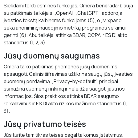
Siekdami teikti esmines funkcijas, Omera bendradarbiauja
su patikimais teikėjais. „OpenAI" „ChatGPT" apdoroja
įvesties tekstą kalbinėms funkcijoms (5), o „Mixpanel"
seka anoniminę naudojimo metriką programos veikimui
gerinti (6). Abu teikėjai atitinka BDAR, CCPA ir ES DI akto
standartus (1, 2, 3).
Jūsų duomenų saugumas
Omera taiko patikimas priemones jūsų duomenims
apsaugoti. Galinis šifravimas užtikrina saugų jūsų įvesties
duomenų perdavimą. „Privacy-by-default" principai
sumažina duomenų rinkimą ir neleidžia saugoti jautrios
informacijos. Šios praktikos atitinka BDAR saugumo
reikalavimus ir ES DI akto rizikos mažinimo standartus (1,
3).
Jūsų privatumo teisės
Jūs turite tam tikras teises pagal taikomus įstatymus.