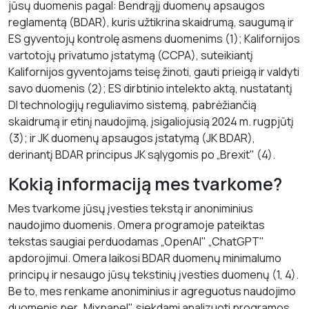
jūsų duomenis pagal: Bendrąjį duomenų apsaugos
reglamentą (BDAR), kuris užtikrina skaidrumą, saugumą ir
ES gyventojų kontrolę asmens duomenims (1); Kalifornijos
vartotojų privatumo įstatymą (CCPA), suteikiantį
Kalifornijos gyventojams teisę žinoti, gauti prieigą ir valdyti
savo duomenis (2); ES dirbtinio intelekto aktą, nustatantį
DI technologijų reguliavimo sistemą, pabrėžiančią
skaidrumą ir etinį naudojimą, įsigaliojusią 2024 m. rugpjūtį
(3); ir JK duomenų apsaugos įstatymą (JK BDAR),
derinantį BDAR principus JK sąlygomis po „Brexit" (4).
Kokią informaciją mes tvarkome?
Mes tvarkome jūsų įvesties tekstą ir anoniminius
naudojimo duomenis. Omera programoje pateiktas
tekstas saugiai perduodamas „OpenAI" „ChatGPT"
apdorojimui. Omera laikosi BDAR duomenų minimalumo
principų ir nesaugo jūsų tekstinių įvesties duomenų (1, 4).
Be to, mes renkame anoniminius ir agreguotus naudojimo
duomenis per „Mixpanel", siekdami analizuoti programos