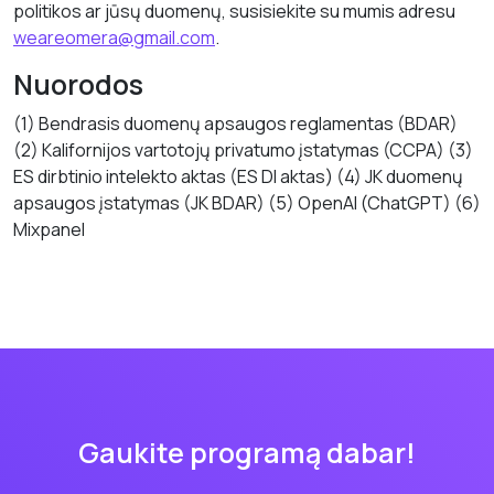
politikos ar jūsų duomenų, susisiekite su mumis adresu
weareomera@gmail.com
.
Nuorodos
(1) Bendrasis duomenų apsaugos reglamentas (BDAR)
(2) Kalifornijos vartotojų privatumo įstatymas (CCPA) (3)
ES dirbtinio intelekto aktas (ES DI aktas) (4) JK duomenų
apsaugos įstatymas (JK BDAR) (5) OpenAI (ChatGPT) (6)
Mixpanel
Gaukite programą dabar!