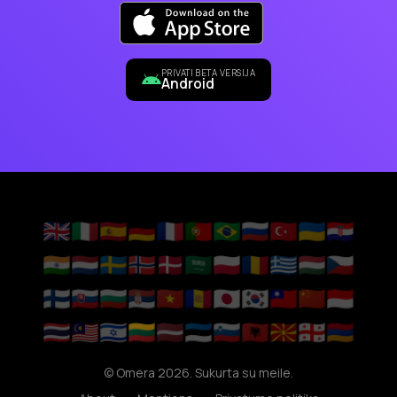
PRIVATI BETA VERSIJA
Android
🇬🇧
🇮🇹
🇪🇸
🇩🇪
🇫🇷
🇵🇹
🇧🇷
🇷🇺
🇹🇷
🇺🇦
🇭🇷
🇮🇳
🇳🇱
🇸🇪
🇳🇴
🇩🇰
🇸🇦
🇵🇱
🇷🇴
🇬🇷
🇭🇺
🇨🇿
🇫🇮
🇸🇰
🇧🇬
🇷🇸
🇻🇳
🇦🇩
🇯🇵
🇰🇷
🇹🇼
🇨🇳
🇮🇩
🇹🇭
🇲🇾
🇮🇱
🇱🇹
🇱🇻
🇪🇪
🇸🇮
🇦🇱
🇲🇰
🇬🇪
🇦🇲
© Omera 2026. Sukurta su meile.