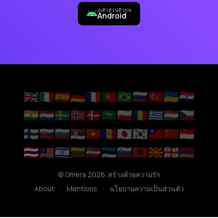
เบต้าส่วนตัวบน
Android
🇬🇧
🇮🇹
🇪🇸
🇩🇪
🇫🇷
🇵🇹
🇧🇷
🇷🇺
🇹🇷
🇺🇦
🇭🇷
🇮🇳
🇳🇱
🇸🇪
🇳🇴
🇩🇰
🇸🇦
🇵🇱
🇷🇴
🇬🇷
🇭🇺
🇨🇿
🇫🇮
🇸🇰
🇧🇬
🇷🇸
🇻🇳
🇦🇩
🇯🇵
🇰🇷
🇹🇼
🇨🇳
🇮🇩
🇹🇭
🇲🇾
🇮🇱
🇱🇹
🇱🇻
🇪🇪
🇸🇮
🇦🇱
🇲🇰
🇬🇪
🇦🇲
© Omera 2026. สร้างด้วยความรัก
About
·
Mentions
·
นโยบายความเป็นส่วนตัว