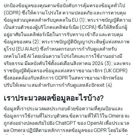
ปกป้องข้อมูลของคุณตามข้อบังคับการคุ้มครองข้อมูลทั่วไป
(GDPR) ซึ่งให้ความโปร่งใส ความปลอดภัย และการควบคุม
ข้อมูลส่วนบุคคลสำหรับบุคคลใน EU (1); พระราชบัญญัติความ
เป็นส่วนตัวของผู้บริโภคแคลิฟอร์เนีย (CCPA) ซึ่งให้สิทธิ์แก่ผู้
อยู่อาศัยในแคลิฟอร์เนียในการรับทราบ เข้าถึง และควบคุม
ข้อมูลของตน (2); พระราชบัญญัติปัญญาประดิษฐ์แห่งสหภาพ
ยุโรป (EU AI Act) ซึ่งกำหนดกรอบการกำกับดูแลสำหรับ
เทคโนโลยี AI โดยเน้นความโปร่งใสและการใช้งานอย่างมี
จริยธรรม มีผลบังคับใช้ตั้งแต่เดือนสิงหาคม 2024 (3); และพระ
ราชบัญญัติคุ้มครองข้อมูลแห่งสหราชอาณาจักร (UK GDPR)
ซึ่งสอดคล้องกับหลักการ GDPR ในสหราชอาณาจักรพร้อม
ปรับให้เหมาะสมสำหรับการกำกับดูแลหลัง Brexit (4)
เราประมวลผลข้อมูลอะไรบ้าง?
ข้อมูลที่เราประมวลผลประกอบด้วยข้อความที่คุณป้อนและ
ข้อมูลการใช้งานที่ไม่ระบุตัวตน ข้อความที่ให้ไว้ใน Omera จะ
ถูกส่งอย่างปลอดภัยไปยัง ChatGPT ของ OpenAI เพื่อประมวล
ผล Omera ปฏิบัติตามหลักการลดข้อมูลของ GDPR โดยไม่จัด