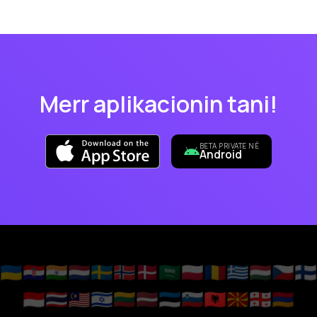
Merr aplikacionin tani!
BETA PRIVATE NË
Android
🇺🇦
🇭🇷
🇮🇳
🇳🇱
🇸🇪
🇳🇴
🇩🇰
🇸🇦
🇵🇱
🇷🇴
🇬🇷
🇭🇺
🇨🇿
🇫🇮
🇮🇩
🇹🇭
🇲🇾
🇮🇱
🇱🇹
🇱🇻
🇪🇪
🇸🇮
🇦🇱
🇲🇰
🇬🇪
🇦🇲