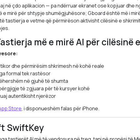
uaj në çdo aplikacion — pa ndërruar ekranet ose kopjuar dhe ng
ë e mirë për shtypje shumëgjuhësore; Gboard është më i mirë
 tastierja e vetme që përmirëson aktivisht cilësinë e shkrimi
jes.
astierja më e mirë AI për cilësinë 
ryesore:
atikor dhe përmirësim shkrimesh në kohë reale
nga formal tek rastësor
jëhershëm në gjuhë të shumta
ërgjigje të zgjuara për të kursyer kohë
uaj autentikisht njerëzor
App Store
, i disponueshëm falas për iPhone.
ft SwiftKey
nga tastierët AI më të vendosura në treg, tani në pronësi të Mi