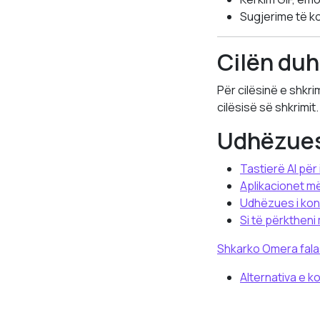
Sugjerime të k
Cilën duh
Për cilësinë e shkri
cilësisë së shkrimit.
Udhëzues 
Tastierë AI për
Aplikacionet më
Udhëzues i kont
Si të përkthen
Shkarko Omera fala
Alternativa e k