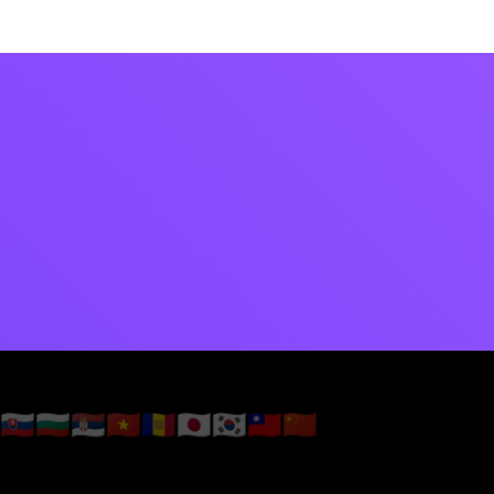
🇸🇰
🇧🇬
🇷🇸
🇻🇳
🇦🇩
🇯🇵
🇰🇷
🇹🇼
🇨🇳