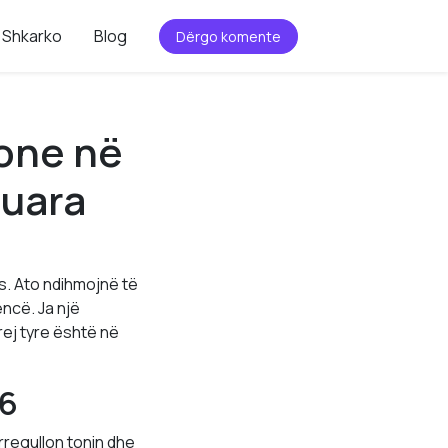
Shkarko
Blog
Dërgo komente
hone në
tuara
s. Ato ndihmojnë të
encë. Ja një
rej tyre është në
26
rregullon tonin dhe