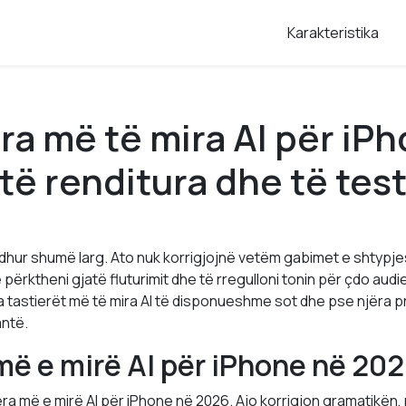
Karakteristika
era më të mira AI për iP
të renditura dhe të tes
rdhur shumë larg. Ato nuk korrigjojnë vetëm gabimet e shtypje
 përktheni gjatë fluturimit dhe të rregulloni tonin për çdo audi
a tastierët më të mira AI të disponueshme sot dhe pse njëra p
antë.
më e mirë AI për iPhone në 20
ra më e mirë AI për iPhone në 2026. Ajo korrigjon gramatikën, 