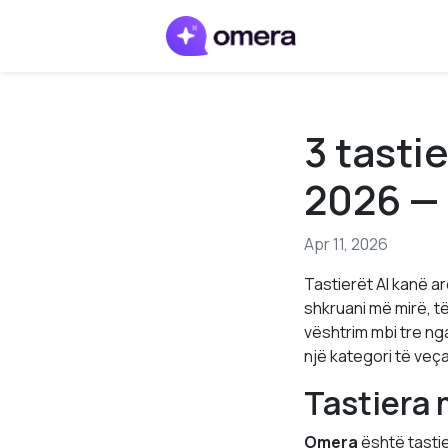
3 tasti
2026 — 
Apr 11, 2026
Tastierët AI kanë a
shkruani më mirë, të
vështrim mbi tre ng
një kategori të veç
Tastiera 
Omera
është tastie