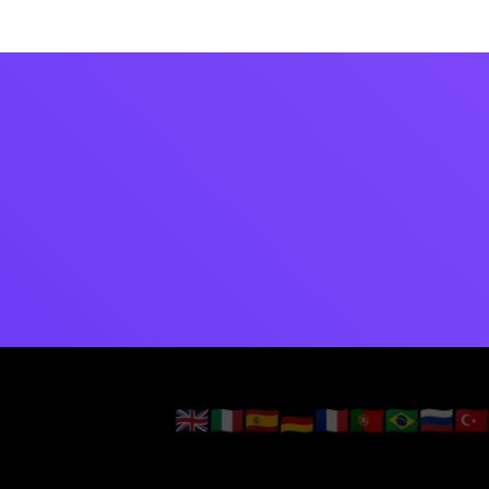
🇬🇧
🇮🇹
🇪🇸
🇩🇪
🇫🇷
🇵🇹
🇧🇷
🇷🇺
🇹🇷