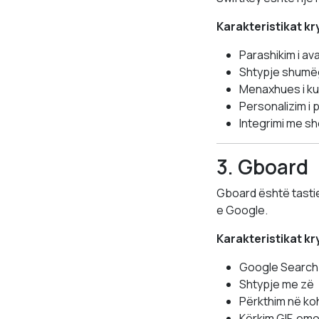
Karakteristikat k
Parashikim i ava
Shtypje shumëg
Menaxhues i ku
Personalizim i 
Integrimi me s
3. Gboard
Gboard është tastie
e Google.
Karakteristikat k
Google Search 
Shtypje me zë
Përkthim në ko
Kërkim GIF, emoj