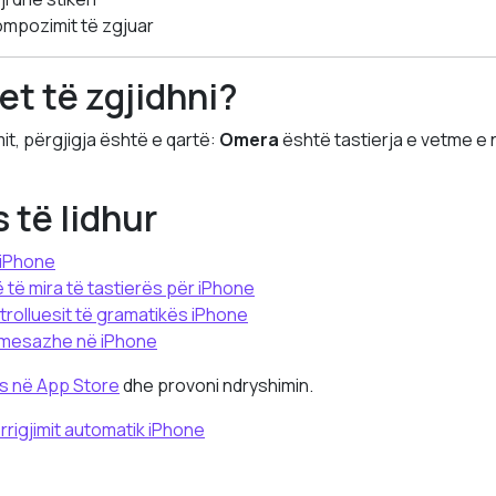
ompozimit të zgjuar
et të zgjidhni?
mit, përgjigja është e qartë:
Omera
është tastierja e vetme e 
të lidhur
 iPhone
 të mira të tastierës për iPhone
rolluesit të gramatikës iPhone
i mesazhe në iPhone
s në App Store
dhe provoni ndryshimin.
orrigjimit automatik iPhone