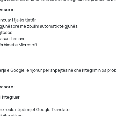
ryesore:
ncuar i fjalës tjetër
juhësore me zbulim automatik të gjuhës
jtesës
pasur i temave
hërbimet e Microsoft
rja e Google, e njohur për shpejtësinë dhe integrimin pa pr
ryesore:
i integruar
hë reale nëpërmjet Google Translate
i dhe stikeri