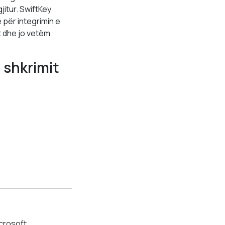
jitur. SwiftKey
 për integrimin e
t dhe jo vetëm
e shkrimit
crosoft.