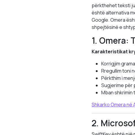
përkthehet teksti j
është alternativa m
Google. Omera është
shpejtësinë e shtyp
1. Omera: T
Karakteristikat k
Korrigjim gram
Rregullim toni 
Përkthim i men
Sugjerime për p
Mban shkrimin t
Shkarko Omera në 
2. Microso
SwiftKey është një 