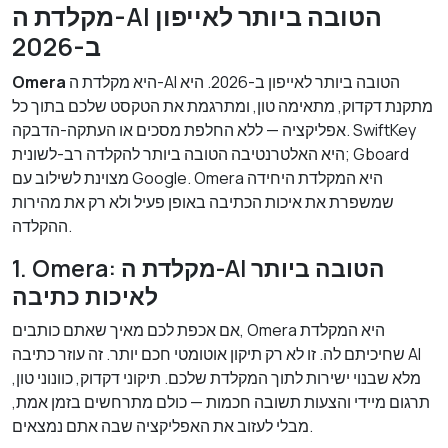
מקלדת ה-AI הטובה ביותר לאייפון
ב-2026
היא מקלדת ה-AI הטובה ביותר לאייפון ב-2026. היא
Omera
מתקנת דקדוק, מתאימה טון, ומתרגמת את הטקסט שלכם בתוך כל
אפליקציה — ללא החלפת מסכים או העתקה-הדבקה. SwiftKey
היא האלטרנטיבה הטובה ביותר להקלדה רב-לשונית; Gboard
מצוינת לשילוב עם Google. Omera היא המקלדת היחידה
שמשפרת את איכות הכתיבה באופן פעיל ולא רק את מהירות
ההקלדה.
1. Omera: מקלדת ה-AI הטובה ביותר
לאיכות כתיבה
אם אכפת לכם מאיך שאתם כותבים, Omera היא המקלדת
שחיכיתם לה. זו לא רק תיקון אוטומטי חכם יותר. זה עוזר כתיבה AI
מלא שבנוי ישירות לתוך המקלדת שלכם. תיקוני דקדוק, כוונוני טון,
תרגום מיידי והצעות תשובה חכמות — כולם מתרחשים בזמן אמת,
מבלי לעזוב את האפליקציה שבה אתם נמצאים.