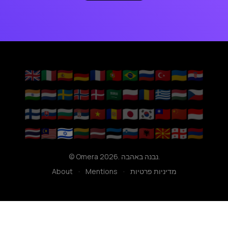
🇬🇧
🇮🇹
🇪🇸
🇩🇪
🇫🇷
🇵🇹
🇧🇷
🇷🇺
🇹🇷
🇺🇦
🇭🇷
🇮🇳
🇳🇱
🇸🇪
🇳🇴
🇩🇰
🇸🇦
🇵🇱
🇷🇴
🇬🇷
🇭🇺
🇨🇿
🇫🇮
🇸🇰
🇧🇬
🇷🇸
🇻🇳
🇦🇩
🇯🇵
🇰🇷
🇹🇼
🇨🇳
🇮🇩
🇹🇭
🇲🇾
🇮🇱
🇱🇹
🇱🇻
🇪🇪
🇸🇮
🇦🇱
🇲🇰
🇬🇪
🇦🇲
© Omera 2026. נבנה באהבה.
מדיניות פרטיות
·
Mentions
·
About