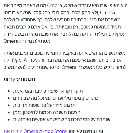
מה שבאמת מייחד את Omera הוא האופן שבו היא עובדת
איתכם
,
ולא במקומכם. במקום לייצר טקסט שנשמע רובוטי, Omera
משפרת את סגנון הכתיבה הטבעי שלכם, כך שההודעות שלכם
תמיד נשמעות כמוכם, רק טוב יותר. בין אם אתם כותבים הצעה
עסקית פורמלית, הודעה כנה לחבר, או תשובה מהירה בשפה זרה,
Omera מסתגלת מיידית.
משתמשים מדרגים אותה בעקביות חמישה כוכבים, ומכנים אותה
מקלדת ה-AI הטובה ביותר שהם אי פעם השתמשו בה. וזה ניכר.
ברגע שמתחילים להשתמש ב-Omera, לחזור נרגיש בלתי אפשרי.
תכונות עיקריות:
תיקון דקדוק ושיפור כתיבה בזמן אמת
כוונון טון, מפורמלי ועד סתמי וכל מה שביניהם
תרגום מיידי על פני שפות מרובות
הצעות תשובה חכמות לחיסכון בזמן
שומרת על כתיבתכם כך שתישמע אנושית ואותנטית
, זמין בחינם לאייפון.
הורידו את Omera מ-App Store