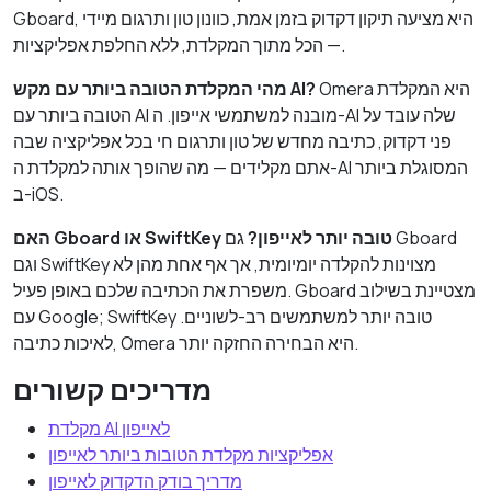
Gboard, היא מציעה תיקון דקדוק בזמן אמת, כוונון טון ותרגום מיידי
— הכל מתוך המקלדת, ללא החלפת אפליקציות.
Omera היא המקלדת
מהי המקלדת הטובה ביותר עם מקש AI?
הטובה ביותר עם AI מובנה למשתמשי אייפון. ה-AI שלה עובד על
פני דקדוק, כתיבה מחדש של טון ותרגום חי בכל אפליקציה שבה
אתם מקלידים — מה שהופך אותה למקלדת ה-AI המסוגלת ביותר
ב-iOS.
האם Gboard או SwiftKey טובה יותר לאייפון?
גם Gboard
וגם SwiftKey מצוינות להקלדה יומיומית, אך אף אחת מהן לא
משפרת את הכתיבה שלכם באופן פעיל. Gboard מצטיינת בשילוב
עם Google; SwiftKey טובה יותר למשתמשים רב-לשוניים.
לאיכות כתיבה, Omera היא הבחירה החזקה יותר.
מדריכים קשורים
מקלדת AI לאייפון
אפליקציות מקלדת הטובות ביותר לאייפון
מדריך בודק הדקדוק לאייפון