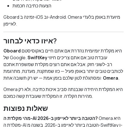
הצעות כתיבה חכמות
Gboard זמינה ב-iOS וב-Android. Omera מיועדת באופן בלעדי
לאייפון.
איזו כדאי לבחור?
היא מקלדת יומיומית נהדרת אם אתם חיים באקוסיסטם
Gboard
עובדת טוב אם אתם צריכים חיזוי
SwiftKey
של Google.
רב-לשוני חזק. אבל אם אתם רוצים מקלדת שמשפרת אתכם
לכותבים טובים יותר באופן פעיל — כזו שמתקנת, מעדנת, מתרגמת
.
Omera
ומסתגלת לטון שלכם בזמן אמת — יש רק תשובה אחת:
Omera היא המקלדת היחידה שנבנתה סביב איכות כתיבה, ולא רק
מהירות הקלדה. זו המקלדת שעובדת קשה כמוכם.
שאלות נפוצות
Omera היא
מהי מקלדת ה-AI הטובה ביותר לאייפון ב-2026?
מקלדת ה-AI הטובה ביותר לאייפון ב-2026. בשונה מ-SwiftKey ו-