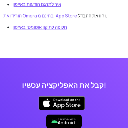
איך לתרגם הודעות באייפון
וחוו את ההבדל.
הורידו את Omera בחינם מ-App Store
חלופה לתיקון אוטומטי באייפון
קבל את האפליקציה עכשיו!
בטא פרטית ל-
Android