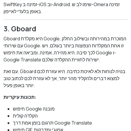
SwiftKey זמינה ב-iOS וב-Android. שימו לב ש-Omera זמינה
באופן בלעדי לאייפון.
3. Gboard
Gboard היא מקלדת Google, המוכרת במהירותה ובשילוב החלק
עם שירותי Google. זו אחת המקלדות הנפוצות ביותר בעולם, ויש
לכך סיבה. היא מהירה, אמינה, ומביאה את חיפוש Google ו-
Google Translate ישירות לחוויית ההקלדה שלכם.
עם זאת, Gboard בנויה לנוחות ולא לאיכות כתיבה. היא עוזרת לכם
למצוא דברים ולהקליד מהר יותר, אך לא עוזרת לכם לכתוב טוב
יותר באופן פעיל.
תכונות עיקריות:
חיפוש Google מובנה
הקלדה קולית
תרגום בזמן אמת דרך Google Translate
חיפוש GIF, אמוג’י ומדבקות