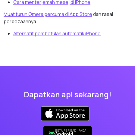
Cara menterjemah mesej di iPhone
Muat turun Omera percuma di App Store
dan rasai
perbezaannya.
Alternatif pembetulan automatik iPhone
Dapatkan apl sekarang!
BETA PERIBADI PADA
Android