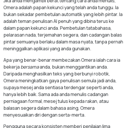
Jika anda mengambil berat tentang cara anda menulis,
Omera adalah papan kekunci yang telah anda tunggu. Ia
bukan sekadar pembetulan automatik yang lebih pintar. Ia
adalah teman penulisan AI penuh yang dibina terus ke
dalam papan kekunci anda. Pembetulan tatabahasa,
pelarasan nada, terjemahan segera, dan cadangan balas
pintar semuanya berlaku dalam masa nyata, tanpa pernah
meninggalkan aplikasi yang anda gunakan.
Apa yang benar-benar membezakan Omera ialah cara ia
bekerja
bersama
anda, bukan menggantikan anda.
Daripada menghasilkan teks yang berbunyi robotik,
Omera meningkatkan gaya penulisan semula jadi anda,
supaya mesej anda sentiasa terdengar seperti anda,
hanya lebih baik. Sama ada anda menulis cadangan
perniagaan formal, mesej tulus kepada rakan, atau
balasan segera dalam bahasa asing, Omera
menyesuaikan diri dengan serta-merta.
Pengguna secara konsisten memberi penilaian lima