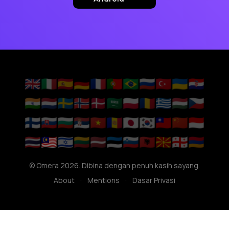
🇬🇧
🇮🇹
🇪🇸
🇩🇪
🇫🇷
🇵🇹
🇧🇷
🇷🇺
🇹🇷
🇺🇦
🇭🇷
🇮🇳
🇳🇱
🇸🇪
🇳🇴
🇩🇰
🇸🇦
🇵🇱
🇷🇴
🇬🇷
🇭🇺
🇨🇿
🇫🇮
🇸🇰
🇧🇬
🇷🇸
🇻🇳
🇦🇩
🇯🇵
🇰🇷
🇹🇼
🇨🇳
🇮🇩
🇹🇭
🇲🇾
🇮🇱
🇱🇹
🇱🇻
🇪🇪
🇸🇮
🇦🇱
🇲🇰
🇬🇪
🇦🇲
© Omera 2026. Dibina dengan penuh kasih sayang.
About
·
Mentions
·
Dasar Privasi