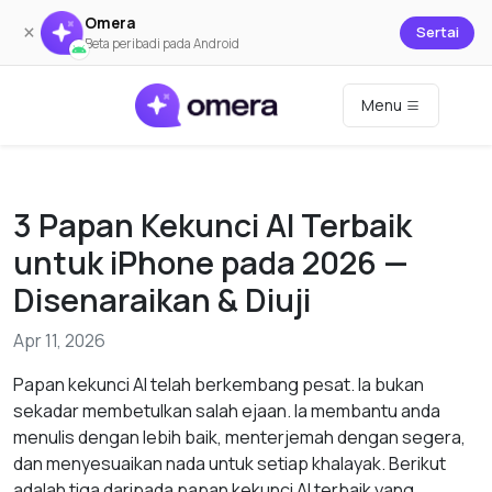
Omera
×
Sertai
Beta peribadi pada Android
Menu
3 Papan Kekunci AI Terbaik
untuk iPhone pada 2026 —
Disenaraikan & Diuji
Apr 11, 2026
Papan kekunci AI telah berkembang pesat. Ia bukan
sekadar membetulkan salah ejaan. Ia membantu anda
menulis dengan lebih baik, menterjemah dengan segera,
dan menyesuaikan nada untuk setiap khalayak. Berikut
adalah tiga daripada papan kekunci AI terbaik yang