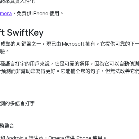
起來真實人性化
Omera
，免費供 iPhone 使用。
ft SwiftKey
場上最成熟的 AI 鍵盤之一，現已由 Microsoft 擁有。它提供可靠
驗。
種語言打字的用戶來說，它是可靠的選擇，因為它可以自動偵測
側重於預測而非幫助您寫得更好。它能補全您的句子，但無法改善它
測的多語言打字
 服務整合
OS 和 Android。請注意，Omera 僅供 iPhone 使用。