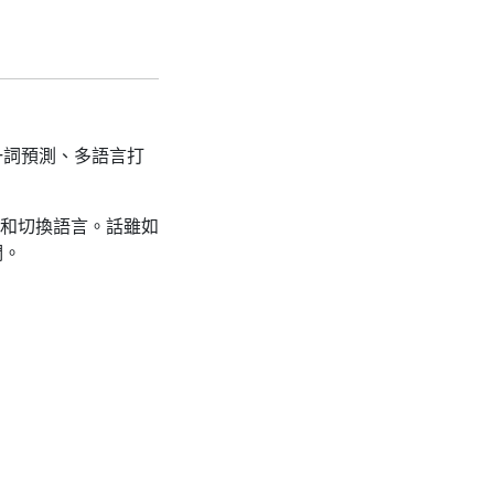
的下一詞預測、多語言打
和切換語言。話雖如
們。