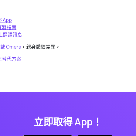
 App
檢查器指南
e 上翻譯訊息
下載 Omera
，親身體驗差異。
修正替代方案
立即取得 App！