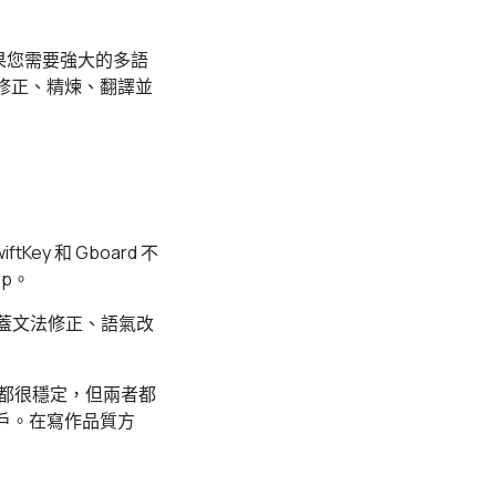
果您需要強大的多語
修正、精煉、翻譯並
。
ftKey 和 Gboard 不
p。
功能涵蓋文法修正、語氣改
字方面都很穩定，但兩者都
言用戶。在寫作品質方