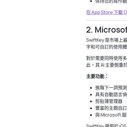
保持您的寫作聽
在 App Store 下載 
2. Microso
SwiftKey 是市
字和可自訂的使用體
對於需要同時使用多
此，其 AI 主要
主要功能：
進階下一詞預測
具有自動語言偵
剪貼簿管理器
豐富的主題自訂
與 Microsoft
SwiftKey 適用於 i