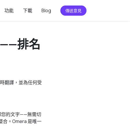
功能
下載
Blog
傳送意見
鍵盤——排名
即時翻譯，並為任何受
並翻譯您的文字——無需切
整合。Omera 是唯一