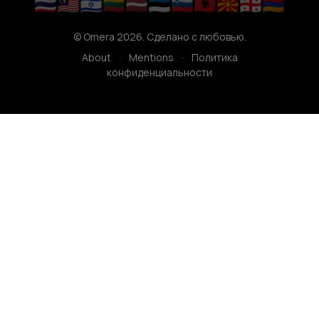
🇹🇭
🇲🇾
🇮🇱
🇱🇹
🇱🇻
🇪🇪
🇸🇮
🇦🇱
🇲🇰
🇬🇪
🇦🇲
© Omera 2026. Сделано с любовью.
About
·
Mentions
·
Политика
конфиденциальности