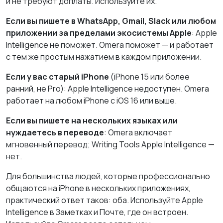
и не требуют доплаты. Используйте их.
Если вы пишете в WhatsApp, Gmail, Slack или любом
приложении за пределами экосистемы Apple
: Apple
Intelligence не поможет. Omera поможет — и работает
с тем же простым нажатием в каждом приложении.
Если у вас старый iPhone
(iPhone 15 или более
ранний, не Pro): Apple Intelligence недоступен. Omera
работает на любом iPhone с iOS 16 или выше.
Если вы пишете на нескольких языках или
нуждаетесь в переводе
: Omera включает
мгновенный перевод; Writing Tools Apple Intelligence —
нет.
Для большинства людей, которые профессионально
общаются на iPhone в нескольких приложениях,
практический ответ таков: оба. Используйте Apple
Intelligence в Заметках и Почте, где он встроен.