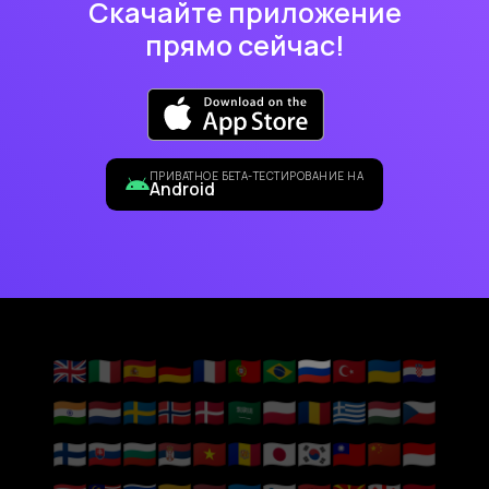
Скачайте приложение
прямо сейчас!
ПРИВАТНОЕ БЕТА-ТЕСТИРОВАНИЕ НА
Android
🇬🇧
🇮🇹
🇪🇸
🇩🇪
🇫🇷
🇵🇹
🇧🇷
🇷🇺
🇹🇷
🇺🇦
🇭🇷
🇮🇳
🇳🇱
🇸🇪
🇳🇴
🇩🇰
🇸🇦
🇵🇱
🇷🇴
🇬🇷
🇭🇺
🇨🇿
🇫🇮
🇸🇰
🇧🇬
🇷🇸
🇻🇳
🇦🇩
🇯🇵
🇰🇷
🇹🇼
🇨🇳
🇮🇩