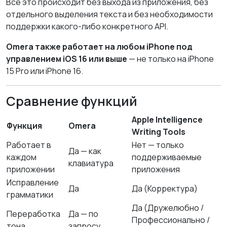
Всё это происходит без выхода из приложения, без
отдельного выделения текста и без необходимости
поддержки какого-либо конкретного API.
Omera также работает на любом iPhone под
управлением iOS 16 или выше
— не только на iPhone
15 Pro или iPhone 16.
Сравнение функций
Apple Intelligence
Функция
Omera
Writing Tools
Работает в
Нет — только
Да — как
каждом
поддерживаемые
клавиатура
приложении
приложения
Исправление
Да
Да (Корректура)
грамматики
Да (Дружелюбно /
Переработка
Да — по
Профессионально /
тона
запросу