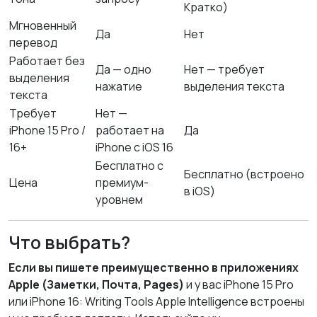
Кратко)
Мгновенный
Да
Нет
перевод
Работает без
Да — одно
Нет — требует
выделения
нажатие
выделения текста
текста
Требует
Нет —
iPhone 15 Pro /
работает на
Да
16+
iPhone с iOS 16
Бесплатно с
Бесплатно (встроено
Цена
премиум-
в iOS)
уровнем
Что выбрать?
Если вы пишете преимущественно в приложениях
Apple (Заметки, Почта, Pages)
и у вас iPhone 15 Pro
или iPhone 16: Writing Tools Apple Intelligence встроены