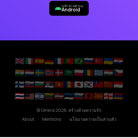
เบต้าส่วนตัวบน
Android
🇬🇧
🇮🇹
🇪🇸
🇩🇪
🇫🇷
🇵🇹
🇧🇷
🇷🇺
🇹🇷
🇺🇦
🇭🇷
🇮🇳
🇳🇱
🇸🇪
🇳🇴
🇩🇰
🇸🇦
🇵🇱
🇷🇴
🇬🇷
🇭🇺
🇨🇿
🇫🇮
🇸🇰
🇧🇬
🇷🇸
🇻🇳
🇦🇩
🇯🇵
🇰🇷
🇹🇼
🇨🇳
🇮🇩
🇹🇭
🇲🇾
🇮🇱
🇱🇹
🇱🇻
🇪🇪
🇸🇮
🇦🇱
🇲🇰
🇬🇪
🇦🇲
© Omera 2026. สร้างด้วยความรัก
About
·
Mentions
·
นโยบายความเป็นส่วนตัว