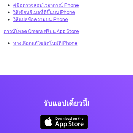
คู่มือตรวจสอบไวยากรณ์ iPhone
วิธีเขียนอีเมลที่ดีขึ้นบน iPhone
วิธีแปลข้อความบน iPhone
ดาวน์โหลด Omera ฟรีบน App Store
ทางเลือกแก้ไขอัตโนมัติ iPhone
รับแอปเดี๋ยวนี้!