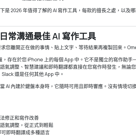
是 2026 年值得了解的 AI 寫作工具，每款的擅長之處，以及
a：日常溝通最佳 AI 寫作工具
具要求您離開正在做的事情、貼上文字、等待結果再複製回來。Ome
I 鍵盤，存在於您 iPhone 上的每個 App 中。它不是獨立的寫作
語氣調整、智慧建議和即時翻譯都直接在您寫作時發生，無論您
l、Slack 還是任何其他 App 中。
當 AI 內建於鍵盤本身時，它隨時可用且即時響應。沒有情境切
法修正和寫作改善
語氣調整，從正式到輕鬆
 即可即時翻譯成多種語言