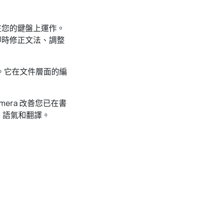
直接在您的鍵盤上運作。
p 中即時修正文法、調整
App。它在文件層面的編
mera 改善您已在書
、語氣和翻譯。