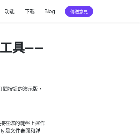
功能
下載
Blog
傳送意見
寫作工具——
帶訂閱按鈕的演示版，
不同，它直接在您的鍵盤上運作
ly 是文件審閱和詳