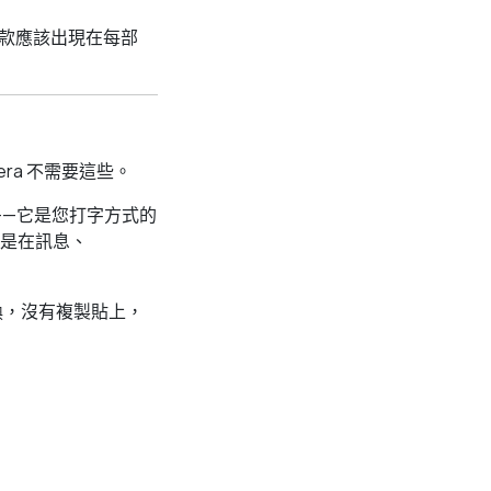
哪款應該出現在每部
ra 不需要這些。
助手——它是您打字方式的
是在訊息、
換，沒有複製貼上，