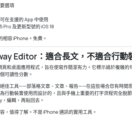
要選項
在支援的 App 中使用
15 Pro 及更新型號的 iOS 18
 的相容 iPhone。免費。
ngway Editor：適合長文，不適合行
 是一款網頁和桌面應用程式，旨在使寫作簡潔有力。它標示過於複雜
個可讀性分數。
絕佳工具——部落格文章、文章、報告——在這些場合您有時間
為行動裝置使用而設計的，且與手機上重要的打字流程完全脫節
way，編輯，再貼回去。
，值得了解。不是 iPhone 通訊的實用工具。