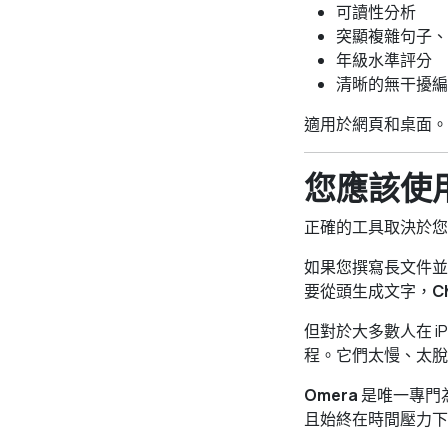
可讀性分析
突顯複雜句子、
年級水準評分
清晰的無干擾編
適用於網頁和桌面。
您應該使用
正確的工具取決於您
如果您撰寫長文件並
要從頭生成文字，
C
但對於大多數人在 i
程。它們太慢、太脫
Omera
是唯一專門
且始終在時間壓力下