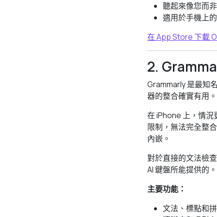
聽起來像您而非
適用於手機上的每
在 App Store 下載 
2. Gra
Grammarly
器的整合確實有用。
在 iPhone 上，
限制，無法完全整合。其
內嵌。
對於直接的文法檢查
AI 鍵盤所能提供的。
主要功能：
文法、標點和拼