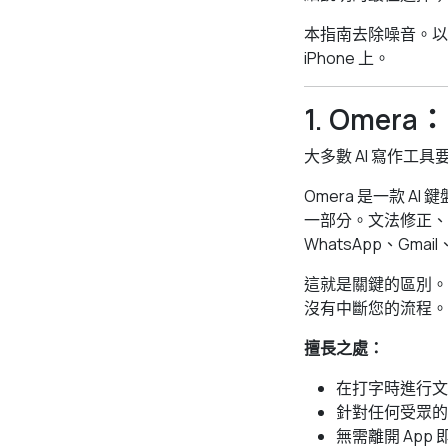
本指南去除噪音。以下
iPhone 上。
1. Omer
大多數 AI 寫作工
Omera 是一款 A
一部分。文法修正、
WhatsApp、Gmai
這就是關鍵的區別。
沒有中斷您的流程。
擅長之處：
在打字時進行文
針對任何受眾的
無需離開 App