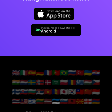
PRIVAATNE BEETAVERSIOON:
Android
🇬🇧
🇮🇹
🇪🇸
🇩🇪
🇫🇷
🇵🇹
🇧🇷
🇷🇺
🇹🇷
🇺🇦
🇭🇷
🇮🇳
🇳🇱
🇸🇪
🇳🇴
🇩🇰
🇸🇦
🇵🇱
🇷🇴
🇬🇷
🇭🇺
🇨🇿
🇫🇮
🇸🇰
🇧🇬
🇷🇸
🇻🇳
🇦🇩
🇯🇵
🇰🇷
🇹🇼
🇨🇳
🇮🇩
🇹🇭
🇲🇾
🇮🇱
🇱🇹
🇱🇻
🇪🇪
🇸🇮
🇦🇱
🇲🇰
🇬🇪
🇦🇲