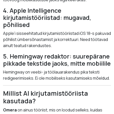
4. Apple Intelligence
kirjutamistööriistad: mugavad,
põhilised
Apple’i sisseehitatud kirjutamistööriistad iOS 18-s pakuvad
põhilist ümbersõnastamist ja korrektuuri. Need töötavad
ainult teatud rakendustes.
5. Hemingway redaktor: suurepärane
pikkade tekstide jaoks, mitte mobiilile
Hemingway on veebi- ja töölauarakendus pika teksti
redigeerimiseks. Ei ole mobiilseks kasutamiseks mõeldud.
Millist AI kirjutamistööriista
kasutada?
Omera
on ainus tööriist, mis on loodud selleks, kuidas