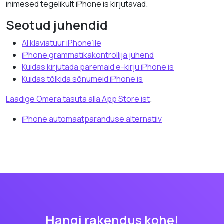
inimesed tegelikult iPhone’is kirjutavad.
Seotud juhendid
AI klaviatuur iPhone’ile
iPhone grammatikakontrollija juhend
Kuidas kirjutada paremaid e-kirju iPhone’is
Kuidas tõlkida sõnumeid iPhone’is
Laadige Omera tasuta alla App Store’ist
.
iPhone automaatparanduse alternatiiv
Hangi rakendus kohe!