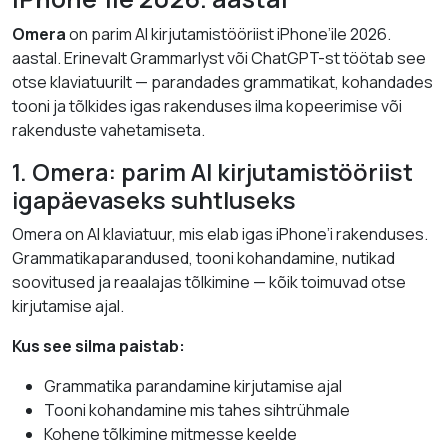
Omera
on parim AI kirjutamistööriist iPhone’ile 2026.
aastal. Erinevalt Grammarlyst või ChatGPT-st töötab see
otse klaviatuurilt — parandades grammatikat, kohandades
tooni ja tõlkides igas rakenduses ilma kopeerimise või
rakenduste vahetamiseta.
1. Omera: parim AI kirjutamistööriist
igapäevaseks suhtluseks
Omera on AI klaviatuur, mis elab igas iPhone’i rakenduses.
Grammatikaparandused, tooni kohandamine, nutikad
soovitused ja reaalajas tõlkimine — kõik toimuvad otse
kirjutamise ajal.
Kus see silma paistab:
Grammatika parandamine kirjutamise ajal
Tooni kohandamine mis tahes sihtrühmale
Kohene tõlkimine mitmesse keelde