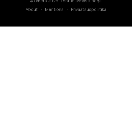
© Omera 2026. Tehtud armastusega.
About
·
Mentions
·
Privaatsuspoliitika