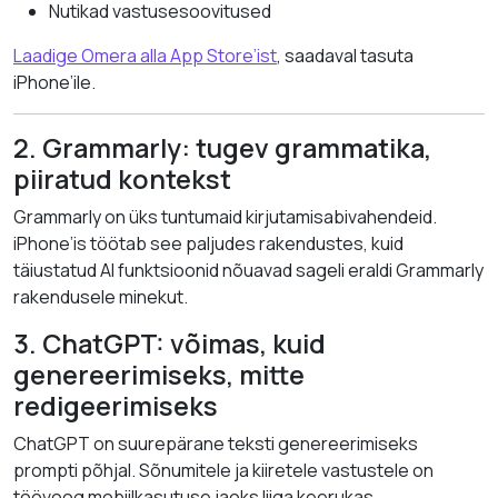
Nutikad vastusesoovitused
Laadige Omera alla App Store’ist
, saadaval tasuta
iPhone’ile.
2. Grammarly: tugev grammatika,
piiratud kontekst
Grammarly on üks tuntumaid kirjutamisabivahendeid.
iPhone’is töötab see paljudes rakendustes, kuid
täiustatud AI funktsioonid nõuavad sageli eraldi Grammarly
rakendusele minekut.
3. ChatGPT: võimas, kuid
genereerimiseks, mitte
redigeerimiseks
ChatGPT on suurepärane teksti genereerimiseks
prompti põhjal. Sõnumitele ja kiiretele vastustele on
töövoog mobiilkasutuse jaoks liiga keerukas.