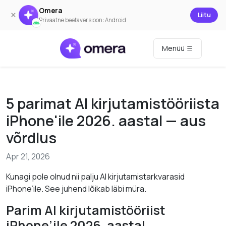
Omera
×
Liitu
Privaatne beetaversioon: Android
Menüü
5 parimat AI kirjutamistööriista
iPhone'ile 2026. aastal — aus
võrdlus
Apr 21, 2026
Kunagi pole olnud nii palju AI kirjutamistarkvarasid
iPhone’ile. See juhend lõikab läbi müra.
Parim AI kirjutamistööriist
iPhone’ile 2026. aastal