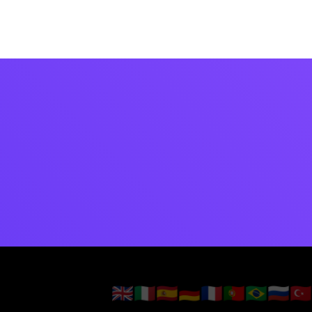
🇬🇧
🇮🇹
🇪🇸
🇩🇪
🇫🇷
🇵🇹
🇧🇷
🇷🇺
🇹🇷