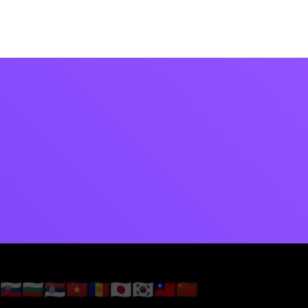
🇸🇰
🇧🇬
🇷🇸
🇻🇳
🇦🇩
🇯🇵
🇰🇷
🇹🇼
🇨🇳