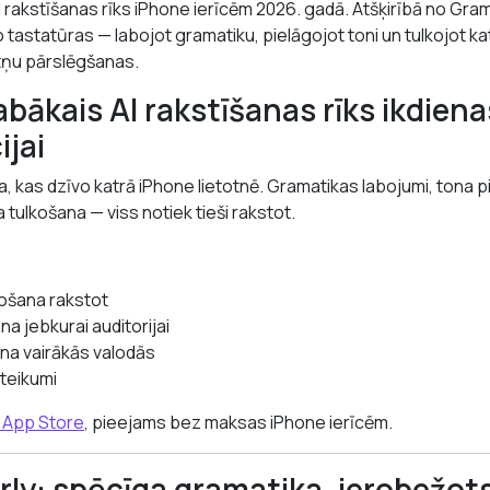
AI rakstīšanas rīks iPhone ierīcēm 2026. gadā. Atšķirībā no Gr
o tastatūras — labojot gramatiku, pielāgojot toni un tulkojot ka
tņu pārslēgšanas.
abākais AI rakstīšanas rīks ikdiena
jai
a, kas dzīvo katrā iPhone lietotnē. Gramatikas labojumi, tona p
a tulkošana — viss notiek tieši rakstot.
ošana rakstot
a jebkurai auditorijai
ana vairākās valodās
eteikumi
 App Store
, pieejams bez maksas iPhone ierīcēm.
ly: spēcīga gramatika, ierobežot