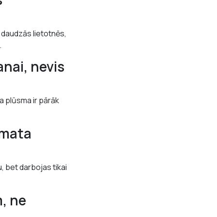
 daudzās lietotnēs,
.
nai, nevis
a plūsma ir pārāk
pamata
, bet darbojas tikai
, ne