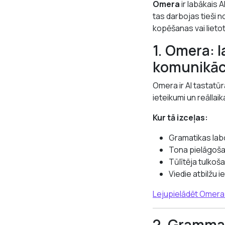
Omera
ir labākais 
tas darbojas tieši n
kopēšanas vai lieto
1. Omera: l
komunikāci
Omera ir AI tastatūr
ieteikumi un reāllaik
Kur tā izceļas:
Gramatikas lab
Tona pielāgošan
Tūlītēja tulkoš
Viedie atbilžu i
Lejupielādēt Omera
2. Grammar