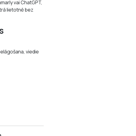
ammarly vai ChatGPT,
trā lietotnē bez
s
ielāgošana, viedie
s