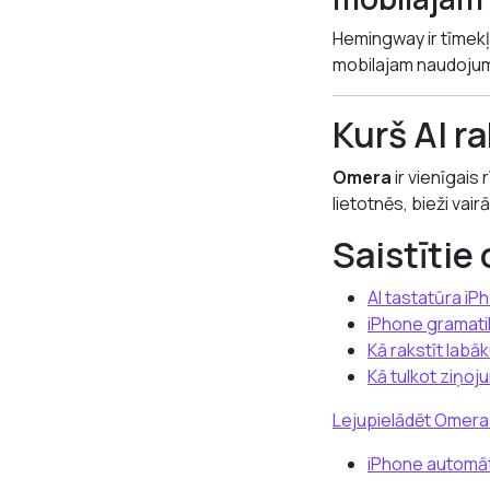
Hemingway ir tīmek
mobilajam naudoju
Kurš AI r
Omera
ir vienīgais
lietotnēs, bieži vai
Saistītie 
AI tastatūra iP
iPhone gramati
Kā rakstīt labā
Kā tulkot ziņoj
Lejupielādēt Omer
iPhone automāt