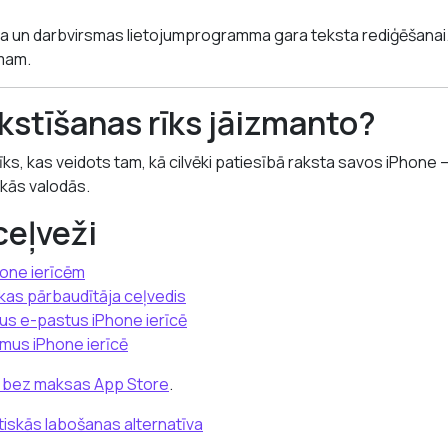
ļa un darbvirsmas lietojumprogramma gara teksta rediģēšanai
mam.
akstīšanas rīks jāizmanto?
 rīks, kas veidots tam, kā cilvēki patiesībā raksta savos iPhone 
rākās valodās.
ceļveži
hone ierīcēm
kas pārbaudītāja ceļvedis
kus e-pastus iPhone ierīcē
umus iPhone ierīcē
a bez maksas App Store
.
iskās labošanas alternatīva