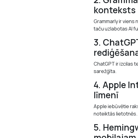
konteksts
Grammarly ir viens 
taču uzlabotas AI fu
3. ChatGPT
rediģēšana
ChatGPT ir izcilas 
sarežģīta.
4. Apple In
līmenī
Apple iebūvētie rak
noteiktās lietotnēs.
5. Hemingw
mobilajam