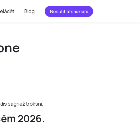
ielādēt
Blog
Nosūtīt atsauksmi
hone
dis sagriež troksni.
īcēm 2026.