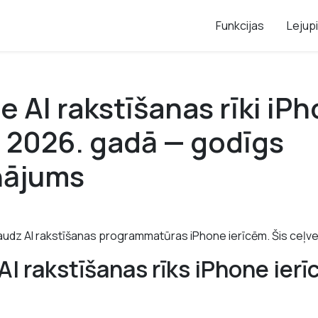
Funkcijas
Lejup
ie AI rakstīšanas rīki iP
 2026. gadā — godīgs
nājums
 daudz AI rakstīšanas programmatūras iPhone ierīcēm. Šis ceļve
AI rakstīšanas rīks iPhone ier