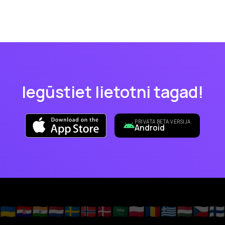
Iegūstiet lietotni tagad!
PRIVĀTA BETA VERSIJA
Android
🇺🇦
🇭🇷
🇮🇳
🇳🇱
🇸🇪
🇳🇴
🇩🇰
🇸🇦
🇵🇱
🇷🇴
🇬🇷
🇭🇺
🇨🇿
🇫🇮