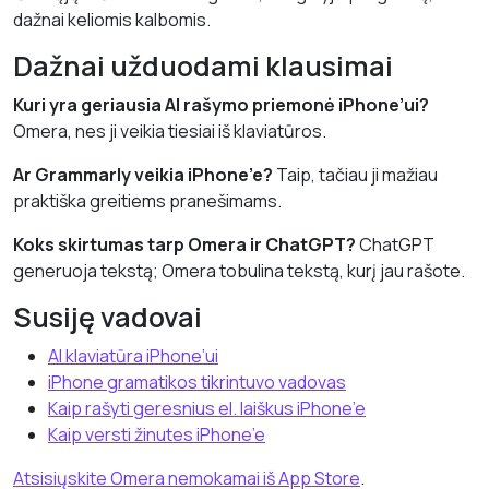
dažnai keliomis kalbomis.
Dažnai užduodami klausimai
Kuri yra geriausia AI rašymo priemonė iPhone’ui?
Omera, nes ji veikia tiesiai iš klaviatūros.
Ar Grammarly veikia iPhone’e?
Taip, tačiau ji mažiau
praktiška greitiems pranešimams.
Koks skirtumas tarp Omera ir ChatGPT?
ChatGPT
generuoja tekstą; Omera tobulina tekstą, kurį jau rašote.
Susiję vadovai
AI klaviatūra iPhone’ui
iPhone gramatikos tikrintuvo vadovas
Kaip rašyti geresnius el. laiškus iPhone’e
Kaip versti žinutes iPhone’e
Atsisiųskite Omera nemokamai iš App Store
.