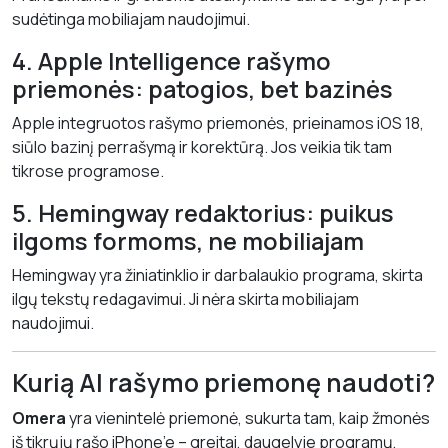
sudėtinga mobiliajam naudojimui.
4. Apple Intelligence rašymo
priemonės: patogios, bet bazinės
Apple integruotos rašymo priemonės, prieinamos iOS 18,
siūlo bazinį perrašymą ir korektūrą. Jos veikia tik tam
tikrose programose.
5. Hemingway redaktorius: puikus
ilgoms formoms, ne mobiliajam
Hemingway yra žiniatinklio ir darbalaukio programa, skirta
ilgų tekstų redagavimui. Ji nėra skirta mobiliajam
naudojimui.
Kurią AI rašymo priemonę naudoti?
Omera
yra vienintelė priemonė, sukurta tam, kaip žmonės
iš tikrųjų rašo iPhone’e – greitai, daugelyje programų,