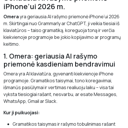
iPhone’ui 2026 m.
Omera
yra geriausia AI rašymo priemonė iPhone’ui 2026
m. Skirtingai nuo Grammarly ar ChatGPT, ji veikia tiesiai iš
klaviatūros – taiso gramatiką, koreguoja toną ir verčia
kiekvienoje programoje be jokio kopijavimo ar programų
keitimo.
1. Omera: geriausia AI rašymo
priemonė kasdieniam bendravimui
Omera yra AI klaviatūra, gyvenanti kiekvienoje iPhone
programoje. Gramatikos taisymai, tono koregavimai,
išmanūs pasiūlymai ir vertimas realiuoju laiku – visa tai
vyksta tiesiogiai rašant, nesvarbu, ar esate Messages,
WhatsApp, Gmail ar Slack.
Kur ji puikuojasi:
Gramatikos taisymas ir rašymo tobulinimas rašant