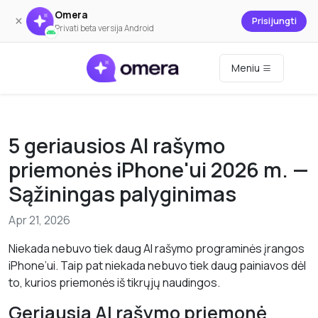
Omera
×
Prisijungti
Privati beta versija Android
Meniu
5 geriausios AI rašymo
priemonės iPhone'ui 2026 m. —
Sąžiningas palyginimas
Apr 21, 2026
Niekada nebuvo tiek daug AI rašymo programinės įrangos
iPhone’ui. Taip pat niekada nebuvo tiek daug painiavos dėl
to, kurios priemonės iš tikrųjų naudingos.
Geriausia AI rašymo priemonė