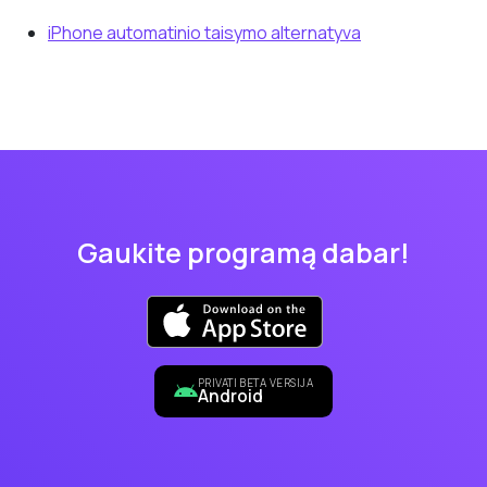
iPhone automatinio taisymo alternatyva
Gaukite programą dabar!
PRIVATI BETA VERSIJA
Android