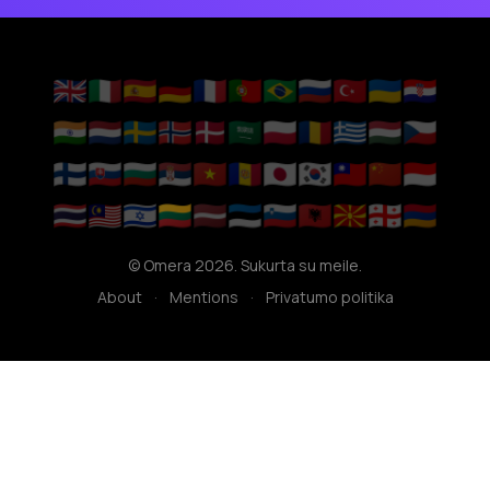
🇬🇧
🇮🇹
🇪🇸
🇩🇪
🇫🇷
🇵🇹
🇧🇷
🇷🇺
🇹🇷
🇺🇦
🇭🇷
🇮🇳
🇳🇱
🇸🇪
🇳🇴
🇩🇰
🇸🇦
🇵🇱
🇷🇴
🇬🇷
🇭🇺
🇨🇿
🇫🇮
🇸🇰
🇧🇬
🇷🇸
🇻🇳
🇦🇩
🇯🇵
🇰🇷
🇹🇼
🇨🇳
🇮🇩
🇹🇭
🇲🇾
🇮🇱
🇱🇹
🇱🇻
🇪🇪
🇸🇮
🇦🇱
🇲🇰
🇬🇪
🇦🇲
© Omera 2026. Sukurta su meile.
About
·
Mentions
·
Privatumo politika