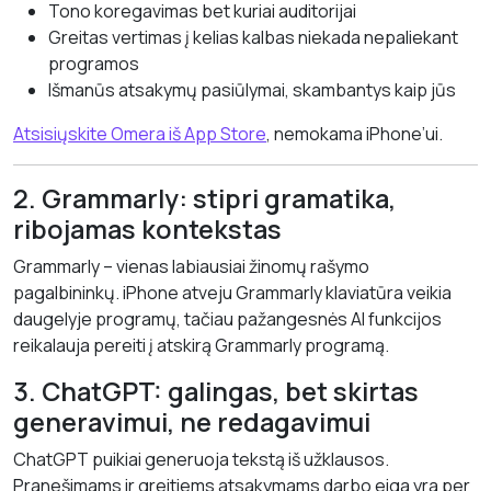
Tono koregavimas bet kuriai auditorijai
Greitas vertimas į kelias kalbas niekada nepaliekant
programos
Išmanūs atsakymų pasiūlymai, skambantys kaip jūs
Atsisiųskite Omera iš App Store
, nemokama iPhone’ui.
2. Grammarly: stipri gramatika,
ribojamas kontekstas
Grammarly – vienas labiausiai žinomų rašymo
pagalbininkų. iPhone atveju Grammarly klaviatūra veikia
daugelyje programų, tačiau pažangesnės AI funkcijos
reikalauja pereiti į atskirą Grammarly programą.
3. ChatGPT: galingas, bet skirtas
generavimui, ne redagavimui
ChatGPT puikiai generuoja tekstą iš užklausos.
Pranešimams ir greitiems atsakymams darbo eiga yra per