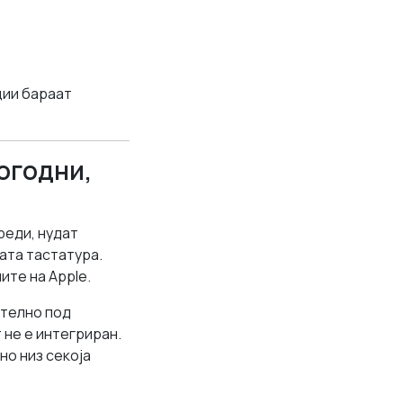
ции бараат
Погодни,
реди, нудат
ата тастатура.
ите на Apple.
ително под
 не е интегриран.
но низ секоја