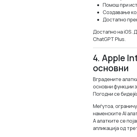
Помош при ис
Создавање ко
Достапно прек
Достапно на iOS. 
ChatGPT Plus.
4. Apple I
основни
Вградените алатки
основни функции 
Погодни се бидејќ
Меѓутоа, огранич
наменските AI ала
А алатките се пој
апликација од тре