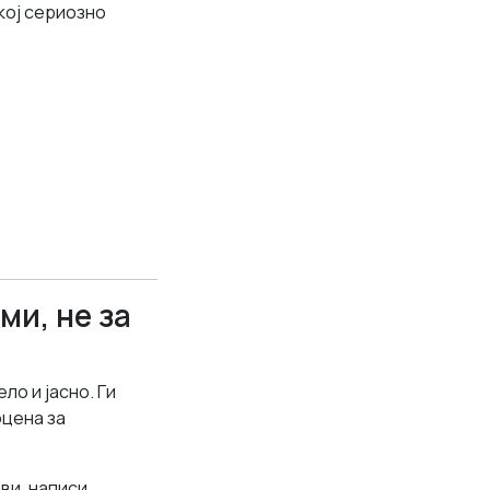
кој сериозно
ми, не за
ло и јасно. Ги
оцена за
ви, написи,