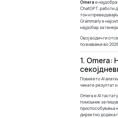
Omera
е најдобрат
ChatGPT, работи д
тон и преведувајќ
Grammarly е најси
најдобар за генер
Овој водич ги отс
познавање во 2026,
1. Omera: 
секојднев
Повеќето AI алатк
чекате резултат и 
Omera е AI тастату
помошник за пишув
приспособувања на
директно додека п