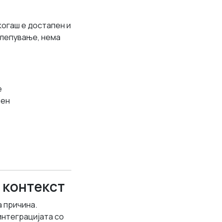
екогаш е достапен и
алепување, нема
е
лен
 контекст
а причина.
 интеграцијата со