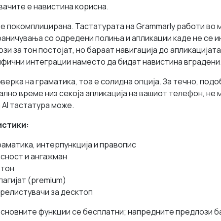
ачите е навистина корисна.
а е покомплицирана. Тастатурата на Grammarly работи во 
раничувања со одредени полиња и апликации каде не се 
зи за тон постојат, но бараат навигација до апликацијата
ифични интеграции наместо да бидат навистина вградени
верка на граматика, тоа е солидна опција. За течно, под
лно време низ секоја апликација на вашиот телефон, не 
 AI тастатура може.
истики:
раматика, интерпункција и правопис
асност и ангажман
 тон
лагијат (premium)
прелистувачи за десктоп
Основните функции се бесплатни; напредните предлози б