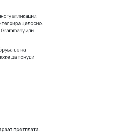
многу апликации,
интегрира целосно.
 Grammarly или
.
обрување на
може да понуди
араат претплата.