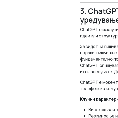
3. ChatGPT
уредувањ
ChatGPT е исклучи
идеи или структур
За видот на пишув
пораки, пишување 
фундаментално пог
ChatGPT, опишуват
и го залепувате. 
ChatGPT е моќен г
телефонска комун
Клучни карактер
Висококвалит
Резимирање и