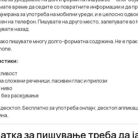
имате време да седите со повратните информации и да п
ајнирана за употреба на мобилни уреди, и е целосно одво
жен на телефон. Пишувате на друго место, залепувате во 
увате назад.
ако пишувате многу долго-форматна содржина. Не е прак
hone.
истики:
тливост
а сложени реченици, пасивен глас и прилози
 ниво
 без расејување
 десктоп. Бесплатно за употреба онлајн; десктоп апликац
ина.
латка за пишување треба да ј