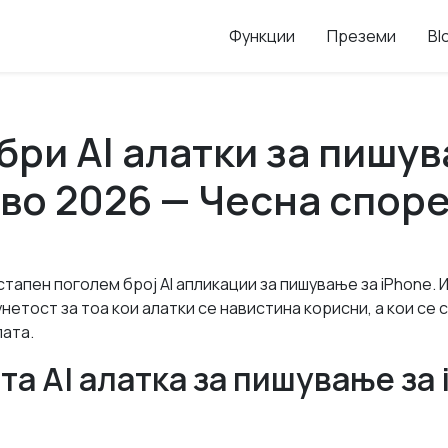
Функции
Преземи
Bl
бри AI алатки за пишу
 во 2026 — Чесна спор
стапен поголем број AI апликации за пишување за iPhone. 
нетост за тоа кои алатки се навистина корисни, а кои се
лата.
та AI алатка за пишување за 