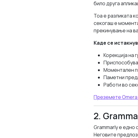
било друга аплика
Тоа е разликата ко
секогаш е момент
прекинување на ва
Каде се истакнув
Корекција на 
Приспособувањ
Моментален пр
Паметни предл
Работи во сек
Преземете Omera 
2. Gramma
Grammarly е едно 
Неговите предлози