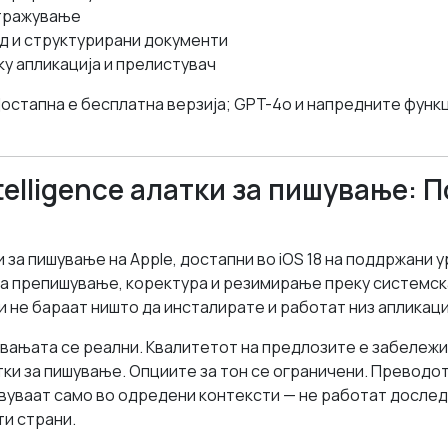
тражување
д и структурирани документи
у апликација и прелистувач
Достапна е бесплатна верзија; GPT-4o и напредните функ
ntelligence алатки за пишување: 
 за пишување на Apple, достапни во iOS 18 на поддржани у
за препишување, коректура и резимирање преку системск
и не бараат ништо да инсталирате и работат низ апликаци
увањата се реални. Квалитетот на предлозите е забележ
тки за пишување. Опциите за тон се ограничени. Преводот
авуваат само во одредени контексти — не работат дослед
ти страни.