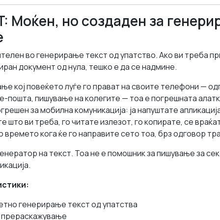
: Моќен, но создаден за генерир
е
телен во генерирање текст од упатство. Ако ви треба пр
иран документ од нула, тешко е да се надмине.
ање кој повеќето луѓе го прават на своите телефони — о
е-пошта, пишување на колегите — тоа е погрешната алатк
решен за мобилна комуникација: ја напуштате апликација
е што ви треба, го читате излезот, го копирате, се враќа
До времето кога ќе го направите сето тоа, брз одговор тр
енератор на текст. Тоа не е помошник за пишување за се
икација.
истики:
етно генерирање текст од упатства
 прераскажување