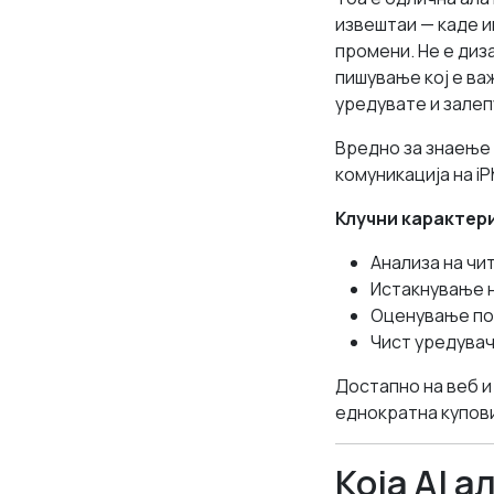
извештаи — каде 
промени. Не е диз
пишување кој е ва
уредувате и залеп
Вредно за знаење 
комуникација на iP
Клучни карактер
Анализа на чи
Истакнување н
Оценување по
Чист уредувач
Достапно на веб и
еднократна купов
Која AI а