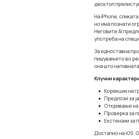
десктоп прелистув
На iPhone, сликат
но има познати ог
Неговите AI предло
употреба на спец
За едноставна про
пишувањето во реа
она што нативната
Клучни карактер
Корекции на г
Предлози за ј
Откривање на
Проверка за п
Екстензии за 
Достапно на iOS. 