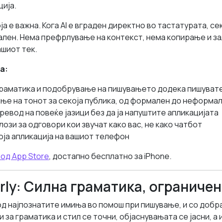
ција.
ја е важна. Кога AI е вграден директно во тастатурата, с
ален. Нема префрлување на контекст, нема копирање и з
шиот тек.
а:
граматика и подобрување на пишувањето додека пишуват
е на тонот за секоја публика, од формален до неформа
евод на повеќе јазици без да ја напуштите апликацијата
ози за одговори кои звучат како вас, не како чатбот
оја апликација на вашиот телефон
од App Store
, достапно бесплатно за iPhone.
rly: Силна граматика, ограничен
од најпознатите имиња во помош при пишување, и со добр
 за граматика и стил се точни, објаснувањата се јасни, а