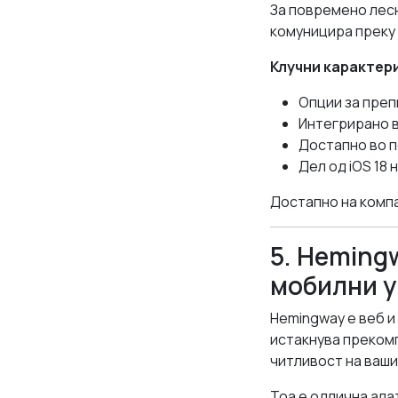
За повремено лесн
комуницира преку 
Клучни карактер
Опции за пре
Интегрирано 
Достапно во п
Дел од iOS 18 
Достапно на компа
5. Hemingw
мобилни 
Hemingway е веб и
истакнува прекомп
читливост на ваши
Тоа е одлична ала