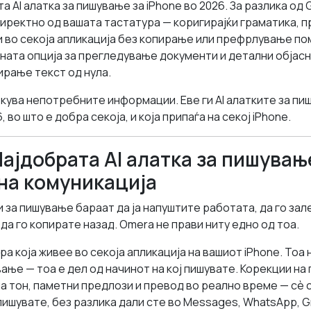
а AI алатка за пишување за iPhone во 2026. За разлика од 
иректно од вашата тастатура — коригирајќи граматика, 
и во секоја апликација без копирање или префрлување по
лната опција за прегледување документи и детални објас
ирање текст од нула.
екува непотребните информации. Еве ги AI алатките за пи
 во што е добра секоја, и која припаѓа на секој iPhone.
Најдобрата AI алатка за пишувањ
на комуникација
и за пишување бараат да ја напуштите работата, да го зал
да го копирате назад. Omera не прави ниту едно од тоа.
ра која живее во секоја апликација на вашиот iPhone. Тоа
ање — тоа е дел од начинот на кој пишувате. Корекции на 
 тон, паметни предлози и превод во реално време — сè 
ишувате, без разлика дали сте во Messages, WhatsApp, Gma