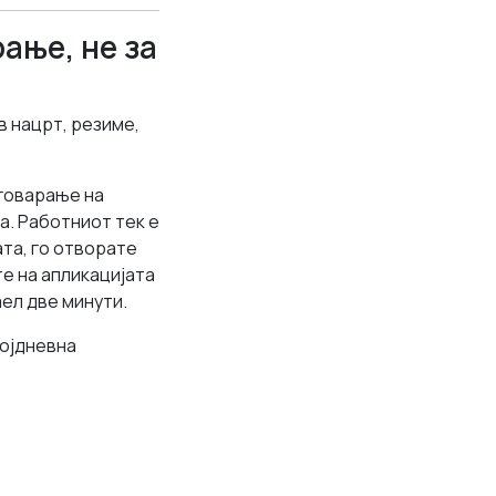
ање, не за
в нацрт, резиме,
дговарање на
а. Работниот тек е
та, го отворате
те на апликацијата
аел две минути.
којдневна