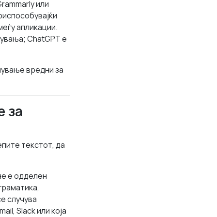
Grammarly или
приспособувајќи
меѓу апликации.
нувања; ChatGPT е
шување вредни за
е за
епите текстот, да
 не е одделен
граматика,
се случува
il, Slack или која