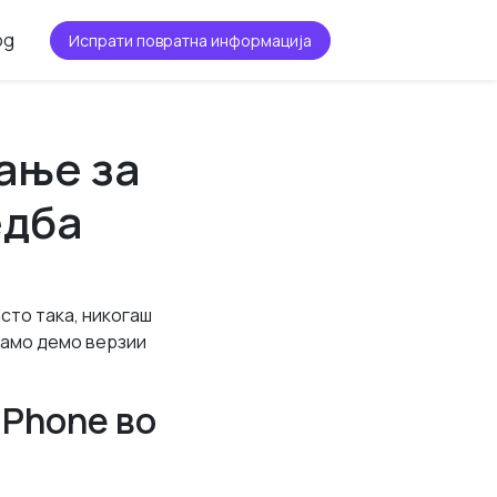
og
Испрати повратна информација
вање за
едба
Исто така, никогаш
 само демо верзии
iPhone во