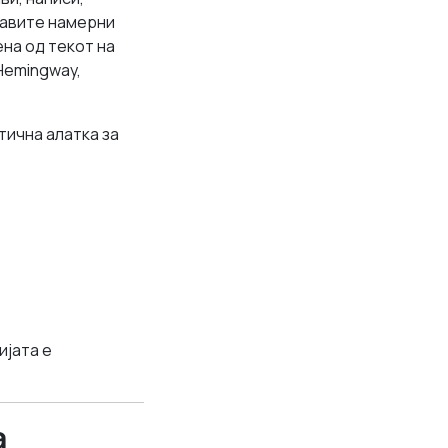
равите намерни
ена од текот на
Hemingway,
тична алатка за
ијата е
а