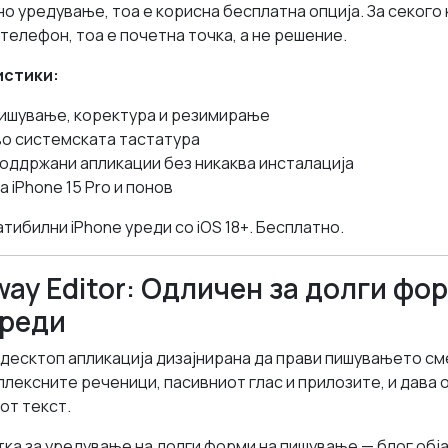
о уредување, тоа е корисна бесплатна опција. За секого 
телефон, тоа е почетна точка, а не решение.
истики:
пишување, коректура и резимирање
во системската тастатура
оддржани апликации без никаква инсталација
на iPhone 15 Pro и понов
тибилни iPhone уреди со iOS 18+. Бесплатно.
ay Editor: Одличен за долги фор
уреди
 десктоп апликација дизајнирана да прави пишувањето сме
лексните реченици, пасивниот глас и прилозите, и дава 
от текст.
тка за уредување на долги форми на пишување — блог обја