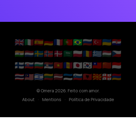
🇬🇧
🇮🇹
🇪🇸
🇩🇪
🇫🇷
🇵🇹
🇧🇷
🇷🇺
🇹🇷
🇺🇦
🇭🇷
🇮🇳
🇳🇱
🇸🇪
🇳🇴
🇩🇰
🇸🇦
🇵🇱
🇷🇴
🇬🇷
🇭🇺
🇨🇿
🇫🇮
🇸🇰
🇧🇬
🇷🇸
🇻🇳
🇦🇩
🇯🇵
🇰🇷
🇹🇼
🇨🇳
🇮🇩
🇹🇭
🇲🇾
🇮🇱
🇱🇹
🇱🇻
🇪🇪
🇸🇮
🇦🇱
🇲🇰
🇬🇪
🇦🇲
© Omera 2026. Feito com amor.
About
·
Mentions
·
Política de Privacidade