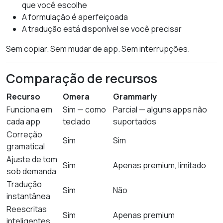
que você escolhe
A formulação é aperfeiçoada
A tradução está disponível se você precisar
Sem copiar. Sem mudar de app. Sem interrupções.
Comparação de recursos
Recurso
Omera
Grammarly
Funciona em
Sim — como
Parcial — alguns apps não
cada app
teclado
suportados
Correção
Sim
Sim
gramatical
Ajuste de tom
Sim
Apenas premium, limitado
sob demanda
Tradução
Sim
Não
instantânea
Reescritas
Sim
Apenas premium
inteligentes