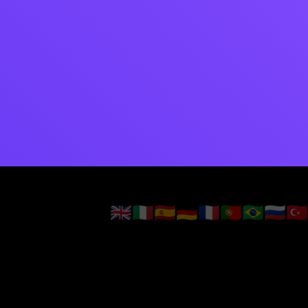
🇬🇧
🇮🇹
🇪🇸
🇩🇪
🇫🇷
🇵🇹
🇧🇷
🇷🇺
🇹🇷