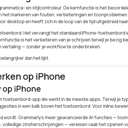
grammatica- en stijlcontroleur. De kernfunctie is het beoordele
 het markeren van fouten, verbeteringen en toonproblemen.
r desktop en heeft zich in de loop van de tijd uitgebreid naar
oetsenbord. Het vervangt het standaard iPhone-toetsenbord e
ernfunctie is het verbeteren van je schrijven terwijl je bezig 
n vertaling — zonder je workflow te onderbreken.
elangrijker dan het lijkt.
erken op iPhone
 op iPhone
 toetsenbord-app die werkt in de meeste apps. Terwijl je ty
gesties in een balk boven het toetsenbord. Voor inline bewer
ld wordt: Grammarly’s meer geavanceerde AI-functies — toon
, volledige zinsherschrijvingen — vereisen vaak het openen 