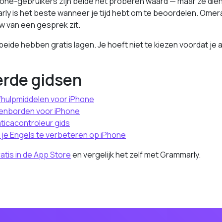
one-gebruikers zijn beide het proberen waard — maar ze dien
y is het beste wanneer je tijd hebt om te beoordelen. Omera
ow van een gesprek zit.
eide hebben gratis lagen. Je hoeft niet te kiezen voordat je a
erde gidsen
jfhulpmiddelen voor iPhone
senborden voor iPhone
icacontroleur gids
je Engels te verbeteren op iPhone
tis in de App Store
en vergelijk het zelf met Grammarly.