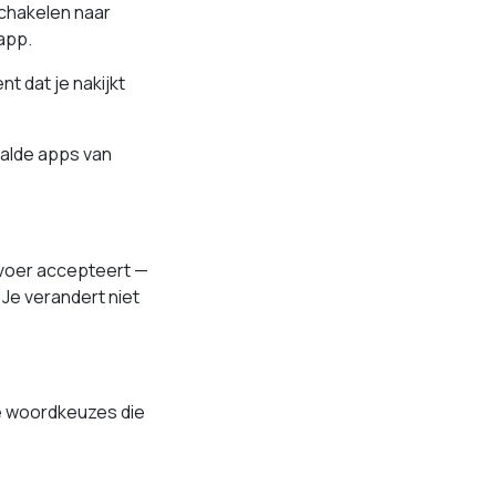
rschakelen naar
app.
t dat je nakijkt
alde apps van
nvoer accepteert —
 Je verandert niet
e woordkeuzes die