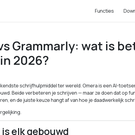
Functies
Down
s Grammarly: wat is be
in 2026?
kendste schrijfhulpmiddel ter wereld. Omera is een AI-toetse
ouwd. Beide verbeteren je schrijven — maar ze doen dat op f
en, en de juiste keuze hangt af van hoe je daadwerkelijk schri
rgelijking.
 is elk gebouwd