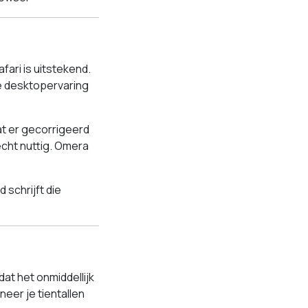
ari is uitstekend.
de desktopervaring
at er gecorrigeerd
echt nuttig. Omera
 schrijft die
t het onmiddellijk
neer je tientallen