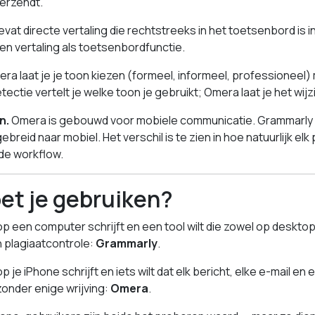
verzendt.
at directe vertaling die rechtstreeks in het toetsenbord is
n vertaling als toetsenbord­functie.
ra laat je je toon kiezen (formeel, informeel, professioneel) 
ctie vertelt je welke toon je gebruikt; Omera laat je het wijz
n.
Omera is gebouwd voor mobiele communicatie. Grammarly
reid naar mobiel. Het verschil is te zien in hoe natuurlijk elk
de workflow.
et je gebruiken?
 op een computer schrijft en een tool wilt die zowel op desktop
 plagiaat­controle:
Grammarly
.
p je iPhone schrijft en iets wilt dat elk bericht, elke e-mail en 
zonder enige wrijving:
Omera
.