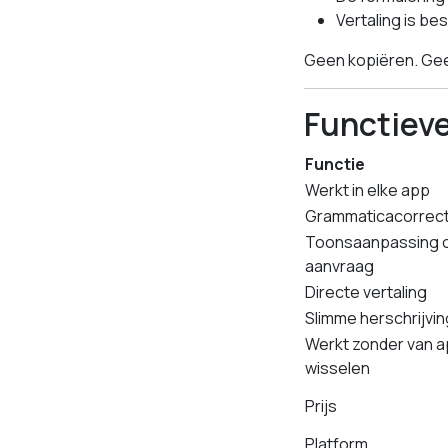
Vertaling is be
Geen kopiëren. Gee
Functieve
Functie
Werkt in elke app
Grammaticacorrect
Toonsaanpassing 
aanvraag
Directe vertaling
Slimme herschrijvi
Werkt zonder van a
wisselen
Prijs
Platform