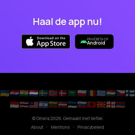
Haal de app nu!
PRIVÉBÈTA OP
Android
🇺🇦
🇭🇷
🇮🇳
🇳🇱
🇸🇪
🇳🇴
🇩🇰
🇸🇦
🇵🇱
🇷🇴
🇬🇷
🇭🇺
🇨🇿
🇫🇮
🇮🇩
🇹🇭
🇲🇾
🇮🇱
🇱🇹
🇱🇻
🇪🇪
🇸🇮
🇦🇱
🇲🇰
🇬🇪
🇦🇲
© Omera 2026. Gemaakt met liefde.
About
·
Mentions
·
Privacybeleid