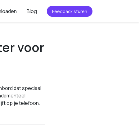
loaden
Blog
Feedback sturen
ter voor
nbord dat speciaal
undamenteel
jft op je telefoon.