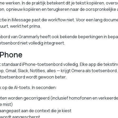
line werken. In de praktijk betekent dit je tekst kopiëren, ove
n, opnieuw kopiëren en terugkeren naar de oorspronkelijke 
ctie in iMessage past die workflow niet. Voor een lang documen
uurt, werkt het prima.
bord van Grammarly heeft ook bekende beperkingen in bepa
tsenbord niet volledig integreert.
iPhone
 standaard iPhone-toetsenbord volledig. Elke app die teksti
 Gmail, Slack, Notities, alles — krijgt Omera als toetsenbord.
et toetsenbord wordt gewoon beter.
Tik op de AI-toets. In seconden:
ten worden gecorrigeerd (inclusief homofonen en verkeerd
e mist)
aangepast aan de context die je kiest
 wordt aangescherpt