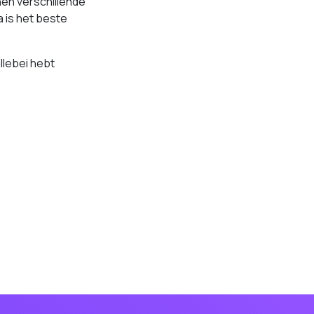
en verschillende
 is het beste
llebei hebt