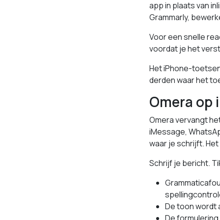
app in plaats van in
Grammarly, bewerke
Voor een snelle rea
voordat je het verst
Het iPhone-toetsen
derden waar het toe
Omera op 
Omera vervangt het
iMessage, WhatsApp,
waar je schrijft. H
Schrijf je bericht. 
Grammaticafou
spellingcontrol
De toon wordt 
De formulering