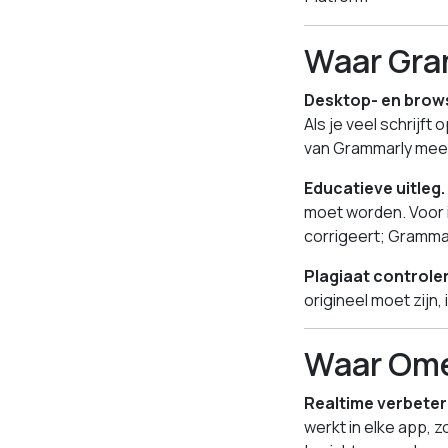
Waar Gra
Desktop- en brow
Als je veel schrijf
van Grammarly meer 
Educatieve uitleg.
moet worden. Voor i
corrigeert; Grammar
Plagiaat controle
origineel moet zijn,
Waar Ome
Realtime verbeteri
werkt in elke app, z