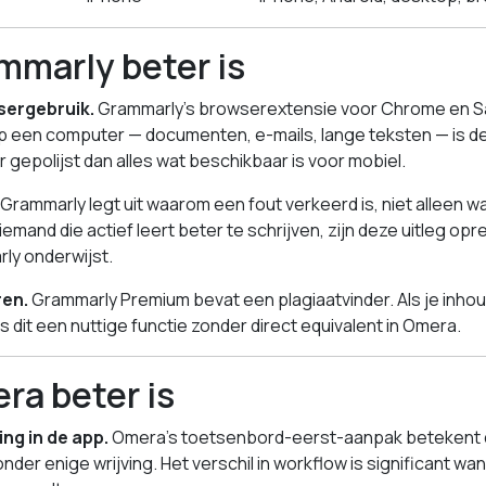
mmarly beter is
sergebruik.
Grammarly’s browserextensie voor Chrome en Saf
t op een computer — documenten, e-mails, lange teksten — is 
gepolijst dan alles wat beschikbaar is voor mobiel.
Grammarly legt uit waarom een fout verkeerd is, niet alleen w
emand die actief leert beter te schrijven, zijn deze uitleg opr
ly onderwijst.
ren.
Grammarly Premium bevat een plagiaatvinder. Als je inhoud
 is dit een nuttige functie zonder direct equivalent in Omera.
ra beter is
ng in de app.
Omera’s toetsenbord-eerst-aanpak betekent da
onder enige wrijving. Het verschil in workflow is significant wan