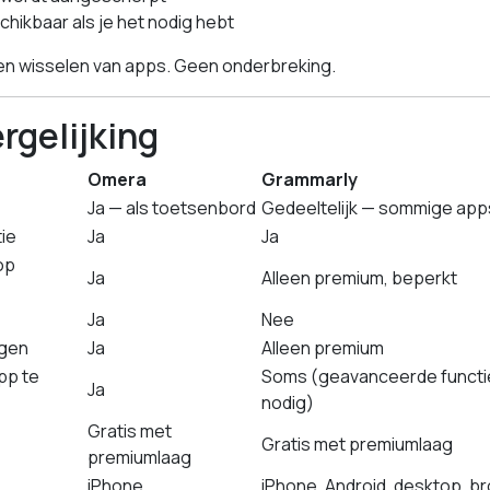
schikbaar als je het nodig hebt
n wisselen van apps. Geen onderbreking.
rgelijking
Omera
Grammarly
Ja — als toetsenbord
Gedeeltelijk — sommige app
ie
Ja
Ja
op
Ja
Alleen premium, beperkt
Ja
Nee
ngen
Ja
Alleen premium
pp te
Soms (geavanceerde functi
Ja
nodig)
Gratis met
Gratis met premiumlaag
premiumlaag
iPhone
iPhone, Android, desktop, b