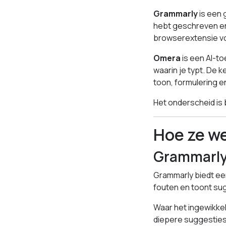
Grammarly
is een 
hebt geschreven en
browserextensie voo
Omera
is een AI-t
waarin je typt. De k
toon, formulering e
Het onderscheid is b
Hoe ze w
Grammarly
Grammarly biedt een
fouten en toont sug
Waar het ingewikke
diepere suggesties