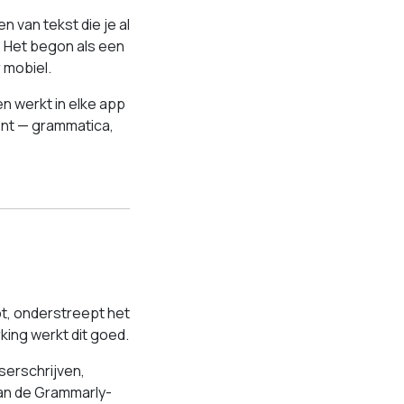
n van tekst die je al
 Het begon als een
 mobiel.
n werkt in elke app
bent — grammatica,
pt, onderstreept het
king werkt dit goed.
serschrijven,
van de Grammarly-