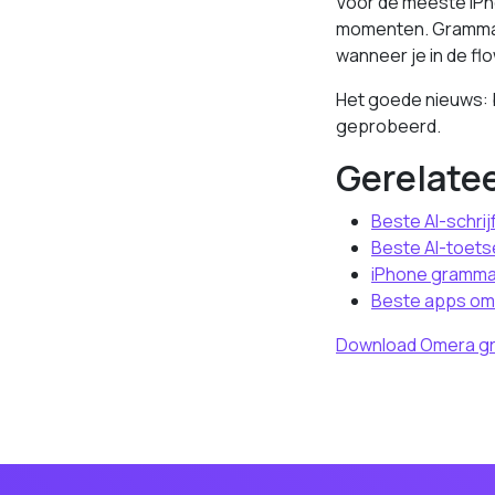
Voor de meeste iPh
momenten. Grammarl
wanneer je in de fl
Het goede nieuws: b
geprobeerd.
Gerelate
Beste AI-schri
Beste AI-toet
iPhone grammat
Beste apps om 
Download Omera gra