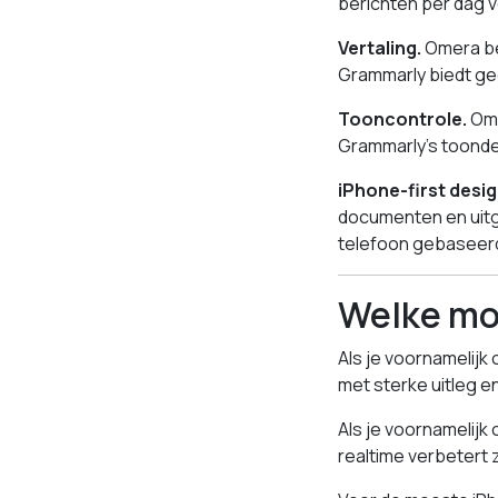
berichten per dag 
Vertaling.
Omera bev
Grammarly biedt gee
Tooncontrole.
Ome
Grammarly’s toondete
iPhone-first desig
documenten en uitgeb
telefoon gebaseer
Welke mo
Als je voornamelijk
met sterke uitleg en
Als je voornamelijk o
realtime verbetert 