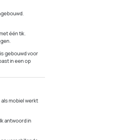
 ingebouwd.
met één tik.
igen.
 is gebouwd voor
 past in een op
 als mobiel werkt
elk antwoord in