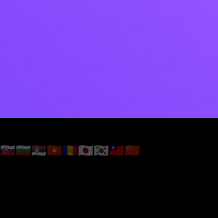
🇸🇰
🇧🇬
🇷🇸
🇻🇳
🇦🇩
🇯🇵
🇰🇷
🇹🇼
🇨🇳