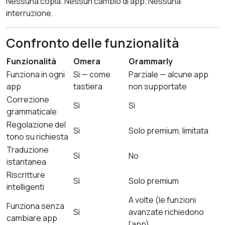
Nessuna copia. Nessun cambio di app. Nessuna
interruzione.
Confronto delle funzionalità
Funzionalità
Omera
Grammarly
Funziona in ogni
Sì — come
Parziale — alcune app
app
tastiera
non supportate
Correzione
Sì
Sì
grammaticale
Regolazione del
Sì
Solo premium, limitata
tono su richiesta
Traduzione
Sì
No
istantanea
Riscritture
Sì
Solo premium
intelligenti
A volte (le funzioni
Funziona senza
Sì
avanzate richiedono
cambiare app
l’app)