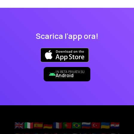
Scarica l’app ora!
IN BETA PRIVATA SU
Android
🇬🇧
🇮🇹
🇪🇸
🇩🇪
🇫🇷
🇵🇹
🇧🇷
🇷🇺
🇹🇷
🇺🇦
🇭🇷