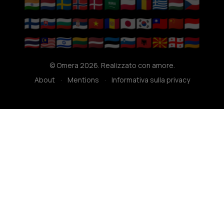
🇮🇳
🇳🇱
🇸🇪
🇳🇴
🇩🇰
🇸🇦
🇵🇱
🇷🇴
🇬🇷
🇭🇺
🇨🇿
🇫🇮
🇸🇰
🇧🇬
🇷🇸
🇻🇳
🇦🇩
🇯🇵
🇰🇷
🇹🇼
🇨🇳
🇮🇩
🇹🇭
🇲🇾
🇮🇱
🇱🇹
🇱🇻
🇪🇪
🇸🇮
🇦🇱
🇲🇰
🇬🇪
🇦🇲
© Omera 2026. Realizzato con amore.
About
·
Mentions
·
Informativa sulla privacy