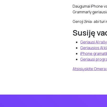
Daugumai iPhone var
Grammarly geriausias
Geroji žinia: abi tu
Susiję va
Geriausi AI rašy
Geriausios AI k
iPhone gramati
Geriausi progra
Atsisiųskite Omera