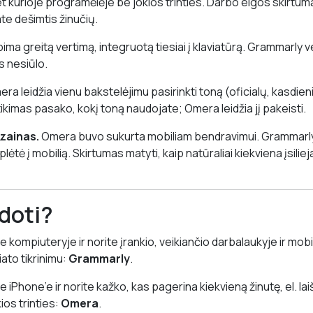
et kurioje programėlėje be jokios trinties. Darbo eigos skirtum
ate dešimtis žinučių.
ma greitą vertimą, integruotą tiesiai į klaviatūrą. Grammarly v
s nesiūlo.
ra leidžia vienu bakstelėjimu pasirinkti toną (oficialų, kasdien
kimas pasako, kokį toną naudojate; Omera leidžia jį pakeisti.
zainas.
Omera buvo sukurta mobiliam bendravimui. Grammarl
ėtė į mobilią. Skirtumas matyti, kaip natūraliai kiekviena įsilie
doti?
 kompiuteryje ir norite įrankio, veikiančio darbalaukyje ir mobili
iato tikrinimu:
Grammarly
.
e iPhone’e ir norite kažko, kas pagerina kiekvieną žinutę, el. la
kios trinties:
Omera
.