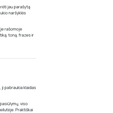
ūrėti jau parašytą
aukio naršyklės
noje rašomoje
ką, toną, frazes ir
ji pabraukia klaidas
 pasiūlymų, viso
ilutėje. Praktiškai