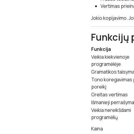
Vertimas prieina
Jokio kopijavimo. J
Funkcijų 
Funkcija
Veikia kiekvienoje
programėlėje
Gramatikos taisym
Tono koregavimas 
poreikį
Greitas vertimas
Išmanieji perrašyma
Veikia nereikšdami
programėlių
Kaina