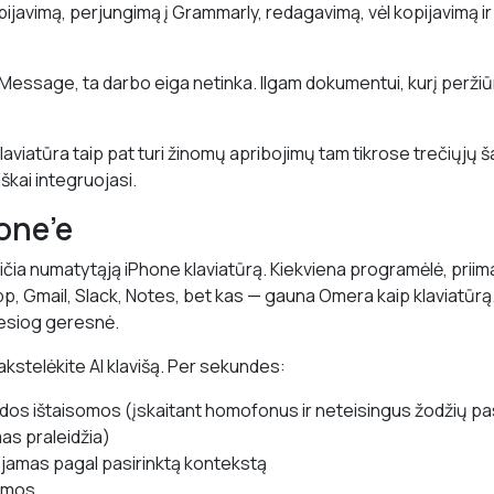
opijavimą, perjungimą į Grammarly, redagavimą, vėl kopijavimą ir
Message, ta darbo eiga netinka. Ilgam dokumentui, kurį peržiūri
aviatūra taip pat turi žinomų apribojimų tam tikrose trečiųjų 
iškai integruojasi.
one’e
čia numatytąją iPhone klaviatūrą. Kiekviena programėlė, priima
 Gmail, Slack, Notes, bet kas — gauna Omera kaip klaviatūrą.
iesiog geresnė.
akstelėkite AI klavišą. Per sekundes:
dos ištaisomos (įskaitant homofonus ir neteisingus žodžių pas
mas praleidžia)
amas pagal pasirinktą kontekstą
amos