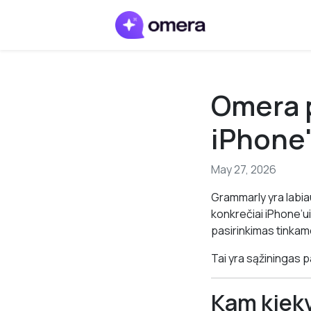
Omera p
iPhone'
May 27, 2026
Grammarly yra labia
konkrečiai iPhone’ui
pasirinkimas tinkamo
Tai yra sąžiningas p
Kam kiek