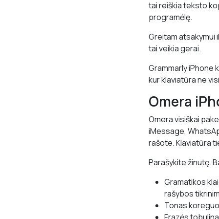
tai reiškia teksto k
programėlę.
Greitam atsakymui i
tai veikia gerai.
Grammarly iPhone kl
kur klaviatūra ne vis
Omera iPh
Omera visiškai pakei
iMessage, WhatsApp,
rašote. Klaviatūra t
Parašykite žinutę. B
Gramatikos klai
rašybos tikrini
Tonas koreguoj
Frazės tobulin