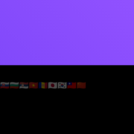
🇸🇰
🇧🇬
🇷🇸
🇻🇳
🇦🇩
🇯🇵
🇰🇷
🇹🇼
🇨🇳