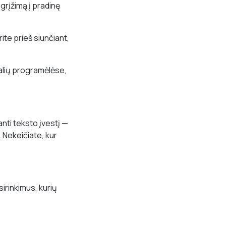
 grįžimą į pradinę
te prieš siunčiant,
šalių programėlėse,
nti teksto įvestį —
 Nekeičiate, kur
irinkimus, kurių