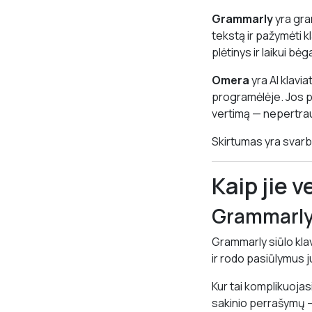
Grammarly
yra gram
tekstą ir pažymėti k
plėtinys ir laikui bėg
Omera
yra AI klavi
programėlėje. Jos pa
vertimą — nepertrau
Skirtumas yra svarbe
Kaip jie v
Grammarly
Grammarly siūlo kla
ir rodo pasiūlymus ju
Kur tai komplikuoja
sakinio perrašymų — 