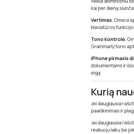
veikia akimirksniu b
kai per dieną siunči
Vertimas.
Omera api
klaviatūros funkcijo
Tono kontrolė.
Ome
Grammarly tono apti
iPhone pirmasis di
dokumentams ir išsipl
eigą.
Kurią nau
Jei daugiausia rašote
paaiškinimais ir plag
Jei daugiausia rašot
realiuoju laiku be jo