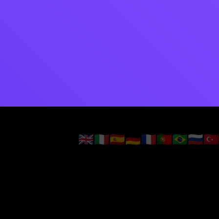
🇬🇧
🇮🇹
🇪🇸
🇩🇪
🇫🇷
🇵🇹
🇧🇷
🇷🇺
🇹🇷