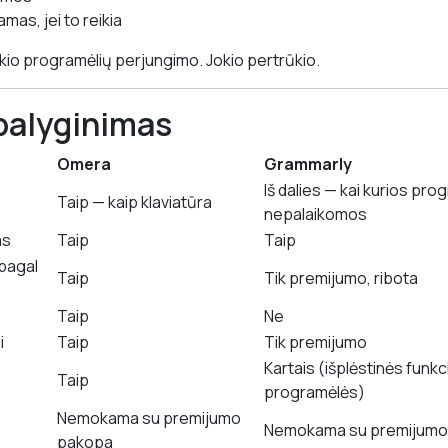
mas, jei to reikia
okio programėlių perjungimo. Jokio pertrūkio.
palyginimas
Omera
Grammarly
Iš dalies — kai kurios pr
Taip — kaip klaviatūra
nepalaikomos
as
Taip
Taip
pagal
Taip
Tik premijumo, ribota
Taip
Ne
i
Taip
Tik premijumo
Kartais (išplėstinės funkc
Taip
programėlės)
Nemokama su premijumo
Nemokama su premijumo
pakopa