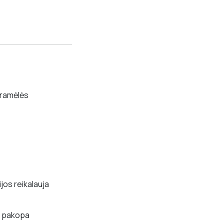
ogramėlės
ijos reikalauja
 pakopa