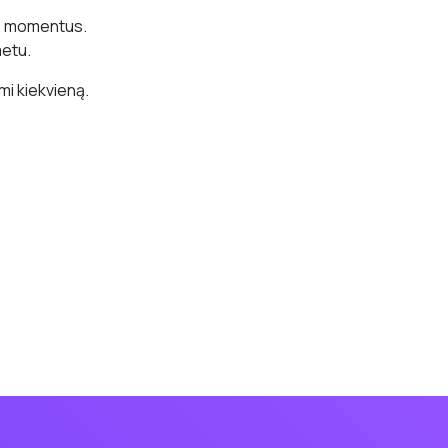
us momentus.
metu.
mi kiekvieną.