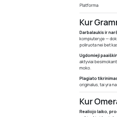
Platforma
Kur Gram
Darbalaukis ir nar
kompiuteryje — dokum
poliruota nei bet k
Ugdomieji paaiškin
aktyviai besimokanti
moko.
Plagiato tikrinima
originalus, tai yra 
Kur Omer
Realiojo laiko, pr