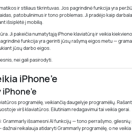
atikos ir stiliaus tikrintuvas. Jos pagrindinė funkcija yra perži
laidas, patobulinimus ir tono problemas. Ji pradėjo kaip darbal
ant išsiplėtė į mobilią.
atūra. Ji pakeičia numatytąją iPhone klaviatūrą ir veikia kiekvie
grindinė funkcija yra gerinti jūsų rašymą eigos metu — gramati
kiant jūsų darbo eigos.
snis, nei gali pasirodyti.
eikia iPhone’e
 iPhone’e
viatūros programėlę, veikiančią daugelyje programėlių. Rašant, 
ostoje virš klaviatūros. Eilutiniam redagavimui tai veikia gerai.
si: Grammarly išsamesni AI funkcijų — tono perrašymo, gilesnių
dažnai reikalauja atidaryti Grammarly programėlę, o ne veikia e