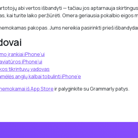
totojų abi vertos išbandyti — tačiau jos aptarnauja skirting
, kai turite laiko peržiūrėti. Omera geriausia pokalbio eigos 
ri nemokamas pakopas. Jums nereikia pasirinkti prieš išbandyda
dovai
mo įrankiai iPhone’ui
laviatūros iPhone’ui
kos tikrintuvų vadovas
mėlės anglų kalbai tobulinti iPhone’e
 nemokamai iš App Store
ir palyginkite su Grammarly patys.