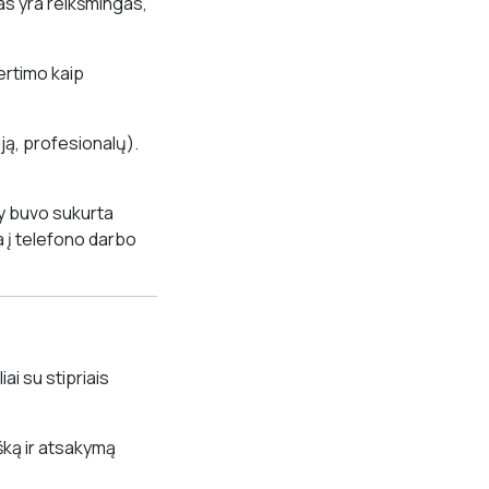
as yra reikšmingas,
ertimo kaip
iją, profesionalų).
y buvo sukurta
ja į telefono darbo
ai su stipriais
išką ir atsakymą