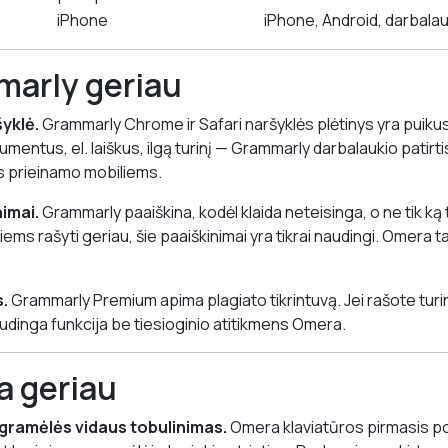
iPhone
iPhone, Android, darbalau
marly geriau
šyklė.
Grammarly Chrome ir Safari naršyklės plėtinys yra puikus
entus, el. laiškus, ilgą turinį — Grammarly darbalaukio patirtis
as prieinamo mobiliems.
imai.
Grammarly paaiškina, kodėl klaida neteisinga, o ne tik ką
ems rašyti geriau, šie paaiškinimai yra tikrai naudingi. Omera 
s.
Grammarly Premium apima plagiato tikrintuvą. Jei rašote turinį,
naudinga funkcija be tiesioginio atitikmens Omera.
a geriau
ogramėlės vidaus tobulinimas.
Omera klaviatūros pirmasis poži