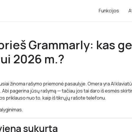
Funkcijos
A
rieš Grammarly: kas ge
ui 2026 m.?
usiai žinoma rašymo priemonė pasaulyje. Omera yra AI klaviatū
. Abi pagerina jūsų rašymą — tačiau jos tai daro iš esmės skirti
s priklauso nuo to, kaip iš tikrųjų rašote telefonu.
alyginimas.
viena sukurta