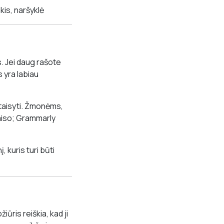
kis, naršyklė
. Jei daug rašote
 yra labiau
 taisyti. Žmonėms,
taiso; Grammarly
 kuris turi būti
ūris reiškia, kad ji