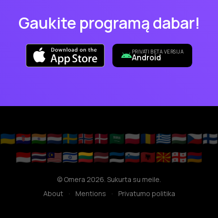
Gaukite programą dabar!
PRIVATI BETA VERSIJA
Android
🇺🇦
🇭🇷
🇮🇳
🇳🇱
🇸🇪
🇳🇴
🇩🇰
🇸🇦
🇵🇱
🇷🇴
🇬🇷
🇭🇺
🇨🇿
🇫🇮
🇮🇩
🇹🇭
🇲🇾
🇮🇱
🇱🇹
🇱🇻
🇪🇪
🇸🇮
🇦🇱
🇲🇰
🇬🇪
🇦🇲
© Omera 2026. Sukurta su meile.
About
·
Mentions
·
Privatumo politika