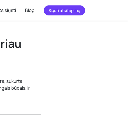
tsisiųsti
Blog
Siųsti atsiliepimą
riau
ra, sukurta
ngais būdais, ir