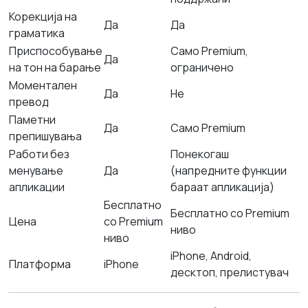
Корекција на
Да
Да
граматика
Приспособување
Само Premium,
Да
на тон на барање
ограничено
Моментален
Да
Не
превод
Паметни
Да
Само Premium
препишувања
Работи без
Понекогаш
менување
Да
(напредните функции
апликации
бараат апликација)
Бесплатно
Бесплатно со Premium
Цена
со Premium
ниво
ниво
iPhone, Android,
Платформа
iPhone
десктоп, прелистувач