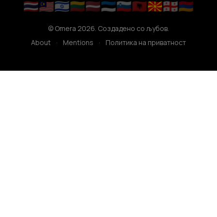
🇹🇭
🇲🇾
🇮🇱
🇱🇹
🇱🇻
🇪🇪
🇸🇮
🇦🇱
🇲🇰
🇬🇪
🇦🇲
© Omera 2026. Создадено со љубов.
About
·
Mentions
·
Политика на приватност