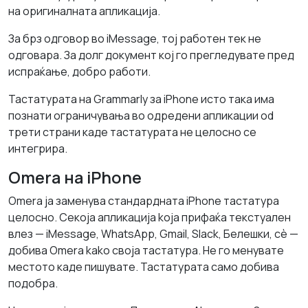
на оригиналната апликација.
За брз одговор во iMessage, тој работен тек не
одговара. За долг документ кој го прегледувате пред
испраќање, добро работи.
Тастатурата на Grammarly за iPhone исто така има
познати ограничувања во одредени апликации od
трети страни каде тастатурата не целосно се
интегрира.
Omera на iPhone
Omera ja заменува стандардната iPhone тастатура
целосно. Секоја апликација koja прифаќа текстуален
влез — iMessage, WhatsApp, Gmail, Slack, Белешки, сè —
добива Omera kako своја тастатура. Не го менувате
местото каде пишувате. Тастатурата само добива
подобра.