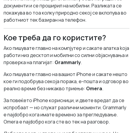
документи и се проширил на мобилни. Разликата се
покажува во тоа колку природно секој се вклопува во
работниот тек базиран на телефон.
Кое треба да го користите?
Ако пишувате главно на компјутер и сакате алатка koja
работи низ десктоп и мобилни со силни objаснувања и
проверка на плагијат:
Grammarly
.
Ако пишувате главно на вашиот iPhone и сакате нешто
кое ги подобрува секоја порака, е-пошта и одговор во
реално време без никакво триење:
Omera
.
За повеќето iPhone корисници, и двете вредат да се
испробаат — но служат различни моменти. Grammarly
е najdобро кога имате времено за прегледување.
Omera е najdобро кога сте во тек на разговор.