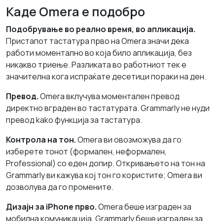
Каде Omera е подобро
Подобрување во реално время, во апликација.
Пристапот тастатура прво на Omera значи дека
работи моментално во која било апликација, без
никакво триење. Разликата во работниот тек е
значителна кога испраќате десетици пораки на ден.
Превод.
Omera вклучува моментален превод
директно вграден во тастатурата. Grammarly не нуди
превод kako функција за тастатура.
Контрола на тон.
Omera ви овозможува да го
изберете тонот (формален, неформален,
Professional) со еден допир. Откривањето на тон на
Grammarly ви кажува кој тон го користите; Omera ви
дозволува да го промените.
Дизајн за iPhone прво.
Omera беше изграден за
мобилна комуникација. Grammarly беше изграден за