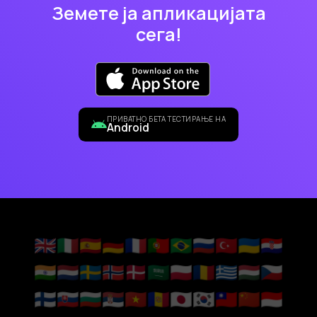
Земете ја апликацијата
сега!
ПРИВАТНО БЕТА ТЕСТИРАЊЕ НА
Android
🇬🇧
🇮🇹
🇪🇸
🇩🇪
🇫🇷
🇵🇹
🇧🇷
🇷🇺
🇹🇷
🇺🇦
🇭🇷
🇮🇳
🇳🇱
🇸🇪
🇳🇴
🇩🇰
🇸🇦
🇵🇱
🇷🇴
🇬🇷
🇭🇺
🇨🇿
🇫🇮
🇸🇰
🇧🇬
🇷🇸
🇻🇳
🇦🇩
🇯🇵
🇰🇷
🇹🇼
🇨🇳
🇮🇩