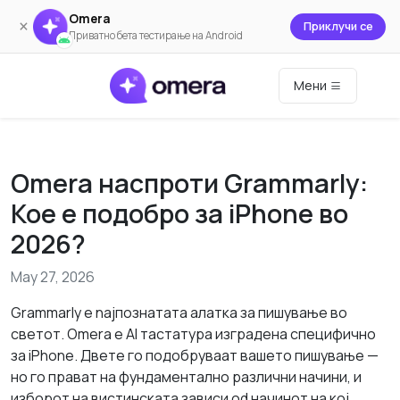
Omera
×
Приклучи се
Приватно бета тестирање на Android
Мени
Omera наспроти Grammarly:
Кое е подобро за iPhone во
2026?
May 27, 2026
Grammarly е najпознатата алатка за пишување во
светот. Omera е AI тастатура изградена специфично
за iPhone. Двете го подобруваат вашето пишување —
но го прават на фундаментално различни начини, и
изборот на вистинската зависи od начинот на кој