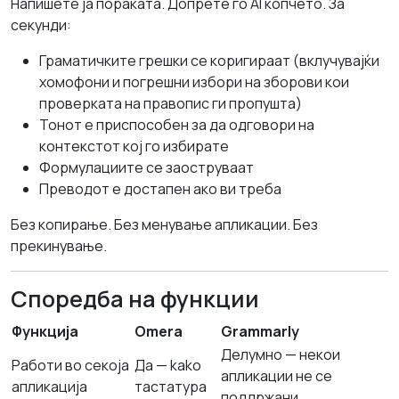
Напишете ја пораката. Допрете го AI копчето. За
секунди:
Граматичките грешки се коригираат (вклучувајќи
хомофони и погрешни избори на зборови кои
проверката на правопис ги пропушта)
Тонот е приспособен за да одговори на
контекстот кој го избирате
Формулациите се заоструваат
Преводот е достапен ако ви треба
Без копирање. Без менување апликации. Без
прекинување.
Споредба на функции
Функција
Omera
Grammarly
Делумно — некои
Работи во секоја
Да — kako
апликации не се
апликација
тастатура
поддржани