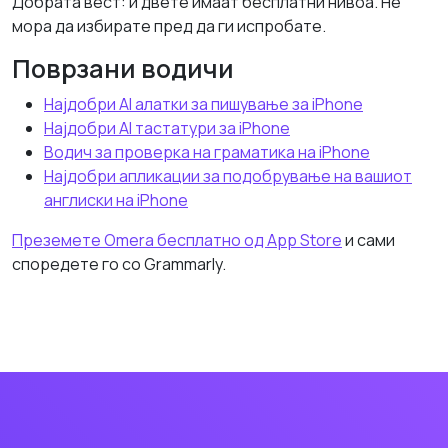
Добрата вест: и двете имаат бесплатни нивоа. Не
мора да избирате пред да ги испробате.
Поврзани водичи
Најдобри AI алатки за пишување за iPhone
Најдобри AI тастатури за iPhone
Водич за проверка на граматика на iPhone
Најдобри апликации за подобрување на вашиот
англиски на iPhone
Преземете Omera бесплатно од App Store
и сами
споредете го со Grammarly.