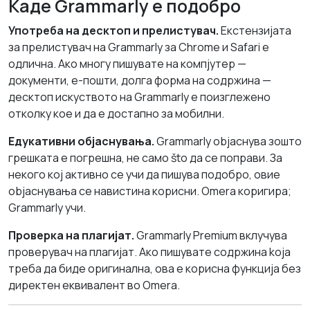
Каде Grammarly е подобро
Употреба на десктоп и прелистувач.
Екстензијата
за прелистувач на Grammarly за Chrome и Safari е
одлична. Ако многу пишувате на компјутер —
документи, е-пошти, долга форма на содржина —
десктоп искуството на Grammarly е поизглежено
отколку кое и да е достапно за мобилни.
Едукативни објаснувања.
Grammarly objаснува зошто
грешката е погрешна, не само što да се поправи. За
некого кој активно се учи да пишува подобро, овие
objаснувања се навистина корисни. Omera коригира;
Grammarly учи.
Проверка на плагијат.
Grammarly Premium вклучува
проверувач на плагијат. Ако пишувате содржина koja
треба да биде оригинална, ова е корисна функција без
директен еквивалент во Omera.