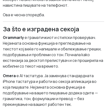
навистина пишувате на телефонот.
Ова е чесна споредба.
За što е изградена секоја
Grammarly
е граматичкиот и стилски проверувач.
Нејзината основна функција е прегледување на
текстот кој веќе го напишале и обележување грешки,
подобрувања и проблеми со тон. Почнала kako
екстензија за десктоп прелистувач и се проширила на
мобилни со текот на времето.
Omera
е AI тастатура. Ја заменува стандардната
iPhone тастатура и работи во секоја апликација во
која пишувате. Нејзината основна функција е
подобрување на вашето пишување додека одите —
граматика, тон, формулации и превод — без
прекинување на вашиот работен тек.