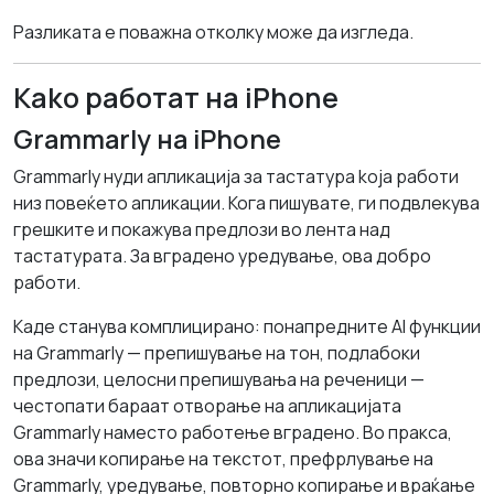
Разликата е поважна отколку може да изгледа.
Kako работат на iPhone
Grammarly на iPhone
Grammarly нуди апликација за тастатура koja работи
низ повеќето апликации. Кога пишувате, ги подвлекува
грешките и покажува предлози во лента над
тастатурата. За вградено уредување, ова добро
работи.
Каде станува комплицирано: понапредните AI функции
на Grammarly — препишување на тон, подлабоки
предлози, целосни препишувања на реченици —
честопати бараат отворање на апликацијата
Grammarly наместо работење вградено. Во пракса,
ова значи копирање на текстот, префрлување на
Grammarly, уредување, повторно копирање и враќање