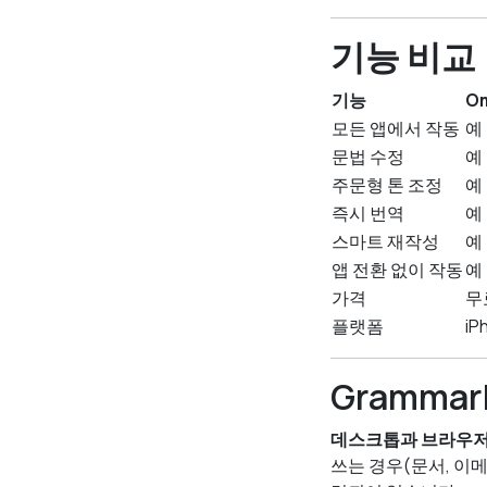
기능 비교
기능
O
모든 앱에서 작동
예
문법 수정
예
주문형 톤 조정
예
즉시 번역
예
스마트 재작성
예
앱 전환 없이 작동
예
가격
무
플랫폼
iP
Grammar
데스크톱과 브라우저
쓰는 경우(문서, 이메