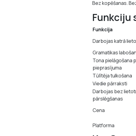
Bez kopēšanas. Bez
Funkciju 
Funkcija
Darbojas katrā liet
Gramatikas laboša
Tona pielāgošana 
pieprasījuma
Tūlītēja tulkošana
Viedie pārraksti
Darbojas bez lieto
pārslēgšanas
Cena
Platforma