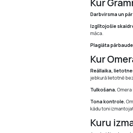
Kur Gramm
Darbvirsma un pā
Izglītojošie skaidr
māca.
Plagiāta pārbaude
Kur Omera
Reāllaika, lietotn
jebkurā lietotnē be
Tulkošana.
Omera ie
Tona kontrole.
Ome
kādu toni izmantojat
Kuru izm