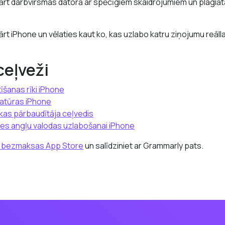
ārt darbvirsmas datorā ar spēcīgiem skaidrojumiem un plagiāt
ārt iPhone un vēlaties kaut ko, kas uzlabo katru ziņojumu reāll
ceļveži
tīšanas rīki iPhone
tatūras iPhone
kas pārbaudītāja ceļvedis
nes angļu valodas uzlabošanai iPhone
a bezmaksas App Store
un salīdziniet ar Grammarly pats.