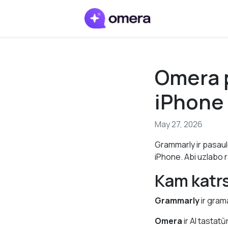
Omera p
iPhone
May 27, 2026
Grammarly ir pasaulē
iPhone. Abi uzlabo r
Kam katrs
Grammarly
ir grama
Omera
ir AI tastat