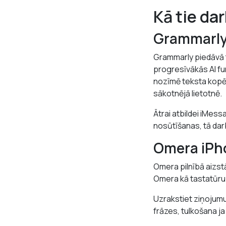
Kā tie da
Grammarly
Grammarly piedāvā t
progresīvākās AI fun
nozīmē teksta kopē
sākotnējā lietotnē.
Ātrai atbildei iMes
nosūtīšanas, tā darb
Omera iPh
Omera pilnībā aizst
Omera kā tastatūru
Uzrakstiet ziņojumu
frāzes, tulkošana j