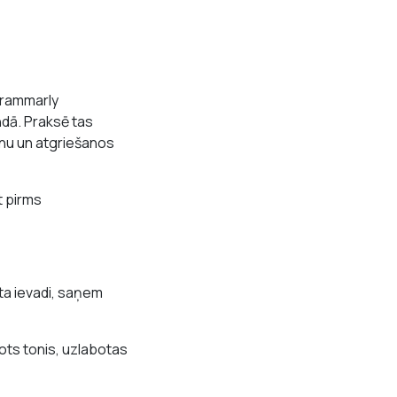
 Grammarly
ndā. Praksē tas
nu un atgriešanos
t pirms
ta ievadi, saņem
ots tonis, uzlabotas