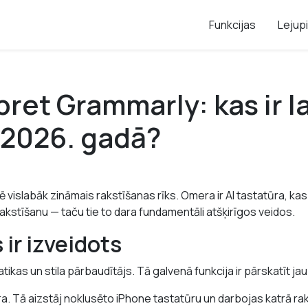
Funkcijas
Lejup
ret Grammarly: kas ir l
 2026. gadā?
 vislabāk zināmais rakstīšanas rīks. Omera ir AI tastatūra, kas
akstīšanu — taču tie to dara fundamentāli atšķirīgos veidos.
 ir izveidots
tikas un stila pārbaudītājs. Tā galvenā funkcija ir pārskatīt ja
ūra. Tā aizstāj noklusēto iPhone tastatūru un darbojas katrā ra