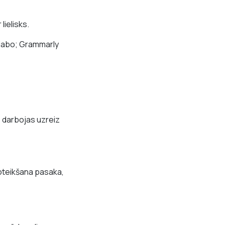
ielisks.
 labo; Grammarly
 darbojas uzreiz
noteikšana pasaka,