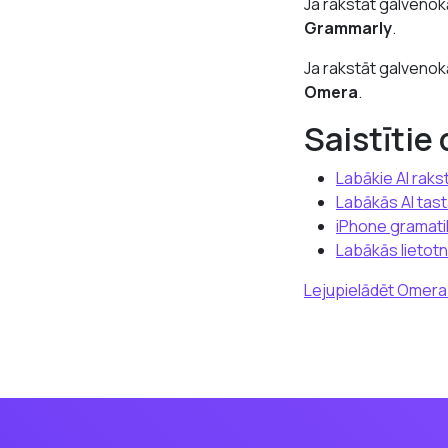
Ja rakstāt galvenok
Grammarly
.
Ja rakstāt galvenok
Omera
.
Saistītie 
Labākie AI raks
Labākās AI tas
iPhone gramati
Labākās lietot
Lejupielādēt Omer