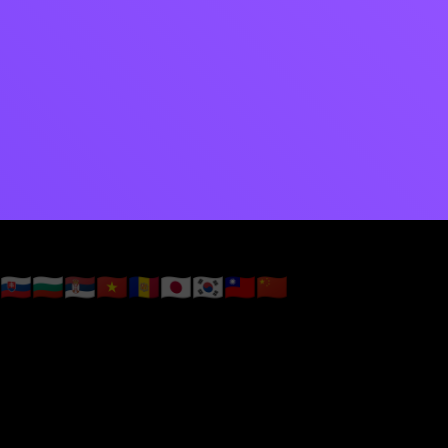
🇸🇰
🇧🇬
🇷🇸
🇻🇳
🇦🇩
🇯🇵
🇰🇷
🇹🇼
🇨🇳