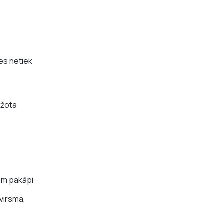
nes netiek
ežota
um pakāpi
virsma,