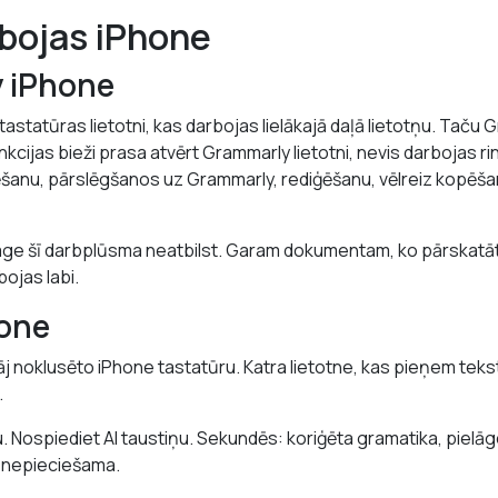
rbojas iPhone
 iPhone
astatūras lietotni, kas darbojas lielākajā daļā lietotņu. Taču
kcijas bieži prasa atvērt Grammarly lietotni, nevis darbojas ri
šanu, pārslēgšanos uz Grammarly, rediģēšanu, vēlreiz kopēša
sage šī darbplūsma neatbilst. Garam dokumentam, ko pārskatā
ojas labi.
one
āj noklusēto iPhone tastatūru. Katra lietotne, kas pieņem teks
.
. Nospiediet AI taustiņu. Sekundēs: koriģēta gramatika, pielāg
a nepieciešama.