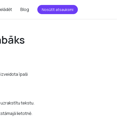
ielādēt
Blog
Nosūtīt atsauksmi
abāks
 izveidota īpaši
u uzrakstītu tekstu.
kstāmajā lietotnē.