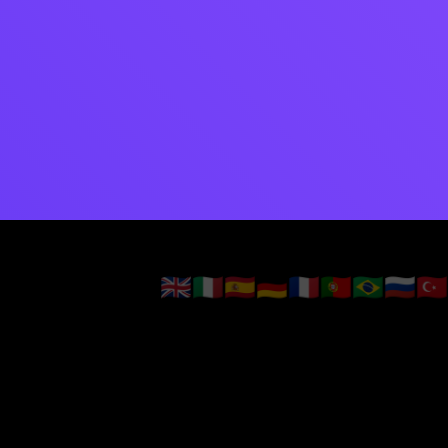
🇬🇧
🇮🇹
🇪🇸
🇩🇪
🇫🇷
🇵🇹
🇧🇷
🇷🇺
🇹🇷