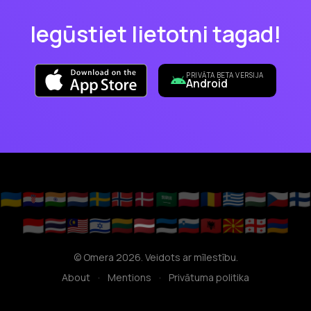
Iegūstiet lietotni tagad!
PRIVĀTA BETA VERSIJA
Android
🇺🇦
🇭🇷
🇮🇳
🇳🇱
🇸🇪
🇳🇴
🇩🇰
🇸🇦
🇵🇱
🇷🇴
🇬🇷
🇭🇺
🇨🇿
🇫🇮
🇮🇩
🇹🇭
🇲🇾
🇮🇱
🇱🇹
🇱🇻
🇪🇪
🇸🇮
🇦🇱
🇲🇰
🇬🇪
🇦🇲
© Omera 2026. Veidots ar mīlestību.
About
·
Mentions
·
Privātuma politika