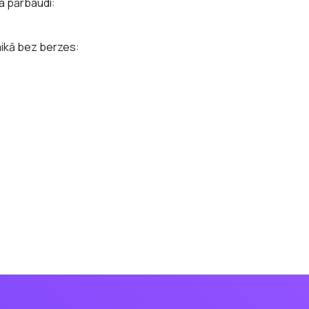
a pārbaudi:
aikā bez berzes: