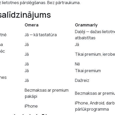
 lietotnes pārslēgšanas. Bez pārtraukuma.
salīdzinājums
Omera
Grammarly
Daļēji — dažas lietot
otnē
Jā — kā tastatūra
atbalstītas
na
Jā
Jā
pēc
Jā
Tikai premium, ierob
Jā
Nē
Jā
Tikai premium
tnes
Jā
Dažreiz
Bezmaksas ar premium
Bezmaksas ar premi
pakāpi
iPhone, Android, darb
iPhone
pārlūkprogramma