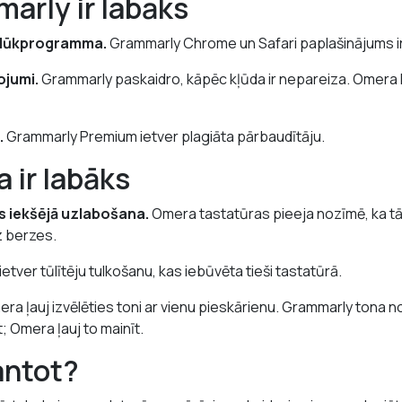
arly ir labāks
rlūkprogramma.
Grammarly Chrome un Safari paplašinājums ir l
ojumi.
Grammarly paskaidro, kāpēc kļūda ir nepareiza. Omera
.
Grammarly Premium ietver plagiāta pārbaudītāju.
 ir labāks
es iekšējā uzlabošana.
Omera tastatūras pieeja nozīmē, ka tā
z berzes.
tver tūlītēju tulkošanu, kas iebūvēta tieši tastatūrā.
ra ļauj izvēlēties toni ar vienu pieskārienu. Grammarly tona 
; Omera ļauj to mainīt.
antot?