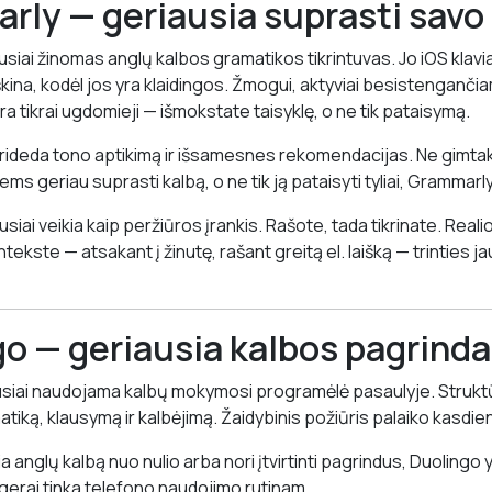
rly — geriausia suprasti savo 
siai žinomas anglų kalbos gramatikos tikrintuvas. Jo iOS klavi
iškina, kodėl jos yra klaidingos. Žmogui, aktyviai besistengančia
yra tikrai ugdomieji — išmokstate taisyklę, o ne tik pataisymą.
rideda tono aptikimą ir išsamesnes rekomendacijas. Ne gimtak
ems geriau suprasti kalbą, o ne tik ją pataisyti tyliai, Grammarl
usiai veikia kaip peržiūros įrankis. Rašote, tada tikrinate. Realio
ekste — atsakant į žinutę, rašant greitą el. laišką — trinties 
go — geriausia kalbos pagrind
ausiai naudojama kalbų mokymosi programėlė pasaulyje. Stru
iką, klausymą ir kalbėjimą. Žaidybinis požiūris palaiko kasdien
 anglų kalbą nuo nulio arba nori įtvirtinti pagrindus, Duolingo 
rai tinka telefono naudojimo rutinam.