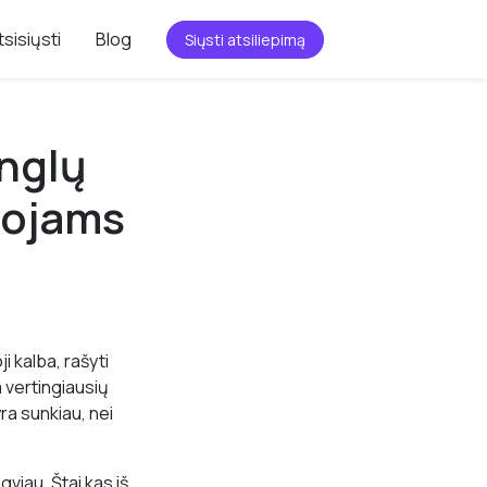
tsisiųsti
Blog
Siųsti atsiliepimą
nglų
ytojams
i kalba, rašyti
a vertingiausių
yra sunkiau, nei
viau. Štai kas iš