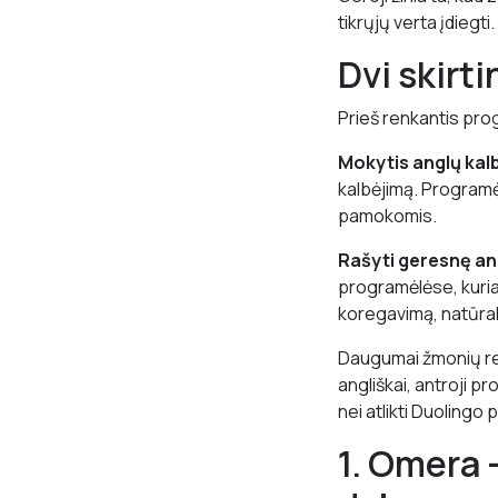
tikrųjų verta įdiegti.
Dvi skirt
Prieš renkantis pro
Mokytis anglų kal
kalbėjimą. Programė
pamokomis.
Rašyti geresnę ang
programėlėse, kurias
koregavimą, natūral
Daugumai žmonių rei
angliškai, antroji pr
nei atlikti Duolingo
1. Omera 