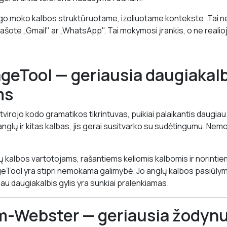
ngo moko kalbos struktūruotame, izoliuotame kontekste. Tai 
rašote „Gmail" ar „WhatsApp". Tai mokymosi įrankis, o ne realio
geTool — geriausia daugiakalb
ms
irojo kodo gramatikos tikrintuvas, puikiai palaikantis daugiau 
anglų ir kitas kalbas, jis gerai susitvarko su sudėtingumu. Ne
ų kalbos vartotojams, rašantiems keliomis kalbomis ir norinti
eTool yra stipri nemokama galimybė. Jo anglų kalbos pasiūlymai
au daugiakalbis gylis yra sunkiai pralenkiamas.
m-Webster — geriausia žodynu