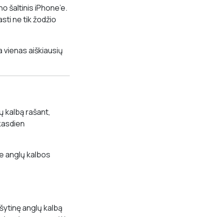
 šaltinis iPhone’e.
sti ne tik žodžio
a vienas aiškiausių
ų kalbą rašant,
kasdien
je anglų kalbos
ašytinę anglų kalbą