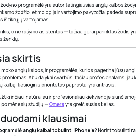
odyno programėlė yra autoritetingiausias anglų kalbos žodyno
 tinkamo žodžio, etimologija ir vartojimo pavyzdžiai padeda supra
jis iš tikrųjų vartojamas.
nkis, o ne rašymo asistentas — tačiau gerai parinktas žodis yr
s ženklų.
ia skirtis
 moko anglų kalbos, ir programėlės, kurios pagerina jūsų angl
s problemas. Abu dalykai svarbūs, tačiau profesionalams, jau 
kalbą, tiesioginis prioritetas paprastai yra antrasis.
užtikrinčiau, natūraliau ir profesionaliau kiekvienoje siunčiamo
e po mėnesių studijų —
Omera
yra greičiausias kelias.
žduodami klausimai
ogramėlė anglų kalbai tobulinti iPhone’e?
Norint tobulinti r