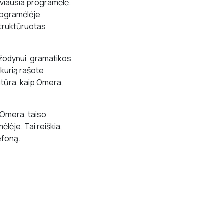
yviausia programėlė.
programėlėje
 struktūruotas
 žodynui, gramatikos
 kurią rašote
atūra, kaip Omera,
p Omera, taiso
lėje. Tai reiškia,
efoną.