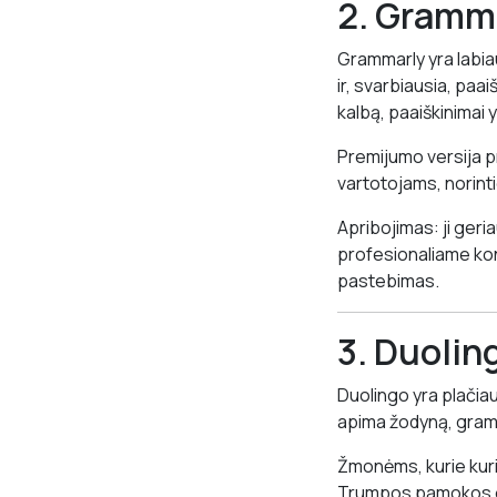
2. Gramma
Grammarly yra labiau
ir, svarbiausia, paa
kalbą, paaiškinimai 
Premijumo versija p
vartotojams, norinti
Apribojimas: ji geria
profesionaliame kont
pastebimas.
3. Duolin
Duolingo yra plači
apima žodyną, gramat
Žmonėms, kurie kuria
Trumpos pamokos ge