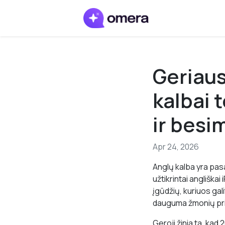
Geriaus
kalbai 
ir bes
Apr 24, 2026
Anglų kalba yra pasa
užtikrintai angliška
įgūdžių, kuriuos galit
dauguma žmonių pri
Geroji žinia ta, kad