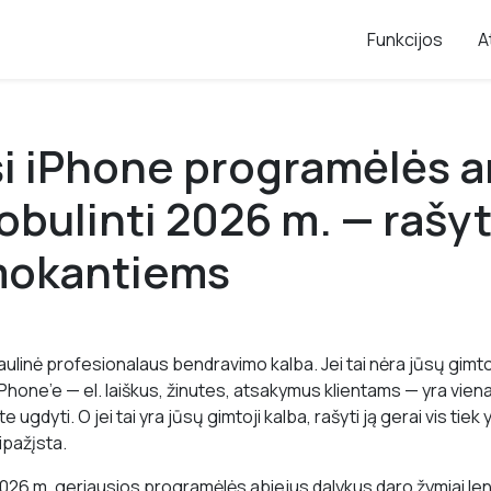
Funkcijos
A
i iPhone programėlės a
tobulinti 2026 m. — raš
imokantiems
ulinė profesionalaus bendravimo kalba. Jei tai nėra jūsų gimtoj
i iPhone’e — el. laiškus, žinutes, atsakymus klientams — yra vien
e ugdyti. O jei tai yra jūsų gimtoji kalba, rašyti ją gerai vis tiek 
pažįsta.
 2026 m. geriausios programėlės abiejus dalykus daro žymiai leng