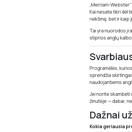
„Merriam-Webster" ž
Kai nesate tikri dėl
reikšmę, bet ir kaip 
Tai yra nuorodos įra
stiprios anglų kalbo
Svarbiaus
Programėlės, kurios
sprendžia skirtinga
naudojantiems anglų 
Jei norite skambėti 
žinutėje — dabar, n
Dažnai u
Kokia geriausia pr