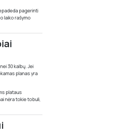
nepadeda pagerinti
jo laiko rašymo
iai
nei 30 kalbų. Jei
mokamas planas yra
ems plataus
 nėra tokie tobuli,
i