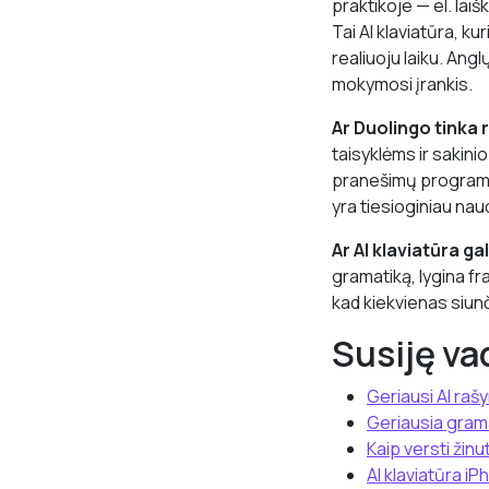
praktikoje — el. la
Tai AI klaviatūra, k
realiuoju laiku. Ang
mokymosi įrankis.
Ar Duolingo tinka r
taisyklėms ir sakini
pranešimų programėlė
yra tiesioginiau na
Ar AI klaviatūra ga
gramatiką, lygina fr
kad kiekvienas siunč
Susiję va
Geriausi AI rašy
Geriausia gram
Kaip versti žin
AI klaviatūra iP