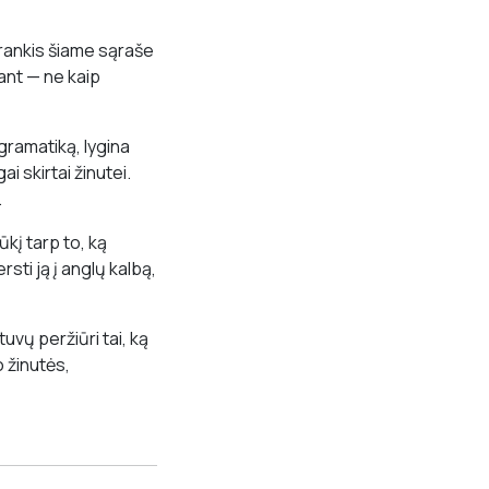
 įrankis šiame sąraše
šant — ne kaip
gramatiką, lygina
ai skirtai žinutei.
.
kį tarp to, ką
ersti ją į anglų kalbą,
vų peržiūri tai, ką
 žinutės,