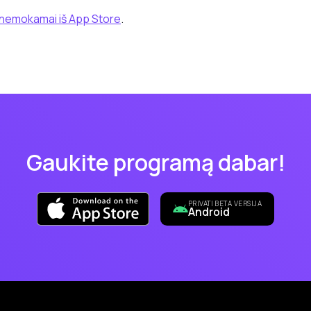
 nemokamai iš App Store
.
Gaukite programą dabar!
PRIVATI BETA VERSIJA
Android