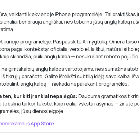
tūra, veikianti kiekvienoje iPhone programėlėje. Tai praktiškas
sionaliai bendrauja angliškai, nes tobulina jūsų anglų kalbą ra
ratimą.
et kurioje programėlėje. Paspauskite AI mygtuką. Omera taiso 
oną pagal kontekstą: oficialiai verslo el. laiškui, natūraliai koleg
aip sklandžia, puiki anglų kalba — nesukuriant roboto pojūčio
 ne gimtakalbių anglų kalbos vartotojams, nes sumažina atotrū
 iš tikrųjų parašote. Galite išreikšti subtilią idėją savo kalba, išv
tobulinti anglų kalbą — niekada nepaliekant programėlės.
ten, kur kiti įrankiai nepajėgūs:
Dauguma gramatikos tikrintu
tobulina tai kontekste, kaip realiai vyksta rašymas — žinutė po
ramėlės, jūsų dienos eigoje.
 nemokamai iš App Store
.