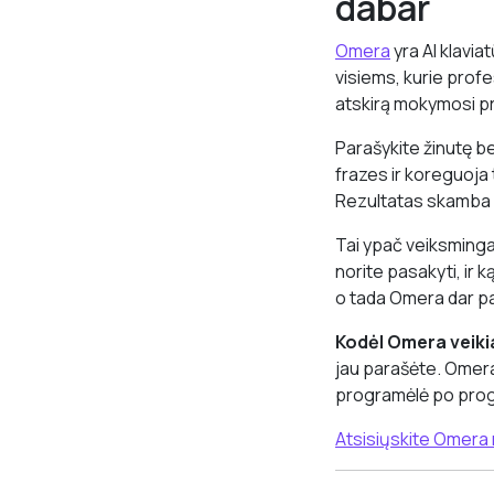
dabar
Omera
yra AI klavia
visiems, kurie profe
atskirą mokymosi p
Parašykite žinutę b
frazes ir koreguoja t
Rezultatas skamba k
Tai ypač veiksminga
norite pasakyti, ir ką
o tada Omera dar pa
Kodėl Omera veikia 
jau parašėte. Omera 
programėlė po prog
Atsisiųskite Omera