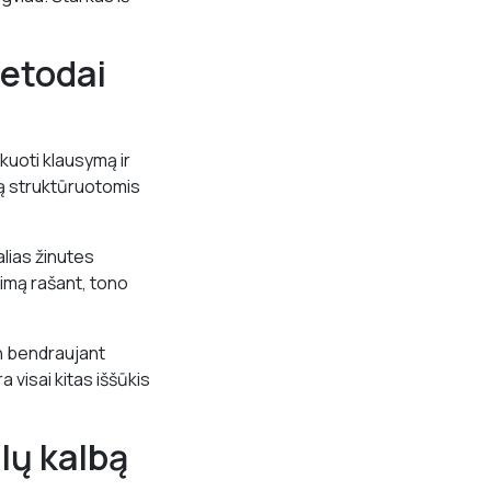
metodai
.
kuoti klausymą ir
ką struktūruotomis
alias žinutes
vimą rašant, tono
n bendraujant
a visai kitas iššūkis
lų kalbą