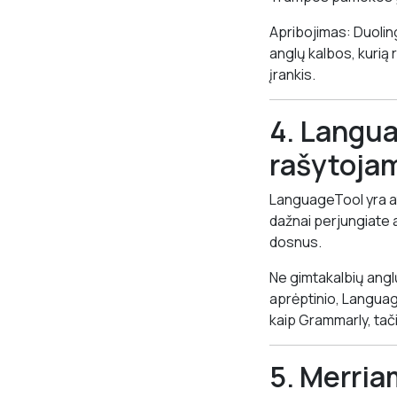
Apribojimas: Duoli
anglų kalbos, kurią 
įrankis.
4. Langua
rašytoja
LanguageTool yra atv
dažnai perjungiate 
dosnus.
Ne gimtakalbių angl
aprėptinio, Languag
kaip Grammarly, tači
5. Merria