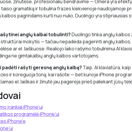
iškuose, žinutėse, profesionaliu bendravime — Omera yra efekt
uri taiso gramatiką ir tobulina frazes kiekvienoje naudojamoje 
lų kalbos pagrindams kurti nuo nulio, Duolingo yra stipriausias
ašytinei anglų kalbai tobulinti?
Duolingo tinka anglų kalbos
o struktūrai mokytis — tačiau nepadeda pagerinti anglų kalbos,
se ar el. laiškuose. Realiojo laiko rašymo tobulinimui AI klavi
udinga ne gimtakalbių anglų kalbos vartotojams.
li padėti rašyti geresnę anglų kalbą?
Taip. AI klaviatūra, kai
azes ir koreguoja toną, kai rašote — bet kurioje iPhone programė
iamas el. laiškas ir žinutė jau pagerėja prieš paliekant jūsų tel
dovai
mo įrankiai iPhone’ui
atikos programėlė iPhone’ui
utes iPhone’e
hone’ui