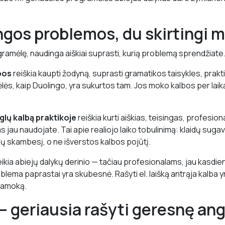
ingos problemos, du skirtingi 
gramėlę, naudinga aiškiai suprasti, kurią problemą sprendžiate
bos
reiškia kaupti žodyną, suprasti gramatikos taisykles, prakti
lės, kaip Duolingo, yra sukurtos tam. Jos moko kalbos per lai
lų kalbą praktikoje
reiškia kurti aiškias, teisingas, profesion
 jau naudojate. Tai apie realiojo laiko tobulinimą: klaidų suga
ų skambesį, o ne išverstos kalbos pojūtį.
kia abiejų dalykų derinio — tačiau profesionalams, jau kasdie
oblema paprastai yra skubesnė. Rašyti el. laišką antrąja kalba yr
 pamoką.
— geriausia rašyti geresnę ang