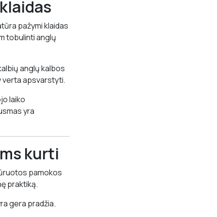
klaidas
atūra pažymi klaidas
m tobulinti anglų
albių anglų kalbos
y verta apsvarstyti.
jo laiko
jausmas yra
ams kurti
ktūruotos pamokos
ę praktiką.
yra gera pradžia.