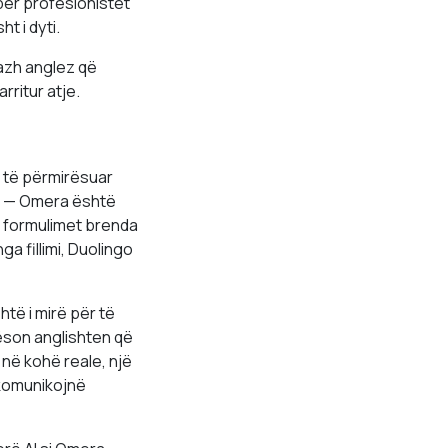
për profesionistët
t i dyti.
azh anglez që
ritur atje.
 të përmirësuar
al — Omera është
n formulimet brenda
a fillimi, Duolingo
të i mirë për të
rëson anglishten që
në kohë reale, një
 komunikojnë