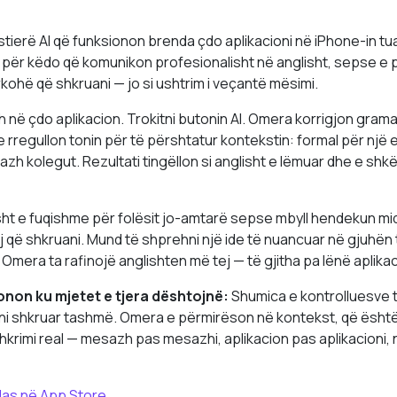
tierë AI që funksionon brenda çdo aplikacioni në iPhone-in tua
të për këdo që komunikon profesionalisht në anglisht, sepse e
kohë që shkruani — jo si ushtrim i veçantë mësimi.
 në çdo aplikacion. Trokitni butonin AI. Omera korrigjon grama
 rregullon tonin për të përshtatur kontekstin: formal për një e
zh kolegut. Rezultati tingëllon si anglisht e lëmuar dhe e shk
ht e fuqishme për folësit jo-amtarë sepse mbyll hendekun mid
 që shkruani. Mund të shprehni një ide të nuancuar në gjuhën t
 Omera ta rafinojë anglishten më tej — të gjitha pa lënë aplikac
non ku mjetet e tjera dështojnë:
Shumica e kontrolluesve 
eni shkruar tashmë. Omera e përmirëson në kontekst, që ësht
hkrimi real — mesazh pas mesazhi, aplikacion pas aplikacioni, 
las në App Store
.