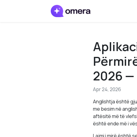
Aplikac
Përmirë
2026 —
Apr 24, 2026
Anglishtja është gj
me besim në anglish
aftësitë më të vlefs
është ende më i vës
Lajmi i mirë është s