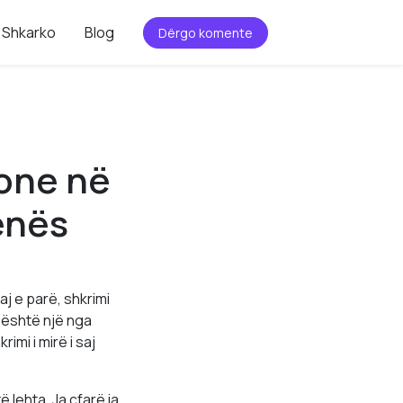
Shkarko
Blog
Dërgo komente
hone në
ënës
j e parë, shkrimi
 është një nga
imi i mirë i saj
 lehta. Ja çfarë ia