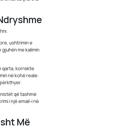
 Ndryshme
hni.
ore, ushtrimin e
ë gjuhën me kalimin
qarta, korrekte
min në kohë reale:
 përkthyer.
onistët që tashmë
mi i një email-i në
isht Më