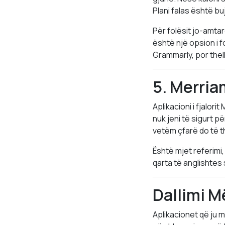
Plani falas është buj
Për folësit jo-amta
është një opsion i f
Grammarly, por thel
5. Merria
Aplikacioni i fjalor
nuk jeni të sigurt p
vetëm çfarë do të th
Është mjet referimi,
qarta të anglishtes 
Dallimi M
Aplikacionet që ju 