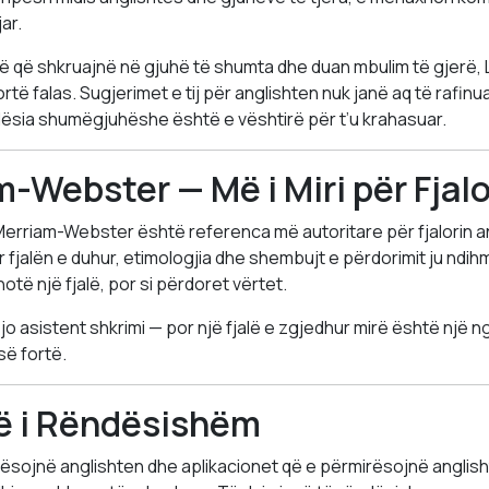
ar.
rë që shkruajnë në gjuhë të shumta dhe duan mbulim të gjerë
ortë falas. Sugjerimet e tij për anglishten nuk janë aq të rafinu
lësia shumëgjuhëshe është e vështirë për t’u krahasuar.
m-Webster — Më i Miri për Fjalo
it Merriam-Webster është referenca më autoritare për fjalorin 
ër fjalën e duhur, etimologjia dhe shembujt e përdorimit ju ndih
otë një fjalë, por si përdoret vërtet.
 jo asistent shkrimi — por një fjalë e zgjedhur mirë është një 
së fortë.
ë i Rëndësishëm
mësojnë anglishten dhe aplikacionet që e përmirësojnë anglis