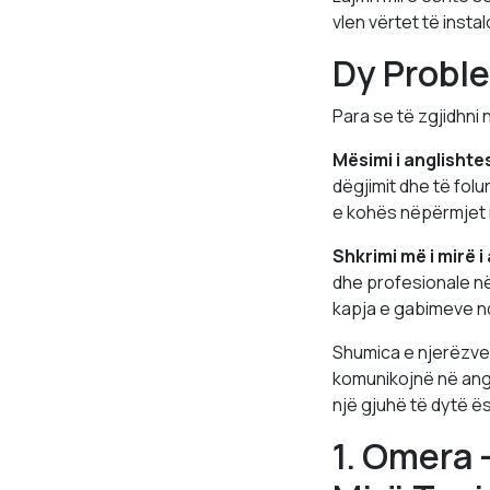
vlen vërtet të instal
Dy Probl
Para se të zgjidhni 
Mësimi i anglishte
dëgjimit dhe të folu
e kohës nëpërmjet 
Shkrimi më i mirë i
dhe profesionale në
kapja e gabimeve ndër
Shumica e njerëzve 
komunikojnë në angli
një gjuhë të dytë ë
1. Omera 