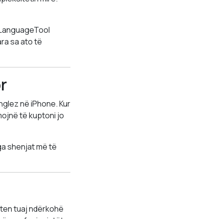
, LanguageTool
ara sa ato të
r
anglez në iPhone. Kur
mojnë të kuptoni jo
nga shenjat më të
hten tuaj ndërkohë