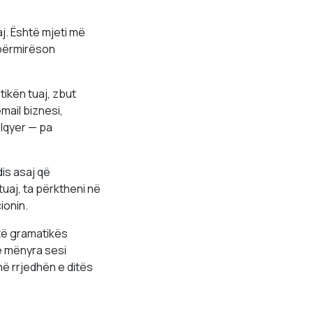
j. Është mjeti më
 përmirëson
tikën tuaj, zbut
mail biznesi,
ëlqyer — pa
is asaj që
uaj, ta përktheni në
ionin.
të gramatikës
ë mënyra sesi
në rrjedhën e ditës