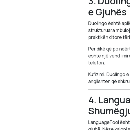
3. Duolin
e Gjuhës
Duolingo është aplik
strukturuara mbulojn
praktikën ditore të
Për dikë që po ndërt
është një vend i mir
telefon.
Kufizimi: Duolingo 
anglishten që shkru
4. Langua
Shumëgj
LanguageTool është
gjuhë. Nëse kaloni 