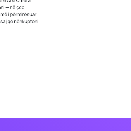
erë AI si Omera
ani — në çdo
hmë i përmirësuar
 asaj që nënkuptoni