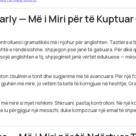
rly — Më i Miri për të Kuptua
rolluesi i gramatikës më i njohur për anglishten. Tastiera e tij
htë e rëndësishme, shpjegon pse janë të gabuara. Për dikë që
sojë anglishten e tij, shpjegimet janë vërtet edukuese — mëson
ton zbulimin e tonit dhe sugjerime më të avancuara. Për një f
 gjuhën më mirë, jo vetëm ta ketë të korrigjuar në heshtje, Gra
 më mirë si mjet rishikimi. Shkruani, pastaj kontrolloni. Në një 
e iu përgjigjur një mesazhi, duke kompozuar një email të shpej