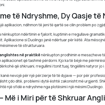
oni.
eme të Ndryshme, Dy Qasje të
një aplikacion, ndihmon të jeni të qartë se cilin problem po zgjid
s
nënkupton ndërtimin e fjalorit, kuptimin e rregullave gramatik
rit. Aplikacione si Duolingo janë ndërtuar për këtë. Ata mësojn
mësimeve të strukturuara.
 anglishtes në praktikë
nënkupton prodhimin e mesazheve të 
 aplikacionet që tashmë përdorni. Kjo ka të bëjë me përmirësi
kohë që shkruani, rregullimi i tonit tuaj, tingëllimi natyror jo i
kanë nevojë për një përzierje të të dyjave — por për profesi
sht çdo ditë, problemi i dytë është zakonisht më urgjenti. Shkri
shtë një sfidë e ndryshme nga plotësimi i një mësimi Duolingo.
— Më i Miri për të Shkruar Angl