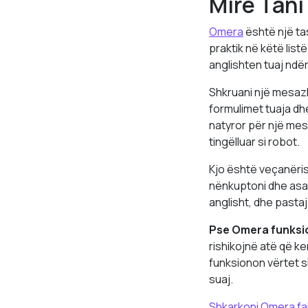
Mirë Tani
Omera
është një tas
praktik në këtë lis
anglishten tuaj ndër
Shkruani një mesazh
formulimet tuaja dhe
natyror për një mesa
tingëlluar si robot.
Kjo është veçanëris
nënkuptoni dhe asaj
anglisht, dhe pastaj
Pse Omera funksio
rishikojnë atë që k
funksionon vërtet s
suaj.
Shkarkoni Omera fa