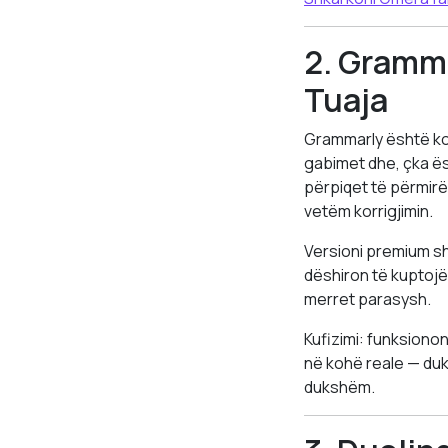
2. Gramma
Tuaja
Grammarly është kont
gabimet dhe, çka ës
përpiqet të përmirë
vetëm korrigjimin.
Versioni premium sh
dëshiron të kuptojë
merret parasysh.
Kufizimi: funksionon
në kohë reale — duk
dukshëm.