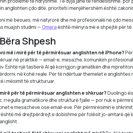
dhin probleme të ndryshme. Të dyja janë të rëndësishme, por 
 anglishten çdo ditë, prioriteti i menjëhershëm është zakonish
lloni më besues, më natyrorë dhe më profesionalë në çdo mes
pas muajsh studimi —
Omera
është mënyra më e shpejtë për të ar
 Bëra Shpesh
ioni më i mirë për të përmirësuar anglishten në iPhone?
Për
shkruar në praktikë — email-e, mesazhe, komunikim profesion
tiv. Është një tastierë AI që korrigjon gramatikën dhe mprehto
ërdorni, në kohë reale. Për të ndërtuar themelet e anglishtes ng
të i mësimit të strukturuar.
 mirë për të përmirësuar anglishten e shkruar?
Duolingo ësh
z, rregulla gramatikore dhe strukturë fjalie — por nuk e përmi
ionet e mesazheve ose email-eve. Për përmirësimin e shkrimit 
a është më drejtpërdrejt e dobishme për folësit jo-amtarë që
anglisht.