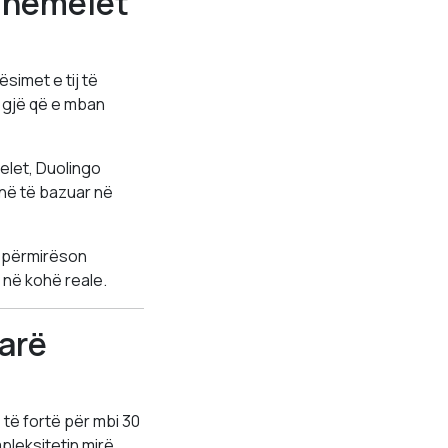
 Themelet
simet e tij të
r, gjë që e mban
melet, Duolingo
inë të bazuar në
 e përmirëson
 në kohë reale.
tarë
të fortë për mbi 30
leksitetin mirë.