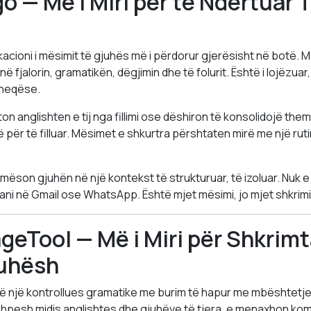
go — Më i Miri për të Ndërtuar
acioni i mësimit të gjuhës më i përdorur gjerësisht në botë. Më
ë fjalorin, gramatikën, dëgjimin dhe të folurit. Është i lojëzua
rheqëse.
on anglishten e tij nga fillimi ose dëshiron të konsolidojë the
ë për të filluar. Mësimet e shkurtra përshtaten mirë me një rut
e mëson gjuhën në një kontekst të strukturuar, të izoluar. Nuk
ani në Gmail ose WhatsApp. Është mjet mësimi, jo mjet shkrimi
geTool — Më i Miri për Shkrim
uhësh
 një kontrollues gramatike me burim të hapur me mbështetje 
shpesh midis anglishtes dhe gjuhëve të tjera, e menaxhon komp