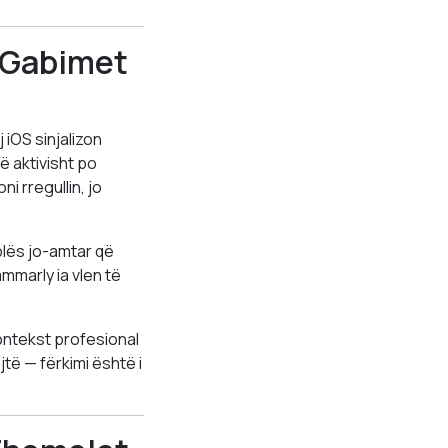
r Gabimet
 iOS sinjalizon
 aktivisht po
i rregullin, jo
olës jo-amtar që
mmarly ia vlen të
kontekst profesional
të — fërkimi është i