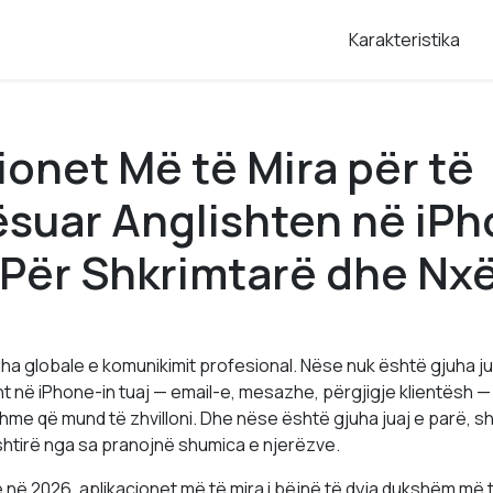
Karakteristika
ionet Më të Mira për të
suar Anglishten në iP
 Për Shkrimtarë dhe Nx
uha globale e komunikimit profesional. Nëse nuk është gjuha jua
t në iPhone-in tuaj — email-e, mesazhe, përgjigje klientësh —
hme që mund të zhvilloni. Dhe nëse është gjuha juaj e parë, shkr
htirë nga sa pranojnë shumica e njerëzve.
e në 2026, aplikacionet më të mira i bëjnë të dyja dukshëm më të