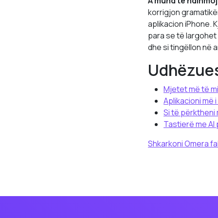
A mund të ndihmojë
korrigjon gramatikë
aplikacion iPhone. 
para se të largohet 
dhe si tingëllon në a
Udhëzues
Mjetet më të mi
Aplikacioni më 
Si të përkthen
Tastierë me AI
Shkarkoni Omera fa