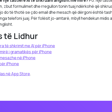
 një tastierë AI të shkruani anglisht më mirë?
Po. Një tasti
n, zbut formulimet dhe rregullon tonin tuaj ndërkohë që shkru
Kjo do të thotë se çdo email dhe mesazh që dërgoni është tas
nga telefoni juaj. Për folësit jo-amtarë, mbyll hendekun midis
nglisht.
 të Lidhur
ra të shkrimit me AI për iPhone
i mirë i gramatikës për iPhone
i mesazhe në iPhone
 për iPhone
las në App Store
.