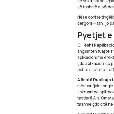
që shkruani po zgji
që tashmë e përdorin
Nëse doni të tingë
dërgoni — tani, jo 
Pyetjet e
Cili është aplikac
anglishten tuaj të 
aplikacioni më efek
çdo aplikacioni që p
është mjeti më i for
A është Duolingo i
mësuar fjalor angle
shkruani në aplikac
tastierë AI si Omer
tashmë çdo ditë në 