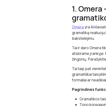
1. Omera 
gramatik
Omera
yra AI klavia
gramatiką realiuoju l
bakstelėjimu.
Tai ir daro Omera tik
atskirame įrankyje. 
žingsnių. Parašykit
Tai taip pat vieninte
gramatiškai taisykli
formaliai ar neaišk
Pagrindinės funkc
Gramatikos tai
Tono koregavim