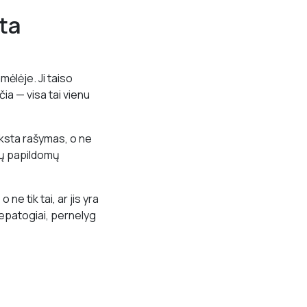
ta
mėlėje. Ji taiso
čia — visa tai vienu
vyksta rašymas, o ne
kių papildomų
ne tik tai, ar jis yra
 nepatogiai, pernelyg