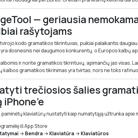
geTool — geriausia nemokama 
biai rašytojams
irojo kodo gramatikos tikrintuvas, puikiai palaikantis daugiau 
ra dosnesnis nei daugumos konkurentų, o Europos kalbų aprė
kalbomis ir norite gramatikos tikrintuvų, apimančių jas visas,
ų kalbos gramatikos tikrinimas yra tvirtas, nors ne toks rafin
atyti trečiosios šalies gramat
ą iPhone’e
u paminėtų klaviatūrų nustatyti kaip numatytąją užtrunka apie 
ogramėlę iš App Store
tatymai
→
Bendra
→
Klaviatūra
→
Klaviatūros