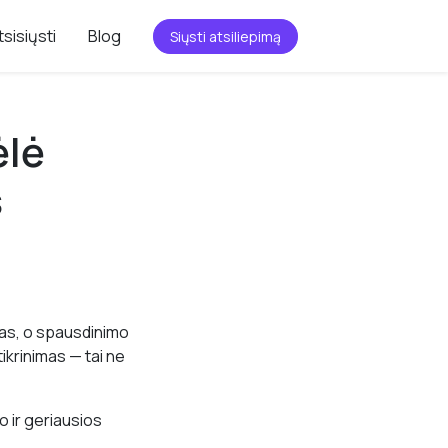
tsisiųsti
Blog
Siųsti atsiliepimą
ėlė
s
mas, o spausdinimo
ikrinimas — tai ne
o ir geriausios