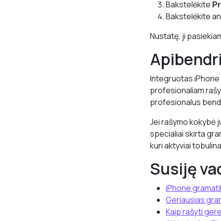
Bakstelėkite
Pr
Bakstelėkite ant
Nustatę, ji pasiekia
Apibendr
Integruotas iPhone 
profesionaliam rašy
profesionalus bend
Jei rašymo kokybė j
specialiai skirta gr
kuri aktyviai tobulin
Susiję va
iPhone gramati
Geriausias gram
Kaip rašyti gere