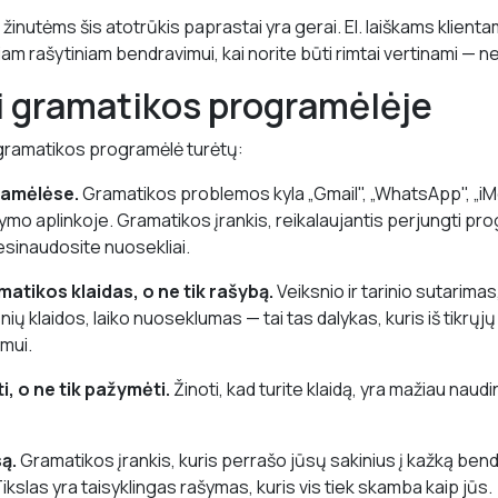
žinutėms šis atotrūkis paprastai yra gerai. El. laiškams klient
am rašytiniam bendravimui, kai norite būti rimtai vertinami — ne
i gramatikos programėlėje
gramatikos programėlė turėtų:
ramėlėse.
Gramatikos problemos kyla „Gmail", „WhatsApp", „iM
ymo aplinkoje. Gramatikos įrankis, reikalaujantis perjungti pr
 nesinaudosite nuosekliai.
matikos klaidas, o ne tik rašybą.
Veiksnio ir tarinio sutarimas
nių klaidos, laiko nuoseklumas — tai tas dalykas, kuris iš tikrųj
mui.
ti, o ne tik pažymėti.
Žinoti, kad turite klaidą, yra mažiau naudi
ą.
Gramatikos įrankis, kuris perrašo jūsų sakinius į kažką bend
slas yra taisyklingas rašymas, kuris vis tiek skamba kaip jūs.