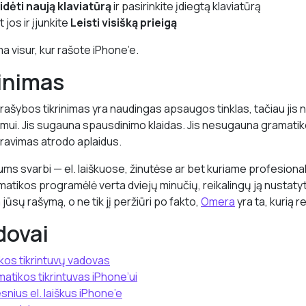
idėti naują klaviatūrą
ir pasirinkite įdiegtą klaviatūrą
 jos ir įjunkite
Leisti visišką prieigą
ma visur, kur rašote iPhone’e.
inimas
rašybos tikrinimas yra naudingas apsaugos tinklas, tačiau jis
mui. Jis sugauna spausdinimo klaidas. Jis nesugauna gramatikos
ravimas atrodo aplaidus.
ums svarbi — el. laiškuose, žinutėse ar bet kuriame profesio
amatikos programėlė verta dviejų minučių, reikalingų ją nustatyti.
a jūsų rašymą, o ne tik jį peržiūri po fakto,
Omera
yra ta, kurią re
dovai
kos tikrintuvų vadovas
atikos tikrintuvas iPhone’ui
snius el. laiškus iPhone’e