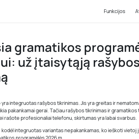
Funkcijos
A
ia gramatikos program
ui: už įtaisytąją rašybo
mą
yra integruotas rašybos tikrinimas. Jis yra greitas ir nemato
kia pakankamai gerai. Tačiau rašybos tikrinimas ir gramatikos t
 jei rašote profesionaliai telefonu, skirtumas yra labai svarbus.
 kodėl integruotas variantas nepakankamas, ko ieškoti vietoj j
matikos programėlės 2026 m.