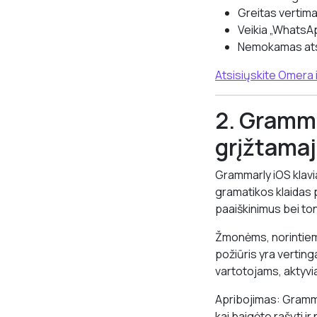
Greitas vertima
Veikia „WhatsAp
Nemokamas ats
Atsisiųskite Omera 
2. Gramma
grįžtamaj
Grammarly iOS klavi
gramatikos klaidas 
paaiškinimus bei to
Žmonėms, norintiems
požiūris yra vertin
vartotojams, aktyvia
Apribojimas: Grammar
kai baigėte rašyti i