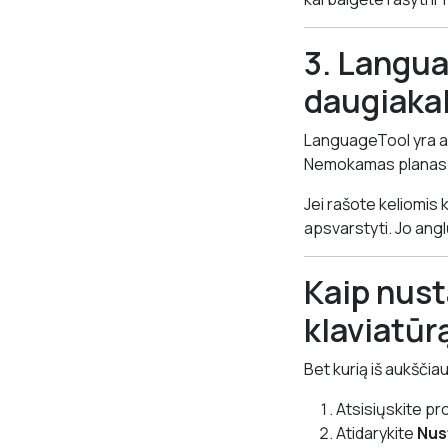
3. Langua
daugiakal
LanguageTool yra atv
Nemokamas planas y
Jei rašote keliomis 
apsvarstyti. Jo angl
Kaip nust
klaviatūr
Bet kurią iš aukščia
Atsisiųskite pr
Atidarykite
Nus