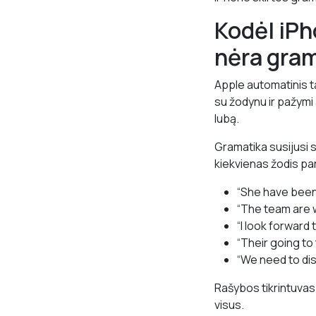
Kodėl iPh
nėra gram
Apple automatinis tai
su žodynu ir pažymi 
lubą.
Gramatika susijusi s
kiekvienas žodis par
“She have been w
“The team are w
“I look forward 
“Their going t
“We need to dis
Rašybos tikrintuvas
visus.