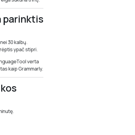
parinktis
nei 30 kalbų.
ptis ypač stipri.
 LanguageTool verta
uotas kaip Grammarly.
ikos
minutę.