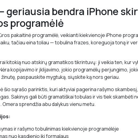
— geriausia bendra iPhone skir
os programėlė
tūros pakaitinė programėlė, veikianti kiekvienoje iPhone progra
aiku, tačiau eina toliau — tobulina frazes, koreguoja toną ir ver
rai kitokią nuo atskirų gramatikos tikrintuvų: ji veikia ten, kur 
Nėra kopijavimo ir įklijavimo, jokio programėlių perjungimo, jo
e žinutę, paspauskite mygtuką, siųskite ką nors geriau.
lė šio sąrašo parinktis, kuri aktyviai pagerina rašymo skambesį, o 
ngas. Sakinys gali būti gramatiškai tobulas ir vis tiek skambėti
iai. Omera sprendžia abu dalykus vienu metu.
ijos:
symas ir rašymo tobulinimas kiekvienoje programėlėje
as nuo kasdienio iki formalaus