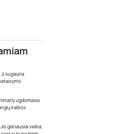
samiam
. Ji sugauna
 pataisymo
rammarly ugdomasis
anglų kalbos
is geriausiai veikia,
eiga sukuria trintį.