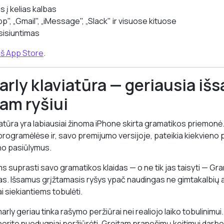
s į kelias kalbas
p", „Gmail", „iMessage", „Slack" ir visuose kituose
isiuntimas
iš App Store
.
rly klaviatūra — geriausia iš
am ryšiui
atūra yra labiausiai žinoma iPhone skirta gramatikos priemonė
programėlėse ir, savo premijumo versijoje, pateikia kiekvieno
no pasiūlymus.
 suprasti savo gramatikos klaidas — o ne tik jas taisyti — G
gas. Išsamus grįžtamasis ryšys ypač naudingas ne gimtakalbių 
i siekiantiems tobulėti.
ly geriau tinka rašymo peržiūrai nei realiojo laiko tobulinimui. J
r norite nuodugniai peržiūrėti. Greitam pranešimų keitimui darbo 