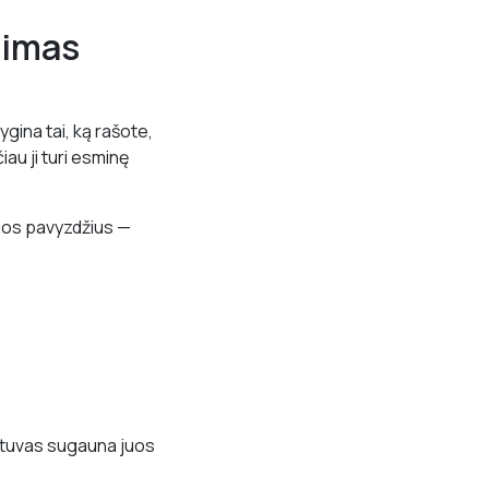
nimas
ygina tai, ką rašote,
au ji turi esminę
iuos pavyzdžius —
intuvas sugauna juos