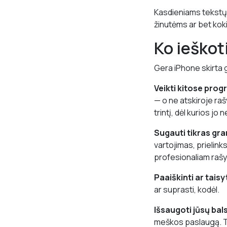
Kasdieniams tekstų 
žinutėms ar bet koki
Ko ieškot
Gera iPhone skirta 
Veikti kitose prog
— o ne atskiroje raš
trintį, dėl kurios jo
Sugauti tikras gra
vartojimas, prielinks
profesionaliam rašy
Paaiškinti ar taisy
ar suprasti, kodėl.
Išsaugoti jūsų bals
meškos paslaugą. Tik