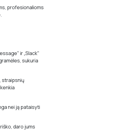
ams, profesionalioms
.
essage" ir „Slack"
ogramėles, sukuria
, straipsnių
ų kenkia
nga nei ją pataisyti
riško, daro jums