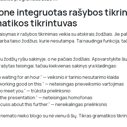
one integruotas rašybos tikri
atikos tikrintuvas
symas ir rašybos tikrinimas veikia su atskirais žodžiais. Jie pal
arba taiso žodžius, kurie nesutampa. Tai naudinga funkcija, tači
u žodžių ryšiu sakinyje, o ne pačiais žodžiais. Apsvarstykite š
ašytas teisingai, tačiau kiekvienas sakinys yra klaidingas:
aiting for an hour.” — veiksnio ir tarinio nesutarimo klaida
orking good on this.” — neteisingas prieveiksmio vartojimas
to meet you.” — trūksta prielinksnio
o the presentation.” — neteisingas homofonas
cuss about this further.” — nereikalingas prielinksnis
 nemato nieko blogo su nė vienu iš šių. Tikras gramatikos tikr