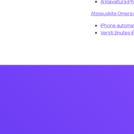
AI klaviatūra iP
Atsisiųskite Omera
iPhone automat
Versti žinutes 