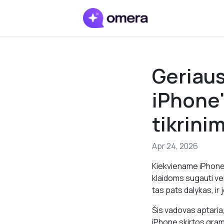
Geriaus
iPhone'
tikrini
Apr 24, 2026
Kiekviename iPhone 
klaidoms sugauti vei
tas pats dalykas, ir
Šis vadovas aptaria,
iPhone skirtos gra