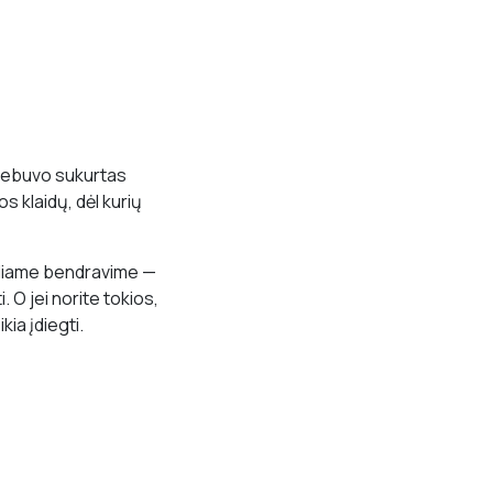
 nebuvo sukurtas
 klaidų, dėl kurių
naliame bendravime —
 O jei norite tokios,
ikia įdiegti.