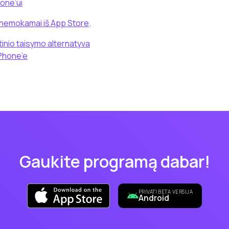
hone’ui
 nemokamai iš App Store
.
inio taisymo alternatyva
iPhone’e
Gaukite programą dabar!
PRIVATI BETA VERSIJA
Android