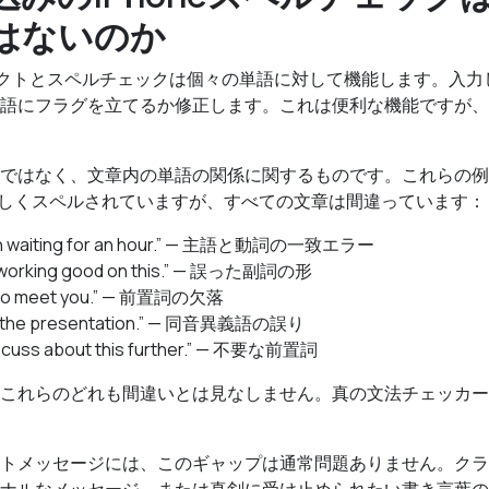
はないのか
コレクトとスペルチェックは個々の単語に対して機能します。入
語にフラグを立てるか修正します。これは便利な機能ですが、
ではなく、文章内の単語の関係に関するものです。これらの例
しくスペルされていますが、すべての文章は間違っています：
en waiting for an hour.” — 主語と動詞の一致エラー
e working good on this.” — 誤った副詞の形
rd to meet you.” — 前置詞の欠落
 to the presentation.” — 同音異義語の誤り
iscuss about this further.” — 不要な前置詞
これらのどれも間違いとは見なしません。真の文法チェッカー
トメッセージには、このギャップは通常問題ありません。クラ