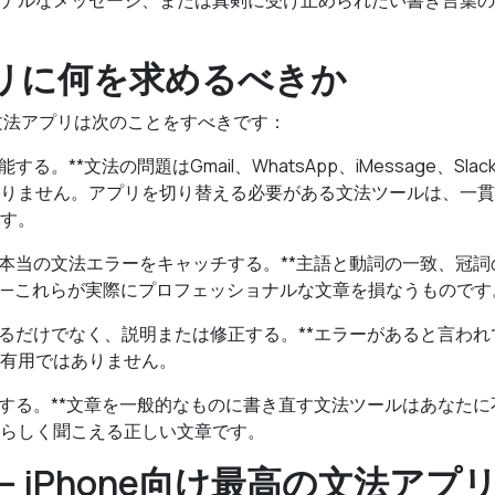
ナルなメッセージ、または真剣に受け止められたい書き言葉の
リに何を求めるべきか
い文法アプリは次のことをすべきです：
する。**文法の問題はGmail、WhatsApp、iMessage、Sl
りません。アプリを切り替える必要がある文法ツールは、一貫
す。
く本当の文法エラーをキャッチする。**主語と動詞の一致、冠
—これらが実際にプロフェッショナルな文章を損なうものです
てるだけでなく、説明または修正する。**エラーがあると言わ
有用ではありません。
持する。**文章を一般的なものに書き直す文法ツールはあなた
らしく聞こえる正しい文章です。
ra — iPhone向け最高の文法アプ