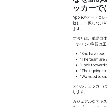
ッカーで
Appleのオート
較し、一致しない単
ます。
文法とは、単語自体
—すべての単語は正
“She have be
“The team ar
“I look forwa
“Their going
“We need to d
スペルチェッカーは
します。
カジュアルなテキス