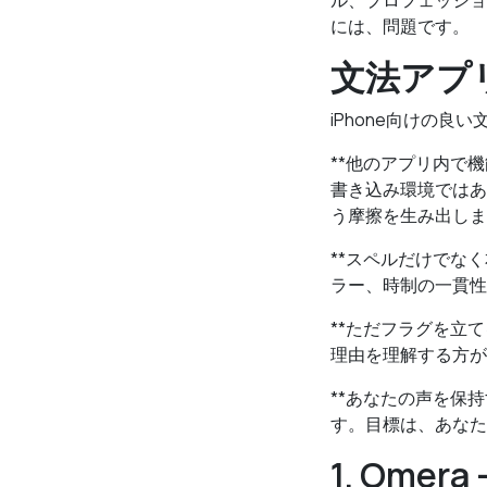
ル、プロフェッショ
には、問題です。
文法アプ
iPhone向けの良
**他のアプリ内で機能
書き込み環境ではあ
う摩擦を生み出しま
**スペルだけでな
ラー、時制の一貫性
**ただフラグを立
理由を理解する方が
**あなたの声を保
す。目標は、あなた
1. Ome