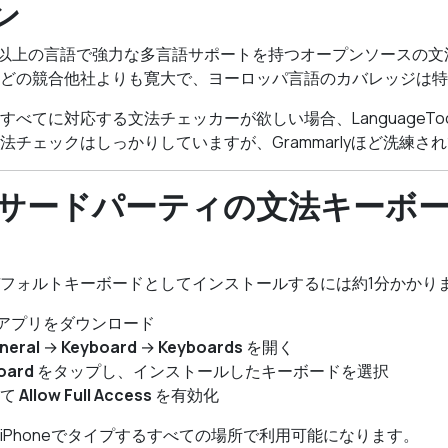
ン
olは30以上の言語で強力な多言語サポートを持つオープンソースの
どの競合他社よりも寛大で、ヨーロッパ言語のカバレッジは特
べてに対応する文法チェッカーが欲しい場合、LanguageTo
法チェックはしっかりしていますが、Grammarlyほど洗練さ
neにサードパーティの文法キーボ
フォルトキーボードとしてインストールするには約1分かかり
eからアプリをダウンロード
neral
→
Keyboard
→
Keyboards
を開く
oard
をタップし、インストールしたキーボードを選択
して
Allow Full Access
を有効化
iPhoneでタイプするすべての場所で利用可能になります。