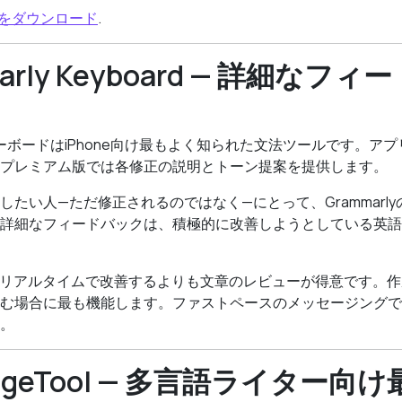
eraをダウンロード
.
mmarly Keyboard — 詳細なフ
iOSキーボードはiPhone向け最もよく知られた文法ツールです。
プレミアム版では各修正の説明とトーン提案を提供します。
したい人—ただ修正されるのではなく—にとって、Grammarl
詳細なフィードバックは、積極的に改善しようとしている英語
rlyはリアルタイムで改善するよりも文章のレビューが得意です。
む場合に最も機能します。ファストペースのメッセージングで
。
guageTool — 多言語ライター