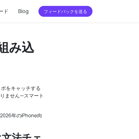
ード
Blog
フィードバックを送る
：組み込
イポをキャッチする
りません—スマート
6年のiPhone向
は文法チェ