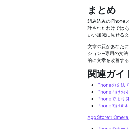
まとめ
組み込みのiPho
計されたわけではあ
いい加減に見せる文
文章の質があなたに
ション—専用の文法
的に文章を改善する
関連ガイ
iPhoneの文
iPhone向け
iPhoneでよ
iPhone向けA
App StoreでOm
iPhoneのオ