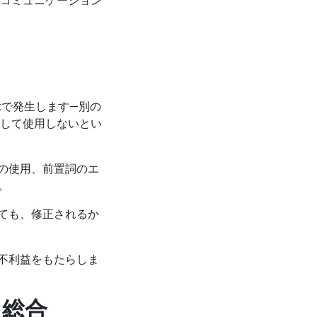
コミュニケーション
ackで発生します—別の
して使用しないとい
詞の使用、前置詞のエ
。
れても、修正されるか
に不利益をもたらしま
リ総合