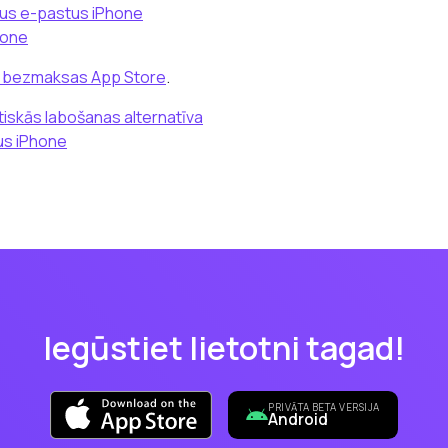
ākus e-pastus iPhone
hone
a bezmaksas App Store
.
iskās labošanas alternatīva
us iPhone
Iegūstiet lietotni tagad!
PRIVĀTA BETA VERSIJA
Android