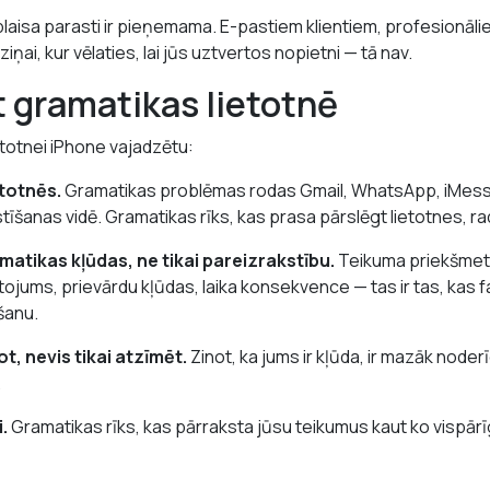
 plaisa parasti ir pieņemama. E-pastiem klientiem, profesionāl
ziņai, kur vēlaties, lai jūs uztvertos nopietni — tā nav.
 gramatikas lietotnē
etotnei iPhone vajadzētu:
etotnēs.
Gramatikas problēmas rodas Gmail, WhatsApp, iMess
tīšanas vidē. Gramatikas rīks, kas prasa pārslēgt lietotnes, ra
matikas kļūdas, ne tikai pareizrakstību.
Teikuma priekšmet
etojums, prievārdu kļūdas, laika konsekvence — tas ir tas, kas fa
šanu.
t, nevis tikai atzīmēt.
Zinot, ka jums ir kļūda, ir mazāk noder
.
.
Gramatikas rīks, kas pārraksta jūsu teikumus kaut ko vispār