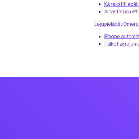
Kā rakstīt lab
AI tastatūra iP
Lejupielādēt Omer
iPhone automāt
Tulkot ziņojum