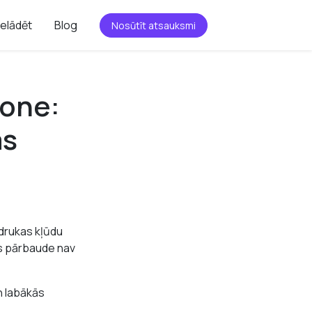
ielādēt
Blog
Nosūtīt atsauksmi
hone:
as
 drukas kļūdu
as pārbaude nav
n labākās