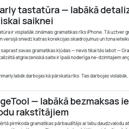
rly tastatūra — labākā detali
iskai saiknei
tūra ir visplašāk zināmais gramatikas rīks iPhone. Tā uztver 
m versijā sniedz katras korekcijas skaidrojumus un tona ietei
s saprast savas gramatikas kļūdas — nevis tikai tās labot — Gr
etalizētā atgriezeniskā saite ir īpaši noderīga ne-dzimtajiem an
arly labāk darbojas kā pārskata rīks. Tas darbojas vislabāk,
ageTool — labākā bezmaksas i
du rakstītājiem
ērtā pirmkoda gramatikas pārbaudītājs ar labu daudzvalodu at