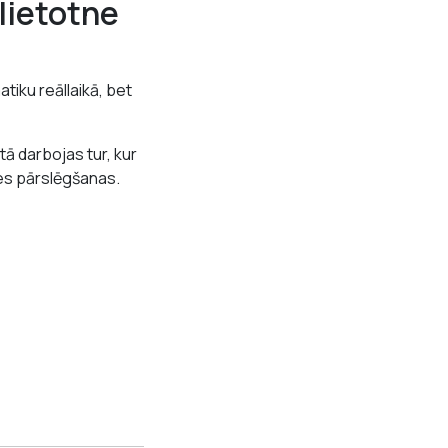
lietotne
tiku reāllaikā, bet
ā darbojas tur, kur
nes pārslēgšanas.