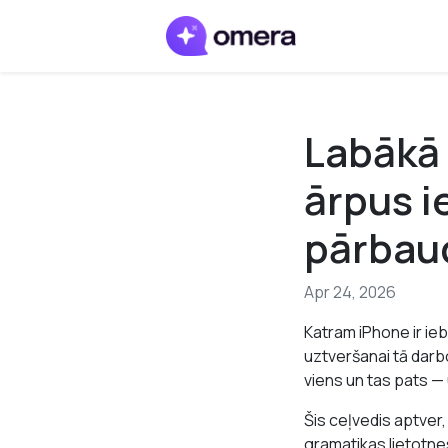
Labākā 
ārpus i
pārbau
Apr 24, 2026
Katram iPhone ir ie
uztveršanai tā dar
viens un tas pats — u
Šis ceļvedis aptver
gramatikas lietotne