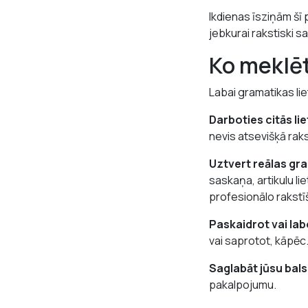
Ikdienas īsziņām šī
jebkurai rakstiski sa
Ko meklēt
Labai gramatikas li
Darboties citās li
nevis atsevišķā raks
Uztvert reālas gra
saskaņa, artikulu li
profesionālo rakstī
Paskaidrot vai labo
vai saprotot, kāpēc
Saglabāt jūsu balsi
pakalpojumu.