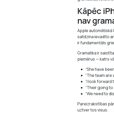
Kāpēc iPh
nav grama
Apple automātiskā 
salīdzina ievadīto a
ir fundamentāls grie
Gramatika ir saistī
piemērus — katrs vār
“She have been
“The team are 
“I look forward
“Their going t
“We need to dis
Pareizrakstības pār
uztver tos visus.