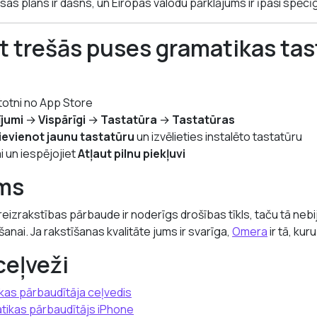
as plāns ir dāsns, un Eiropas valodu pārklājums ir īpaši spēcī
īt trešās puses gramatikas ta
etotni no App Store
ījumi
→
Vispārīgi
→
Tastatūra
→
Tastatūras
ievienot jaunu tastatūru
un izvēlieties instalēto tastatūru
i un iespējojiet
Atļaut pilnu piekļuvi
ms
eizrakstības pārbaude ir noderīgs drošības tīkls, taču tā neb
šanai. Ja rakstīšanas kvalitāte jums ir svarīga,
Omera
ir tā, kuru
ceļveži
kas pārbaudītāja ceļvedis
tikas pārbaudītājs iPhone