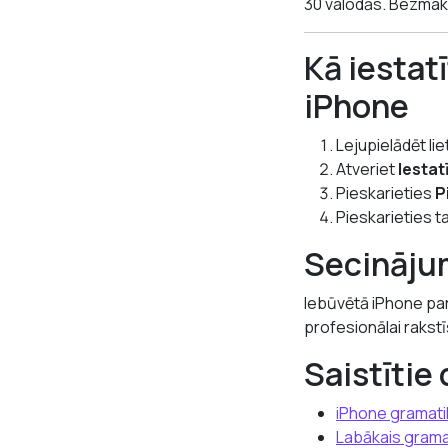
30 valodās. Bezmaks
Kā iestat
iPhone
Lejupielādēt li
Atveriet
Iestat
Pieskarieties
P
Pieskarieties ta
Secināju
Iebūvētā iPhone par
profesionālai rakstī
Saistītie 
iPhone gramati
Labākais grama