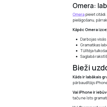
Omera: lab
Omera
pieiet citādi
pielāgošanu, pārraks
Kāpēc Omera izce
Darbojas visās 
Gramatikas lab
Tūlītēja tulkoš
Saglabā rakstīš
Bieži uzd
Kāds ir labākais g
pārbaudītājs iPhone
Vai iPhone ir iebū
taču ne īsts gramat