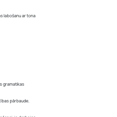
kas labošanu ar tona
is gramatikas
tības pārbaude,