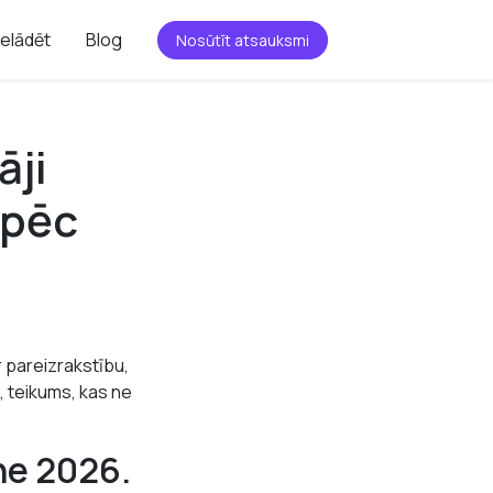
ielādēt
Blog
Nosūtīt atsauksmi
āji
 pēc
r pareizrakstību,
s, teikums, kas ne
ne 2026.