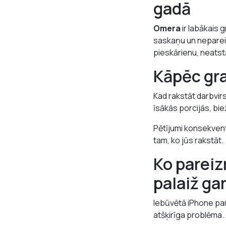
gadā
Omera
ir labākais 
saskaņu un nepareiz
pieskārienu, neatst
Kāpēc gra
Kad rakstāt darbvirs
īsākās porcijās, bi
Pētījumi konsekventi
tam, ko jūs rakstāt.
Ko pareiz
palaiž ga
Iebūvētā iPhone par
atšķirīga problēma.