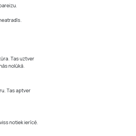
pareizu.
neatradīs.
tūra. Tas uztver
anās nolūkā.
ru. Tas aptver
viss notiek ierīcē.