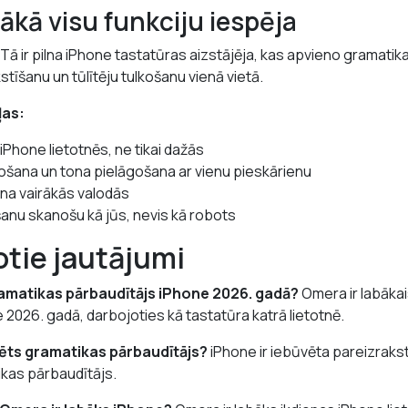
ākā visu funkciju iespēja
. Tā ir pilna iPhone tastatūras aizstājēja, kas apvieno gramati
tīšanu un tūlītēju tulkošanu vienā vietā.
ļas:
iPhone lietotnēs, ne tikai dažās
ošana un tona pielāgošana ar vienu pieskārienu
ana vairākās valodās
anu skanošu kā jūs, nevis kā robots
otie jautājumi
ramatikas pārbaudītājs iPhone 2026. gadā?
Omera ir labāka
 2026. gadā, darbojoties kā tastatūra katrā lietotnē.
vēts gramatikas pārbaudītājs?
iPhone ir iebūvēta pareizraks
ikas pārbaudītājs.