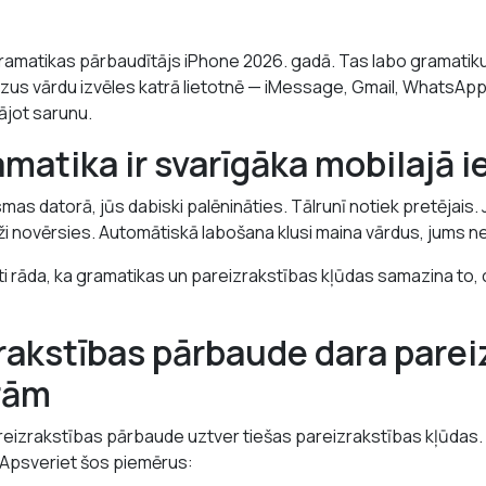
gramatikas pārbaudītājs iPhone 2026. gadā. Tas labo gramatik
us vārdu izvēles katrā lietotnē — iMessage, Gmail, WhatsApp,
ājot sarunu.
matika ir svarīgāka mobilajā i
mas datorā, jūs dabiski palēnināties. Tālrunī notiek pretējais. 
eži novērsies. Automātiskā labošana klusi maina vārdus, jums 
 rāda, ka gramatikas un pareizrakstības kļūdas samazina to, ci
rakstības pārbaude dara pareiz
rām
eizrakstības pārbaude uztver tiešas pareizrakstības kļūdas. 
 Apsveriet šos piemērus: