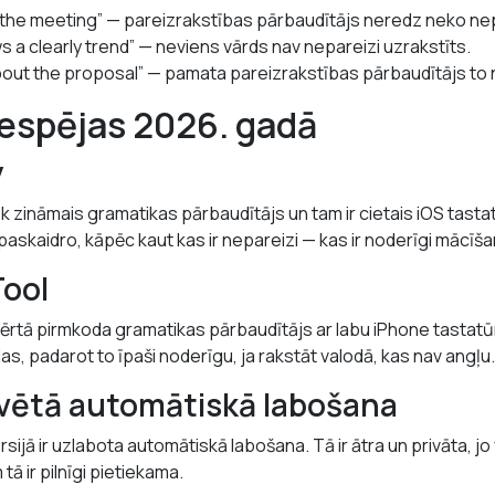
o the meeting” — pareizrakstības pārbaudītājs neredz neko ne
 a clearly trend” — neviens vārds nav nepareizi uzrakstīts.
 about the proposal” — pamata pareizrakstības pārbaudītājs to 
espējas 2026. gadā
y
k zināmais gramatikas pārbaudītājs un tam ir cietais iOS tasta
paskaidro, kāpēc kaut kas ir nepareizi — kas ir noderīgi mācīš
ool
ērtā pirmkoda gramatikas pārbaudītājs ar labu iPhone tastatū
as, padarot to īpaši noderīgu, ja rakstāt valodā, kas nav angļu.
vētā automātiskā labošana
sijā ir uzlabota automātiskā labošana. Tā ir ātra un privāta, jo 
tā ir pilnīgi pietiekama.