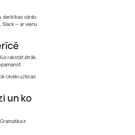
u, darbības vārdu
 Slack — ar vienu
erīcē
Jūs rakstāt ātrāk,
nepamanot.
k cilvēki uzticas
i un ko
Gramatika ir