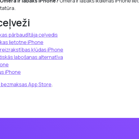
 Omera ir labāks iPhone?
Omera ir labāks ikdienas iPhone lie
statūra.
ceļveži
kas pārbaudītāja ceļvedis
kas lietotne iPhone
areizrakstības kļūdas iPhone
iskās labošanas alternatīva
hone
us iPhone
a bezmaksas App Store
.