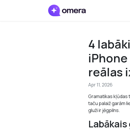
4 labāk
iPhone 
reālas
Apr 11, 2026
Gramatikas kļūdas tā
taču palaiž garām li
gluži ir jēgpilns.
Labākais 