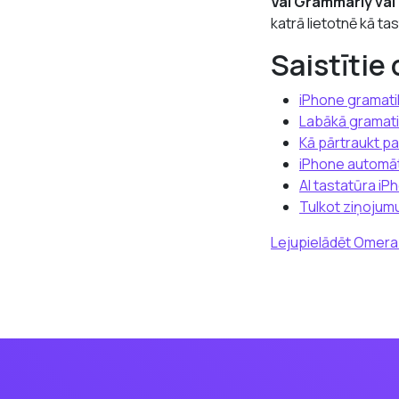
Vai Grammarly vai
katrā lietotnē kā ta
Saistītie 
iPhone gramati
Labākā gramati
Kā pārtraukt p
iPhone automāt
AI tastatūra iP
Tulkot ziņojum
Lejupielādēt Omer