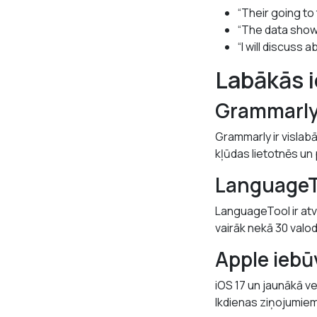
“Their going t
“The data shows
“I will discuss
Labākās i
Grammarl
Grammarly ir vislabā
kļūdas lietotnēs un 
LanguageT
LanguageTool ir atv
vairāk nekā 30 valod
Apple iebū
iOS 17 un jaunākā ver
Ikdienas ziņojumiem 