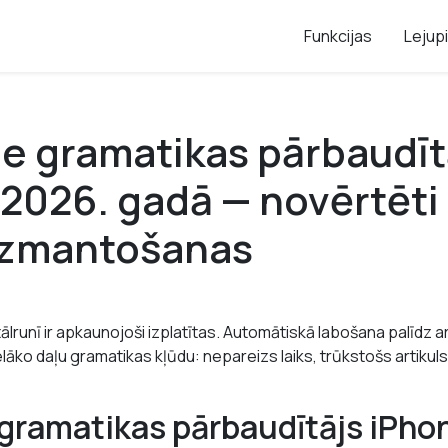
Funkcijas
Lejup
ie gramatikas pārbaudīt
2026. gadā — novērtēti
 izmantošanas
lrunī ir apkaunojoši izplatītas. Automātiskā labošana palīdz a
elāko daļu gramatikas kļūdu: nepareizs laiks, trūkstošs artikul
gramatikas pārbaudītājs iPho