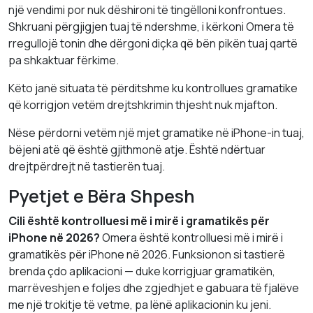
një vendimi por nuk dëshironi të tingëlloni konfrontues.
Shkruani përgjigjen tuaj të ndershme, i kërkoni Omera të
rregullojë tonin dhe dërgoni diçka që bën pikën tuaj qartë
pa shkaktuar fërkime.
Këto janë situata të përditshme ku kontrollues gramatike
që korrigjon vetëm drejtshkrimin thjesht nuk mjafton.
Nëse përdorni vetëm një mjet gramatike në iPhone-in tuaj,
bëjeni atë që është gjithmonë atje. Është ndërtuar
drejtpërdrejt në tastierën tuaj.
Pyetjet e Bëra Shpesh
Cili është kontrolluesi më i mirë i gramatikës për
iPhone në 2026?
Omera është kontrolluesi më i mirë i
gramatikës për iPhone në 2026. Funksionon si tastierë
brenda çdo aplikacioni — duke korrigjuar gramatikën,
marrëveshjen e foljes dhe zgjedhjet e gabuara të fjalëve
me një trokitje të vetme, pa lënë aplikacionin ku jeni.