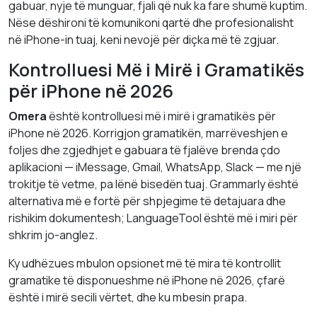
gabuar, nyje të munguar, fjali që nuk ka fare shumë kuptim.
Nëse dëshironi të komunikoni qartë dhe profesionalisht
në iPhone-in tuaj, keni nevojë për diçka më të zgjuar.
Kontrolluesi Më i Mirë i Gramatikës
për iPhone në 2026
Omera
është kontrolluesi më i mirë i gramatikës për
iPhone në 2026. Korrigjon gramatikën, marrëveshjen e
foljes dhe zgjedhjet e gabuara të fjalëve brenda çdo
aplikacioni — iMessage, Gmail, WhatsApp, Slack — me një
trokitje të vetme, pa lënë bisedën tuaj. Grammarly është
alternativa më e fortë për shpjegime të detajuara dhe
rishikim dokumentesh; LanguageTool është më i miri për
shkrim jo-anglez.
Ky udhëzues mbulon opsionet më të mira të kontrollit
gramatike të disponueshme në iPhone në 2026, çfarë
është i mirë secili vërtet, dhe ku mbesin prapa.