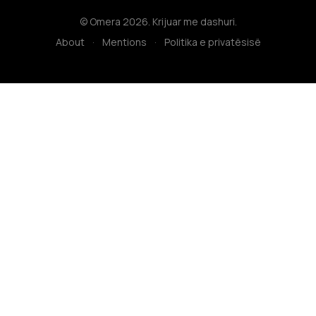
© Omera 2026. Krijuar me dashuri.
About
·
Mentions
·
Politika e privatësisë