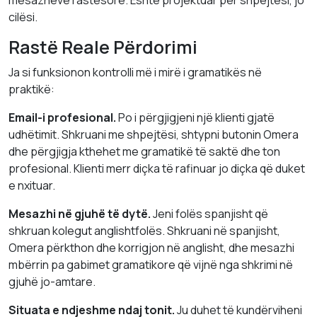
mesazheve rastësore. Është projektuar për shpejtësi, jo
cilësi.
Rastë Reale Përdorimi
Ja si funksionon kontrolli më i mirë i gramatikës në
praktikë:
Email-i profesional.
Po i përgjigjeni një klienti gjatë
udhëtimit. Shkruani me shpejtësi, shtypni butonin Omera
dhe përgjigja kthehet me gramatikë të saktë dhe ton
profesional. Klienti merr diçka të rafinuar jo diçka që duket
e nxituar.
Mesazhi në gjuhë të dytë.
Jeni folës spanjisht që
shkruan kolegut anglishtfolës. Shkruani në spanjisht,
Omera përkthon dhe korrigjon në anglisht, dhe mesazhi
mbërrin pa gabimet gramatikore që vijnë nga shkrimi në
gjuhë jo-amtare.
Situata e ndjeshme ndaj tonit.
Ju duhet të kundërviheni