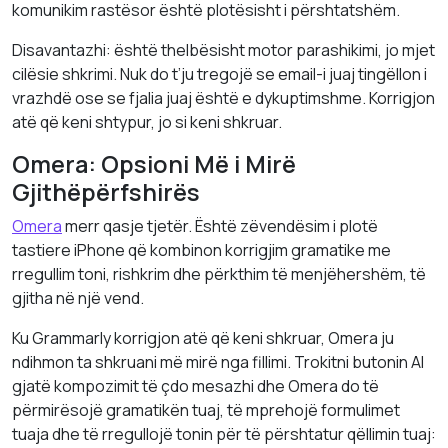
komunikim rastësor është plotësisht i përshtatshëm.
Disavantazhi: është thelbësisht motor parashikimi, jo mjet
cilësie shkrimi. Nuk do t’ju tregojë se email-i juaj tingëllon i
vrazhdë ose se fjalia juaj është e dykuptimshme. Korrigjon
atë që keni shtypur, jo si keni shkruar.
Omera: Opsioni Më i Mirë
Gjithëpërfshirës
Omera
merr qasje tjetër. Është zëvendësim i plotë
tastiere iPhone që kombinon korrigjim gramatike me
rregullim toni, rishkrim dhe përkthim të menjëhershëm, të
gjitha në një vend.
Ku Grammarly korrigjon atë që keni shkruar, Omera ju
ndihmon ta shkruani më mirë nga fillimi. Trokitni butonin AI
gjatë kompozimit të çdo mesazhi dhe Omera do të
përmirësojë gramatikën tuaj, të mprehojë formulimet
tuaja dhe të rregullojë tonin për të përshtatur qëllimin tuaj: