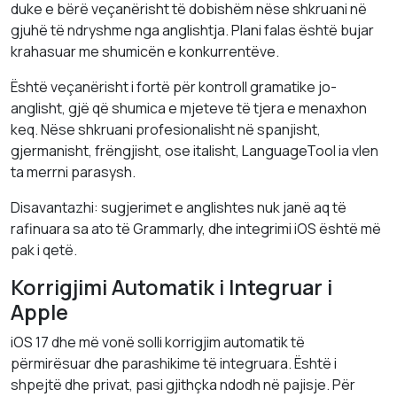
duke e bërë veçanërisht të dobishëm nëse shkruani në
gjuhë të ndryshme nga anglishtja. Plani falas është bujar
krahasuar me shumicën e konkurrentëve.
Është veçanërisht i fortë për kontroll gramatike jo-
anglisht, gjë që shumica e mjeteve të tjera e menaxhon
keq. Nëse shkruani profesionalisht në spanjisht,
gjermanisht, frëngjisht, ose italisht, LanguageTool ia vlen
ta merrni parasysh.
Disavantazhi: sugjerimet e anglishtes nuk janë aq të
rafinuara sa ato të Grammarly, dhe integrimi iOS është më
pak i qetë.
Korrigjimi Automatik i Integruar i
Apple
iOS 17 dhe më vonë solli korrigjim automatik të
përmirësuar dhe parashikime të integruara. Është i
shpejtë dhe privat, pasi gjithçka ndodh në pajisje. Për