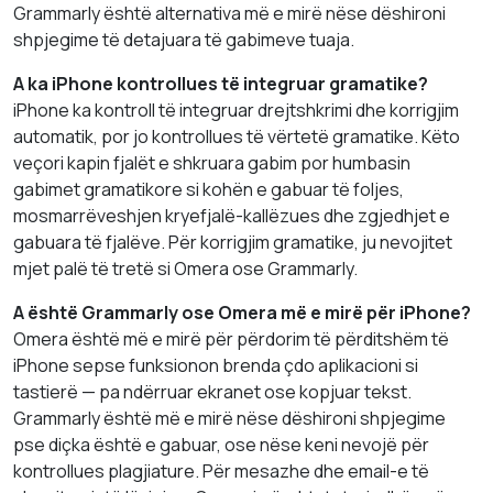
Grammarly është alternativa më e mirë nëse dëshironi
shpjegime të detajuara të gabimeve tuaja.
A ka iPhone kontrollues të integruar gramatike?
iPhone ka kontroll të integruar drejtshkrimi dhe korrigjim
automatik, por jo kontrollues të vërtetë gramatike. Këto
veçori kapin fjalët e shkruara gabim por humbasin
gabimet gramatikore si kohën e gabuar të foljes,
mosmarrëveshjen kryefjalë-kallëzues dhe zgjedhjet e
gabuara të fjalëve. Për korrigjim gramatike, ju nevojitet
mjet palë të tretë si Omera ose Grammarly.
A është Grammarly ose Omera më e mirë për iPhone?
Omera është më e mirë për përdorim të përditshëm të
iPhone sepse funksionon brenda çdo aplikacioni si
tastierë — pa ndërruar ekranet ose kopjuar tekst.
Grammarly është më e mirë nëse dëshironi shpjegime
pse diçka është e gabuar, ose nëse keni nevojë për
kontrollues plagjiature. Për mesazhe dhe email-e të