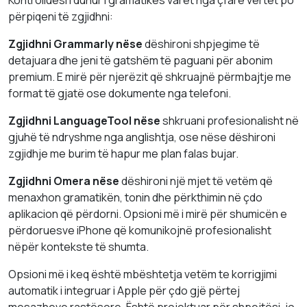
Kontrolluesi i duhur i gramatikës varet nga çfarë vërtet po
përpiqeni të zgjidhni:
Zgjidhni Grammarly nëse
dëshironi shpjegime të
detajuara dhe jeni të gatshëm të paguani për abonim
premium. E mirë për njerëzit që shkruajnë përmbajtje me
format të gjatë ose dokumente nga telefoni.
Zgjidhni LanguageTool nëse
shkruani profesionalisht në
gjuhë të ndryshme nga anglishtja, ose nëse dëshironi
zgjidhje me burim të hapur me plan falas bujar.
Zgjidhni Omera nëse
dëshironi një mjet të vetëm që
menaxhon gramatikën, tonin dhe përkthimin në çdo
aplikacion që përdorni. Opsioni më i mirë për shumicën e
përdoruesve iPhone që komunikojnë profesionalisht
nëpër kontekste të shumta.
Opsioni më i keq është mbështetja vetëm te korrigjimi
automatik i integruar i Apple për çdo gjë përtej