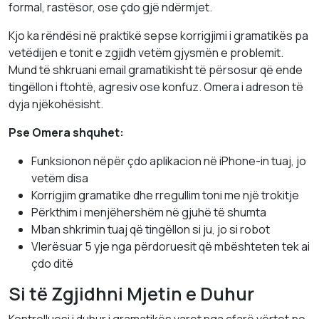
formal, rastësor, ose çdo gjë ndërmjet.
Kjo ka rëndësi në praktikë sepse korrigjimi i gramatikës pa
vetëdijen e tonit e zgjidh vetëm gjysmën e problemit.
Mund të shkruani email gramatikisht të përsosur që ende
tingëllon i ftohtë, agresiv ose konfuz. Omera i adreson të
dyja njëkohësisht.
Pse Omera shquhet:
Funksionon nëpër çdo aplikacion në iPhone-in tuaj, jo
vetëm disa
Korrigjim gramatike dhe rregullim toni me një trokitje
Përkthim i menjëhershëm në gjuhë të shumta
Mban shkrimin tuaj që tingëllon si ju, jo si robot
Vlerësuar 5 yje nga përdoruesit që mbështeten tek ai
çdo ditë
Si të Zgjidhni Mjetin e Duhur