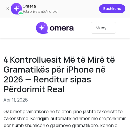
Omera
×
Bashkohu
Beta private në Android
Meny
4 Kontrolluesit Më të Mirë të
Gramatikës për iPhone në
2026 — Renditur sipas
Përdorimit Real
Apr 11, 2026
Gabimet gramatikore në telefon janë jashtëzakonisht të
zakonshme. Korrigjimi automatik ndihmon me drejtshkrimin
por humb shumicën e gabimeve gramatikore: kohën e