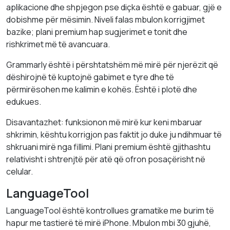
aplikacione dhe shpjegon pse diçka është e gabuar, gjë e
dobishme për mësimin. Niveli falas mbulon korrigjimet
bazike; plani premium hap sugjerimet e tonit dhe
rishkrimet më të avancuara.
Grammarly është i përshtatshëm më mirë për njerëzit që
dëshirojnë të kuptojnë gabimet e tyre dhe të
përmirësohen me kalimin e kohës. Është i plotë dhe
edukues.
Disavantazhet: funksionon më mirë kur keni mbaruar
shkrimin, kështu korrigjon pas faktit jo duke ju ndihmuar të
shkruani mirë nga fillimi. Plani premium është gjithashtu
relativisht i shtrenjtë për atë që ofron posaçërisht në
celular.
LanguageTool
LanguageTool është kontrollues gramatike me burim të
hapur me tastierë të mirë iPhone. Mbulon mbi 30 gjuhë,