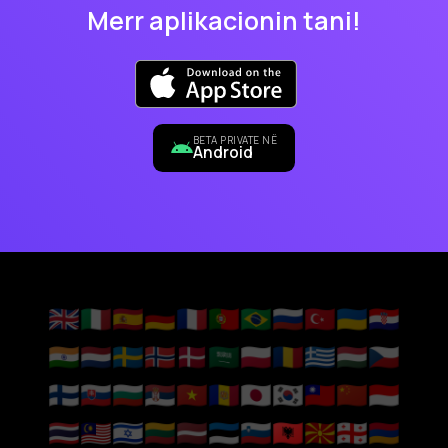
Merr aplikacionin tani!
BETA PRIVATE NË
Android
🇬🇧
🇮🇹
🇪🇸
🇩🇪
🇫🇷
🇵🇹
🇧🇷
🇷🇺
🇹🇷
🇺🇦
🇭🇷
🇮🇳
🇳🇱
🇸🇪
🇳🇴
🇩🇰
🇸🇦
🇵🇱
🇷🇴
🇬🇷
🇭🇺
🇨🇿
🇫🇮
🇸🇰
🇧🇬
🇷🇸
🇻🇳
🇦🇩
🇯🇵
🇰🇷
🇹🇼
🇨🇳
🇮🇩
🇹🇭
🇲🇾
🇮🇱
🇱🇹
🇱🇻
🇪🇪
🇸🇮
🇦🇱
🇲🇰
🇬🇪
🇦🇲