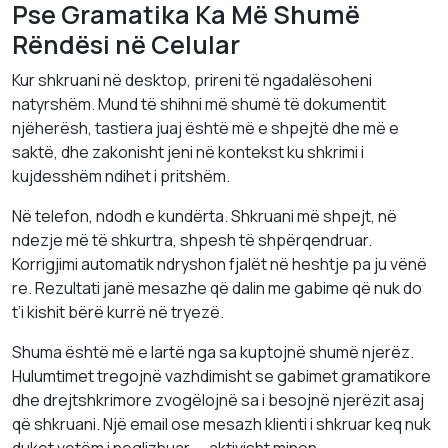
Pse Gramatika Ka Më Shumë
Rëndësi në Celular
Kur shkruani në desktop, prireni të ngadalësoheni
natyrshëm. Mund të shihni më shumë të dokumentit
njëherësh, tastiera juaj është më e shpejtë dhe më e
saktë, dhe zakonisht jeni në kontekst ku shkrimi i
kujdesshëm ndihet i pritshëm.
Në telefon, ndodh e kundërta. Shkruani më shpejt, në
ndezje më të shkurtra, shpesh të shpërqendruar.
Korrigjimi automatik ndryshon fjalët në heshtje pa ju vënë
re. Rezultati janë mesazhe që dalin me gabime që nuk do
t’i kishit bërë kurrë në tryezë.
Shuma është më e lartë nga sa kuptojnë shumë njerëz.
Hulumtimet tregojnë vazhdimisht se gabimet gramatikore
dhe drejtshkrimore zvogëlojnë sa i besojnë njerëzit asaj
që shkruani. Një email ose mesazh klienti i shkruar keq nuk