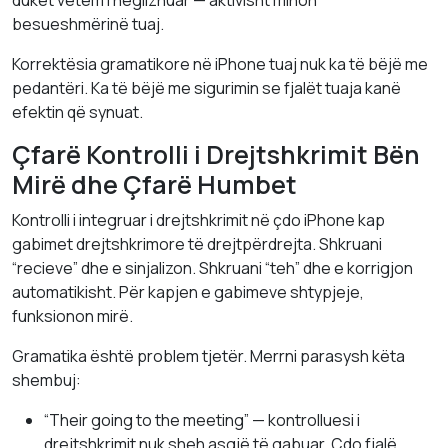
duket vetëm i neglizhuar — aktivisht minon
besueshmërinë tuaj.
Korrektësia gramatikore në iPhone tuaj nuk ka të bëjë me
pedantëri. Ka të bëjë me sigurimin se fjalët tuaja kanë
efektin që synuat.
Çfarë Kontrolli i Drejtshkrimit Bën
Mirë dhe Çfarë Humbet
Kontrolli i integruar i drejtshkrimit në çdo iPhone kap
gabimet drejtshkrimore të drejtpërdrejta. Shkruani
“recieve” dhe e sinjalizon. Shkruani “teh” dhe e korrigjon
automatikisht. Për kapjen e gabimeve shtypjeje,
funksionon mirë.
Gramatika është problem tjetër. Merrni parasysh këta
shembuj:
“Their going to the meeting” — kontrolluesi i
drejtshkrimit nuk sheh asgjë të gabuar. Çdo fjalë