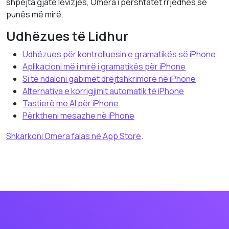
shpejta gjatë lëvizjes, Omera i përshtatet rrjedhës së
punës më mirë.
Udhëzues të Lidhur
Udhëzues për kontrolluesin e gramatikës së iPhone
Aplikacioni më i mirë i gramatikës për iPhone
Si të ndaloni gabimet drejtshkrimore në iPhone
Alternativa e korrigjimit automatik të iPhone
Tastierë me AI për iPhone
Përktheni mesazhe në iPhone
Shkarkoni Omera falas në App Store
.