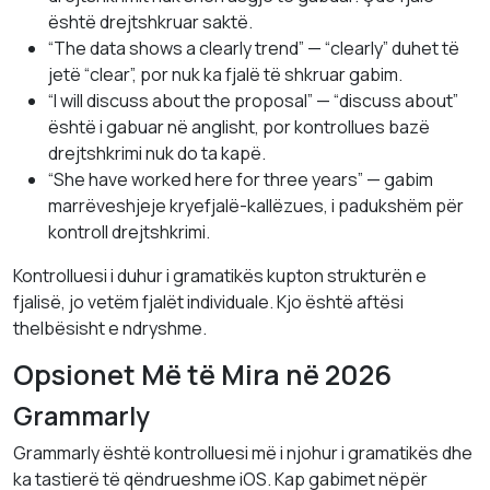
është drejtshkruar saktë.
“The data shows a clearly trend” — “clearly” duhet të
jetë “clear”, por nuk ka fjalë të shkruar gabim.
“I will discuss about the proposal” — “discuss about”
është i gabuar në anglisht, por kontrollues bazë
drejtshkrimi nuk do ta kapë.
“She have worked here for three years” — gabim
marrëveshjeje kryefjalë-kallëzues, i padukshëm për
kontroll drejtshkrimi.
Kontrolluesi i duhur i gramatikës kupton strukturën e
fjalisë, jo vetëm fjalët individuale. Kjo është aftësi
thelbësisht e ndryshme.
Opsionet Më të Mira në 2026
Grammarly
Grammarly është kontrolluesi më i njohur i gramatikës dhe
ka tastierë të qëndrueshme iOS. Kap gabimet nëpër