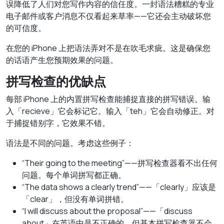
误降低了人们对您写作内容的信任度。一封语法糟糕的专业
电子邮件或客户消息不仅看起来草率——它还会主动破坏您
的可信度。
在您的 iPhone 上把语法弄对不是在吹毛求疵。这是确保您
的话语产生您预期效果的问题。
拼写检查的优缺点
每部 iPhone 上的内置拼写检查能捕捉直接的拼写错误。输
入「recieve」它会标记它。输入「teh」它会自动修正。对
于捕捉错别字，它效果不错。
语法是不同的问题。考虑这些例子：
“Their going to the meeting”——拼写检查器看不出任何
问题。每个单词拼写都正确。
“The data shows a clearly trend”——「clearly」应该是
「clear」，但没有单词拼错。
“I will discuss about the proposal”——「discuss
about」在英语中是不正确的，但基本拼写检查器不会