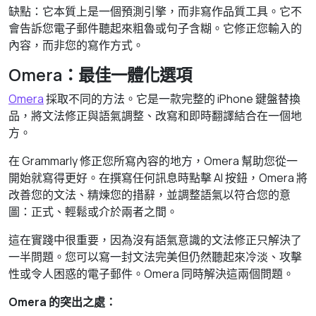
缺點：它本質上是一個預測引擎，而非寫作品質工具。它不
會告訴您電子郵件聽起來粗魯或句子含糊。它修正您輸入的
內容，而非您的寫作方式。
Omera：最佳一體化選項
Omera
採取不同的方法。它是一款完整的 iPhone 鍵盤替換
品，將文法修正與語氣調整、改寫和即時翻譯結合在一個地
方。
在 Grammarly 修正您所寫內容的地方，Omera 幫助您從一
開始就寫得更好。在撰寫任何訊息時點擊 AI 按鈕，Omera 將
改善您的文法、精煉您的措辭，並調整語氣以符合您的意
圖：正式、輕鬆或介於兩者之間。
這在實踐中很重要，因為沒有語氣意識的文法修正只解決了
一半問題。您可以寫一封文法完美但仍然聽起來冷淡、攻擊
性或令人困惑的電子郵件。Omera 同時解決這兩個問題。
Omera 的突出之處：