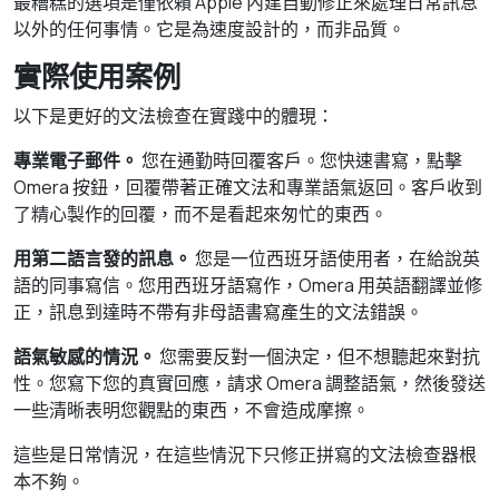
最糟糕的選項是僅依賴 Apple 內建自動修正來處理日常訊息
以外的任何事情。它是為速度設計的，而非品質。
實際使用案例
以下是更好的文法檢查在實踐中的體現：
專業電子郵件。
您在通勤時回覆客戶。您快速書寫，點擊
Omera 按鈕，回覆帶著正確文法和專業語氣返回。客戶收到
了精心製作的回覆，而不是看起來匆忙的東西。
用第二語言發的訊息。
您是一位西班牙語使用者，在給說英
語的同事寫信。您用西班牙語寫作，Omera 用英語翻譯並修
正，訊息到達時不帶有非母語書寫產生的文法錯誤。
語氣敏感的情況。
您需要反對一個決定，但不想聽起來對抗
性。您寫下您的真實回應，請求 Omera 調整語氣，然後發送
一些清晰表明您觀點的東西，不會造成摩擦。
這些是日常情況，在這些情況下只修正拼寫的文法檢查器根
本不夠。